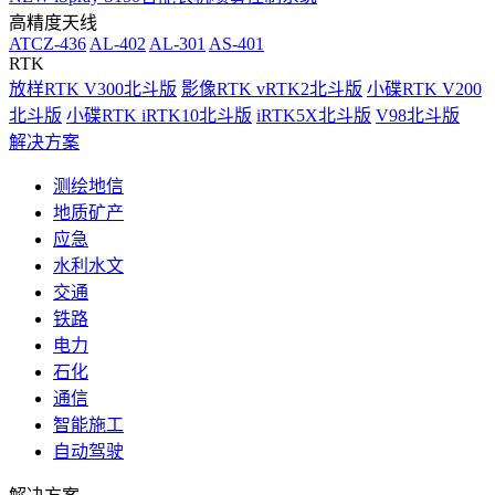
高精度天线
ATCZ-436
AL-402
AL-301
AS-401
RTK
放样RTK V300北斗版
影像RTK vRTK2北斗版
小碟RTK V200
北斗版
小碟RTK iRTK10北斗版
iRTK5X北斗版
V98北斗版
解决方案
测绘地信
地质矿产
应急
水利水文
交通
铁路
电力
石化
通信
智能施工
自动驾驶