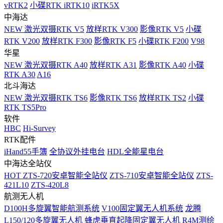
vRTK2
小碟RTK iRTK10
iRTK5X
中海达
NEW
激光双摄RTK V5
放样RTK V300
影像RTK V5
小碟
RTK V200
放样RTK F300
影像RTK F5
小碟RTK F200
V98
华星
NEW
激光双摄RTK A40
放样RTK A31
影像RTK A40
小碟
RTK A30
A16
北斗海达
NEW
激光双摄RTK TS6
影像RTK TS6
放样RTK TS2
小碟
RTK TS5Pro
软件
HBC
Hi-Survey
RTK配件
iHand55手簿
全协议外挂电台
HDL全能星电台
中海达全站仪
HOT
ZTS-720安卓智能全站仪
ZTS-710安卓智能全站仪
ZTS-
421L10
ZTS-420L8
航测无人机
D100H多旋翼智能航测系统
V100固定翼无人机系统
龙腾
L150/120多旋翼无人机
蜂虎垂直起降固定翼无人机
R4M测绘