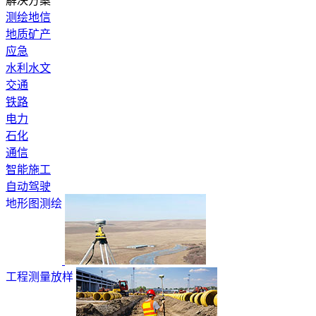
解决方案
测绘地信
地质矿产
应急
水利水文
交通
铁路
电力
石化
通信
智能施工
自动驾驶
地形图测绘
工程测量放样