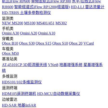
航式iFlow RP600
单频走航式iFlow RP300
水平/在线式iFlow
RH600
智能缆道式iFlow RP1200(缆道版)
HD-LLJ 雷达流量计
HD-TRHS 土壤多参数检测仪
监测类
NEW
MS200
MS100
MS401/451
MS302
手机类
Qmini A30
Qmini A20
Qmini A10
穿戴类
Qbox B10
Qbox S30
Qbox S15
Qbox S10
Qbox 20
VCard
车载类
Qbox M50
基准站类
AT-45101CP 3D扼流圈天线
VNet8
地基增强系统
星基增强系
统
多维监测
HDS101/102多维监测仪
遥测终端
HDM105遥测终端机
HD-MCU自动数据采集仪
边坡雷达
HD-SAR 地基InSAR