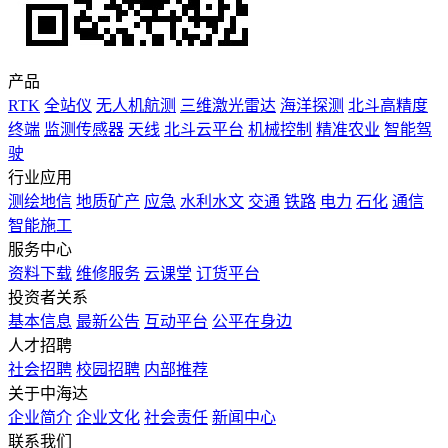
产品
RTK
全站仪
无人机航测
三维激光雷达
海洋探测
北斗高精度
终端
监测传感器
天线
北斗云平台
机械控制
精准农业
智能驾
驶
行业应用
测绘地信
地质矿产
应急
水利水文
交通
铁路
电力
石化
通信
智能施工
服务中心
资料下载
维修服务
云课堂
订货平台
投资者关系
基本信息
最新公告
互动平台
公平在身边
人才招聘
社会招聘
校园招聘
内部推荐
关于中海达
企业简介
企业文化
社会责任
新闻中心
联系我们