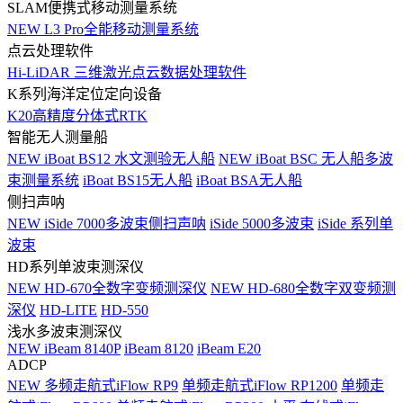
SLAM便携式移动测量系统
NEW
L3 Pro全能移动测量系统
点云处理软件
Hi-LiDAR 三维激光点云数据处理软件
K系列海洋定位定向设备
K20高精度分体式RTK
智能无人测量船
NEW
iBoat BS12 水文测验无人船
NEW
iBoat BSC 无人船多波
束测量系统
iBoat BS15无人船
iBoat BSA无人船
侧扫声呐
NEW
iSide 7000多波束侧扫声呐
iSide 5000多波束
iSide 系列单
波束
HD系列单波束测深仪
NEW
HD-670全数字变频测深仪
NEW
HD-680全数字双变频测
深仪
HD-LITE
HD-550
浅水多波束测深仪
NEW
iBeam 8140P
iBeam 8120
iBeam E20
ADCP
NEW
多频走航式iFlow RP9
单频走航式iFlow RP1200
单频走