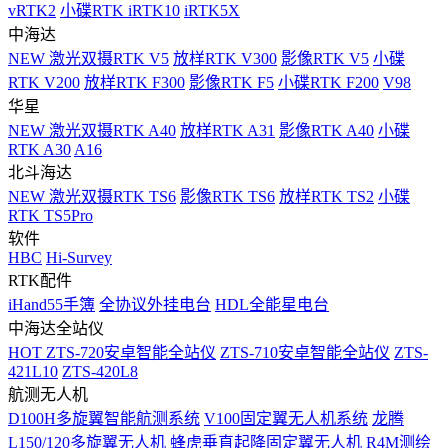
vRTK2
小碟RTK iRTK10
iRTK5X
中海达
NEW
激光双摄RTK V5
放样RTK V300
影像RTK V5
小碟
RTK V200
放样RTK F300
影像RTK F5
小碟RTK F200
V98
华星
NEW
激光双摄RTK A40
放样RTK A31
影像RTK A40
小碟
RTK A30
A16
北斗海达
NEW
激光双摄RTK TS6
影像RTK TS6
放样RTK TS2
小碟
RTK TS5Pro
软件
HBC
Hi-Survey
RTK配件
iHand55手簿
全协议外挂电台
HDL全能星电台
中海达全站仪
HOT
ZTS-720安卓智能全站仪
ZTS-710安卓智能全站仪
ZTS-
421L10
ZTS-420L8
航测无人机
D100H多旋翼智能航测系统
V100固定翼无人机系统
龙腾
L150/120多旋翼无人机
蜂虎垂直起降固定翼无人机
R4M测绘