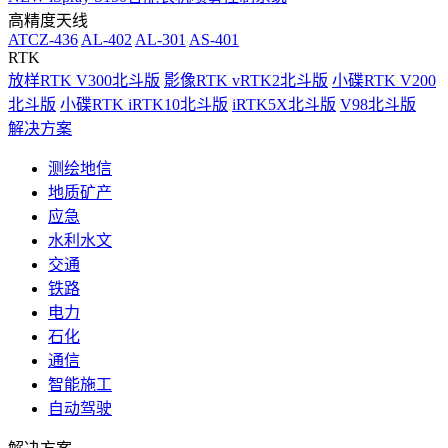
高精度天线
ATCZ-436
AL-402
AL-301
AS-401
RTK
放样RTK V300北斗版
影像RTK vRTK2北斗版
小碟RTK V200
北斗版
小碟RTK iRTK10北斗版
iRTK5X北斗版
V98北斗版
解决方案
测绘地信
地质矿产
应急
水利水文
交通
铁路
电力
石化
通信
智能施工
自动驾驶