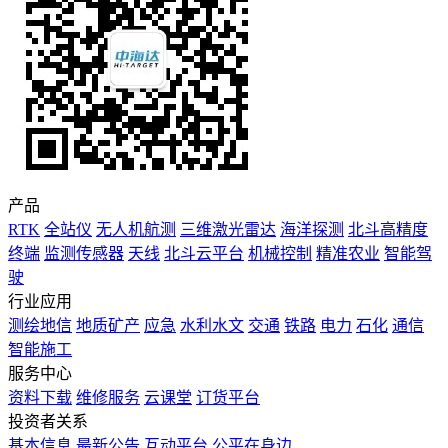
产品
RTK
全站仪
无人机航测
三维激光雷达
海洋探测
北斗高精度
终端
监测传感器
天线
北斗云平台
机械控制
精准农业
智能驾
驶
行业应用
测绘地信
地质矿产
应急
水利水文
交通
铁路
电力
石化
通信
智能施工
服务中心
资料下载
维修服务
云课堂
订货平台
投资者关系
基本信息
最新公告
互动平台
公平在身边