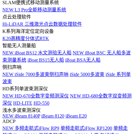
SLAM便携式移动测量系统
NEW
L3 Pro全能移动测量系统
点云处理软件
Hi-LiDAR 三维激光点云数据处理软件
K系列海洋定位定向设备
K20高精度分体式RTK
智能无人测量船
NEW
iBoat BS12 水文测验无人船
NEW
iBoat BSC 无人船多波
束测量系统
iBoat BS15无人船
iBoat BSA无人船
侧扫声呐
NEW
iSide 7000多波束侧扫声呐
iSide 5000多波束
iSide 系列单
波束
HD系列单波束测深仪
NEW
HD-670全数字变频测深仪
NEW
HD-680全数字双变频测
深仪
HD-LITE
HD-550
浅水多波束测深仪
NEW
iBeam 8140P
iBeam 8120
iBeam E20
ADCP
NEW
多频走航式iFlow RP9
单频走航式iFlow RP1200
单频走