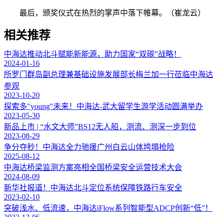
最后，颁奖仪式在热烈的掌声中落下帷幕。（崔龙云）
相关推荐
中海达推动北斗赋能新能源，助力国家“双碳”战略！
2024-01-16
所罗门群岛副总理兼基础设施发展部长梅兰加一行莅临中海达
参观
2023-10-20
探索多"young"未来！中海达-武大留学生游学活动圆满举办
2023-05-30
新品上市 | “水文大师”BS12无人船，测流、测深一步到位
2023-08-29
争分夺秒！中海达全力驰援广州白云山体垮塌抢险
2025-08-12
中海达桥梁监测方案亮相全国桥梁安全运营技术大会
2024-08-09
新华社报道！中海达北斗定位系统保障铁路行车安全
2023-02-10
突破浅水、低流速，中海达iFlow系列智能型ADCP创新“低”！