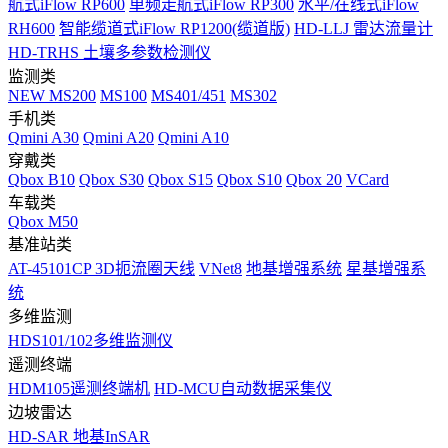
航式iFlow RP600
单频走航式iFlow RP300
水平/在线式iFlow
RH600
智能缆道式iFlow RP1200(缆道版)
HD-LLJ 雷达流量计
HD-TRHS 土壤多参数检测仪
监测类
NEW
MS200
MS100
MS401/451
MS302
手机类
Qmini A30
Qmini A20
Qmini A10
穿戴类
Qbox B10
Qbox S30
Qbox S15
Qbox S10
Qbox 20
VCard
车载类
Qbox M50
基准站类
AT-45101CP 3D扼流圈天线
VNet8
地基增强系统
星基增强系
统
多维监测
HDS101/102多维监测仪
遥测终端
HDM105遥测终端机
HD-MCU自动数据采集仪
边坡雷达
HD-SAR 地基InSAR