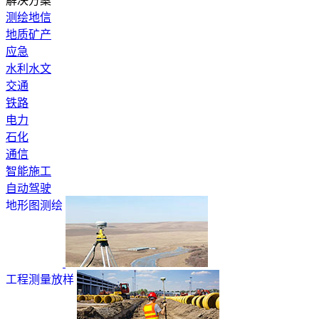
解决方案
测绘地信
地质矿产
应急
水利水文
交通
铁路
电力
石化
通信
智能施工
自动驾驶
地形图测绘
工程测量放样