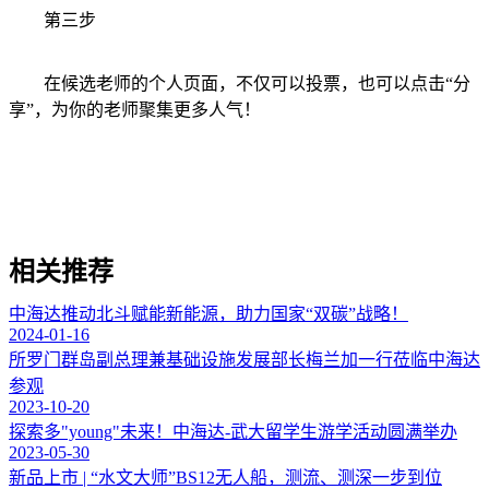
第三步
在候选老师的个人页面，不仅可以投票，也可以点击“分
享”，为你的老师聚集更多人气！
相关推荐
中海达推动北斗赋能新能源，助力国家“双碳”战略！
2024-01-16
所罗门群岛副总理兼基础设施发展部长梅兰加一行莅临中海达
参观
2023-10-20
探索多"young"未来！中海达-武大留学生游学活动圆满举办
2023-05-30
新品上市 | “水文大师”BS12无人船，测流、测深一步到位