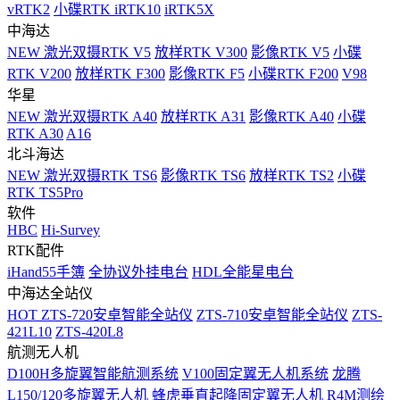
vRTK2
小碟RTK iRTK10
iRTK5X
中海达
NEW
激光双摄RTK V5
放样RTK V300
影像RTK V5
小碟
RTK V200
放样RTK F300
影像RTK F5
小碟RTK F200
V98
华星
NEW
激光双摄RTK A40
放样RTK A31
影像RTK A40
小碟
RTK A30
A16
北斗海达
NEW
激光双摄RTK TS6
影像RTK TS6
放样RTK TS2
小碟
RTK TS5Pro
软件
HBC
Hi-Survey
RTK配件
iHand55手簿
全协议外挂电台
HDL全能星电台
中海达全站仪
HOT
ZTS-720安卓智能全站仪
ZTS-710安卓智能全站仪
ZTS-
421L10
ZTS-420L8
航测无人机
D100H多旋翼智能航测系统
V100固定翼无人机系统
龙腾
L150/120多旋翼无人机
蜂虎垂直起降固定翼无人机
R4M测绘