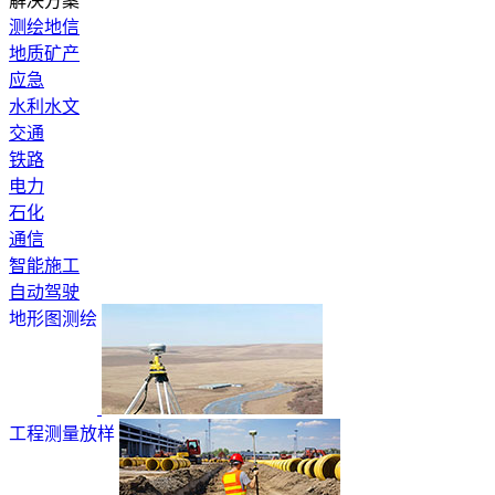
解决方案
测绘地信
地质矿产
应急
水利水文
交通
铁路
电力
石化
通信
智能施工
自动驾驶
地形图测绘
工程测量放样