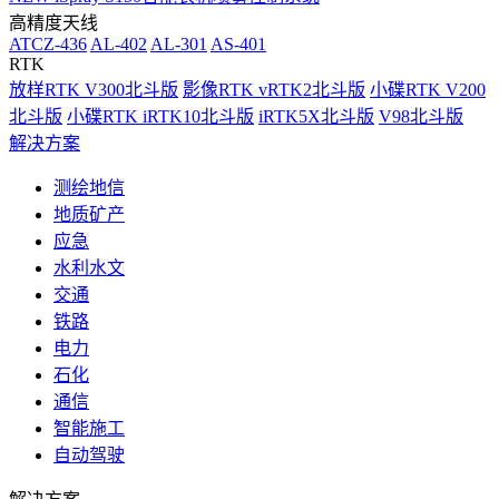
高精度天线
ATCZ-436
AL-402
AL-301
AS-401
RTK
放样RTK V300北斗版
影像RTK vRTK2北斗版
小碟RTK V200
北斗版
小碟RTK iRTK10北斗版
iRTK5X北斗版
V98北斗版
解决方案
测绘地信
地质矿产
应急
水利水文
交通
铁路
电力
石化
通信
智能施工
自动驾驶