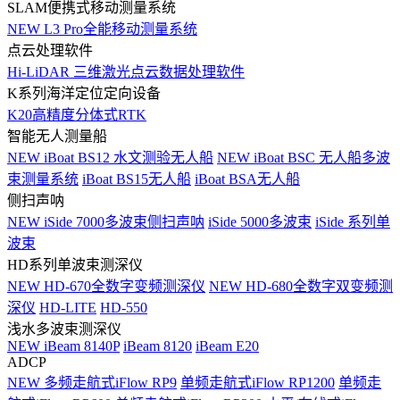
SLAM便携式移动测量系统
NEW
L3 Pro全能移动测量系统
点云处理软件
Hi-LiDAR 三维激光点云数据处理软件
K系列海洋定位定向设备
K20高精度分体式RTK
智能无人测量船
NEW
iBoat BS12 水文测验无人船
NEW
iBoat BSC 无人船多波
束测量系统
iBoat BS15无人船
iBoat BSA无人船
侧扫声呐
NEW
iSide 7000多波束侧扫声呐
iSide 5000多波束
iSide 系列单
波束
HD系列单波束测深仪
NEW
HD-670全数字变频测深仪
NEW
HD-680全数字双变频测
深仪
HD-LITE
HD-550
浅水多波束测深仪
NEW
iBeam 8140P
iBeam 8120
iBeam E20
ADCP
NEW
多频走航式iFlow RP9
单频走航式iFlow RP1200
单频走