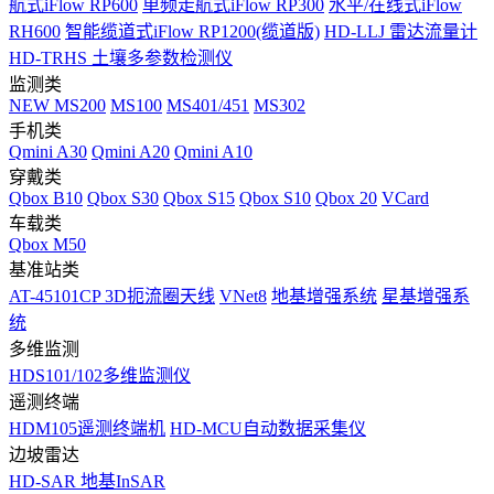
航式iFlow RP600
单频走航式iFlow RP300
水平/在线式iFlow
RH600
智能缆道式iFlow RP1200(缆道版)
HD-LLJ 雷达流量计
HD-TRHS 土壤多参数检测仪
监测类
NEW
MS200
MS100
MS401/451
MS302
手机类
Qmini A30
Qmini A20
Qmini A10
穿戴类
Qbox B10
Qbox S30
Qbox S15
Qbox S10
Qbox 20
VCard
车载类
Qbox M50
基准站类
AT-45101CP 3D扼流圈天线
VNet8
地基增强系统
星基增强系
统
多维监测
HDS101/102多维监测仪
遥测终端
HDM105遥测终端机
HD-MCU自动数据采集仪
边坡雷达
HD-SAR 地基InSAR