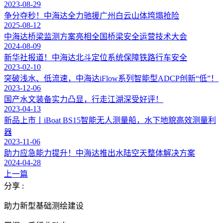
2023-08-29
争分夺秒！中海达全力驰援广州白云山体垮塌抢险
2025-08-12
中海达桥梁监测方案亮相全国桥梁安全运营技术大会
2024-08-09
新华社报道！中海达北斗定位系统保障铁路行车安全
2023-02-10
突破浅水、低流速，中海达iFlow系列智能型ADCP创新“低”！
2023-12-06
国产水文装备实力凸显，行走江湖深受好评！
2023-04-13
新品上市丨iBoat BS15智能无人测量船，水下地貌高效测量利
器
2023-11-06
助力应急能力提升！中海达推出水陆空天整体解决方案
2024-04-28
上一篇
分享 :
助力新型基础测绘建设