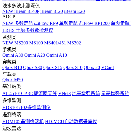
浅水多波束测深仪
NEW
iBeam 8140P
iBeam 8120
iBeam E20
ADCP
NEW
多频走航式iFlow RP9
单频走航式iFlow RP1200
单频走航式i
TRHS 土壤多参数检测仪
监测类
NEW
MS200
MS100
MS401/451
MS302
手机类
Qmini A30
Qmini A20
Qmini A10
穿戴类
Qbox B10
Qbox S30
Qbox S15
Qbox S10
Qbox 20
VCard
车载类
Qbox M50
基准站类
AT-45101CP 3D扼流圈天线
VNet8
地基增强系统
星基增强系统
多维监测
HDS101/102多维监测仪
遥测终端
HDM105遥测终端机
HD-MCU自动数据采集仪
边坡雷达