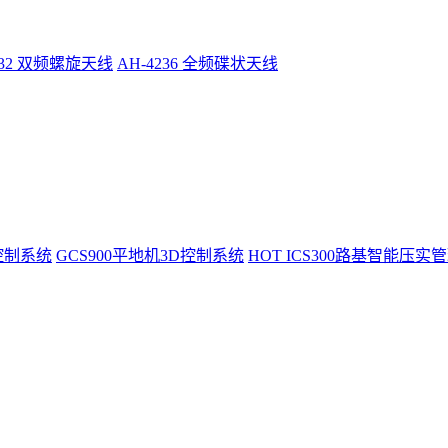
232 双频螺旋天线
AH-4236 全频碟状天线
控制系统
GCS900平地机3D控制系统
HOT
ICS300路基智能压实