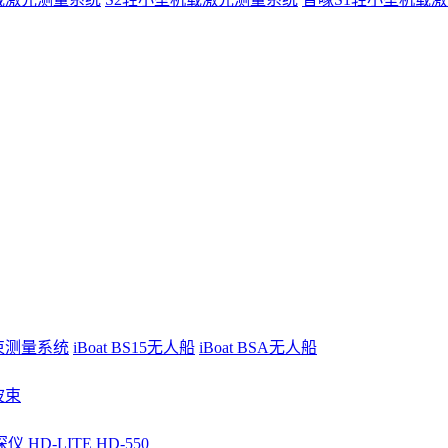
波束测量系统
iBoat BS15无人船
iBoat BSA无人船
波束
深仪
HD-LITE
HD-550