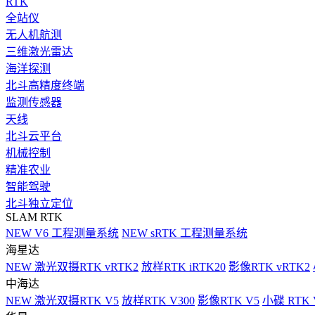
RTK
全站仪
无人机航测
三维激光雷达
海洋探测
北斗高精度终端
监测传感器
天线
北斗云平台
机械控制
精准农业
智能驾驶
北斗独立定位
SLAM RTK
NEW
V6 工程测量系统
NEW
sRTK 工程测量系统
海星达
NEW
激光双摄RTK vRTK2
放样RTK iRTK20
影像RTK vRTK2
中海达
NEW
激光双摄RTK V5
放样RTK V300
影像RTK V5
小碟 RTK 