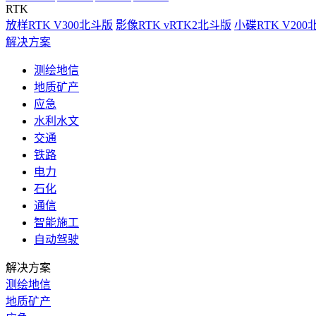
RTK
放样RTK V300北斗版
影像RTK vRTK2北斗版
小碟RTK V20
解决方案
测绘地信
地质矿产
应急
水利水文
交通
铁路
电力
石化
通信
智能施工
自动驾驶
解决方案
测绘地信
地质矿产