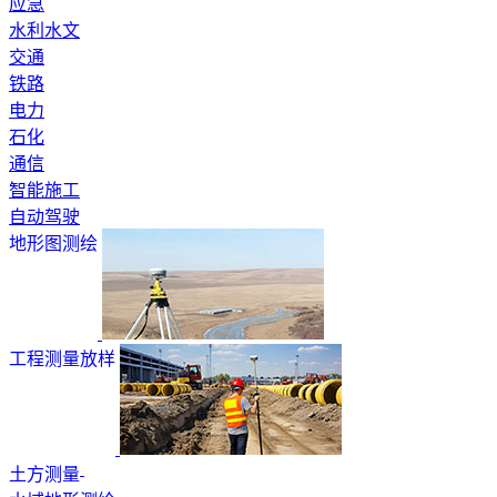
应急
水利水文
交通
铁路
电力
石化
通信
智能施工
自动驾驶
地形图测绘
工程测量放样
土方测量