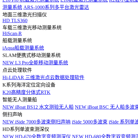
测量系统
ARS-1000系列多平台激光雷达
地面三维激光扫描仪
HD TLS360
车载三维激光移动测量系统
HiScan-R
船载测量系统
iAqua船载测量系统
SLAM便携式移动测量系统
NEW
L3 Pro全能移动测量系统
点云处理软件
Hi-LiDAR 三维激光点云数据处理软件
K系列海洋定位定向设备
K20高精度分体式RTK
智能无人测量船
NEW
iBoat BS12 水文测验无人船
NEW
iBoat BSC 无人船多
侧扫声呐
NEW
iSide 7000多波束侧扫声呐
iSide 5000多波束
iSide 系列单
HD系列单波束测深仪
NEW
HD-670全数字变频测深仪
NEW
HD-680全数字双变频测