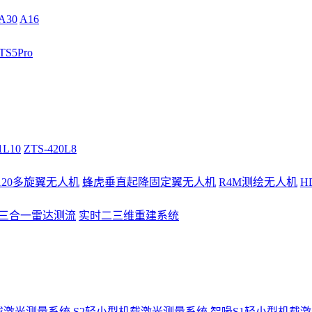
A30
A16
S5Pro
1L10
ZTS-420L8
/120多旋翼无人机
蜂虎垂直起降固定翼无人机
R4M测绘无人机
H
3三合一雷达测流
实时二三维重建系统
载激光测量系统
S2轻小型机载激光测量系统
智喙S1轻小型机载