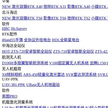
华星
NEW
激光双摄RTK A40
放样RTK A31
影像RTK A40
小碟RTK 
北斗海达
NEW
激光双摄RTK TS6
影像RTK TS6
放样RTK TS2
小碟RTK T
软件
HBC
Hi-Survey
RTK配件
iHand55手簿
全协议外挂电台
HDL全能星电台
中海达全站仪
HOT
ZTS-720安卓智能全站仪
ZTS-710安卓智能全站仪
ZTS-42
航测无人机
D100H多旋翼智能航测系统
V100固定翼无人机系统
龙腾L150
无人机载荷
X8倾斜相机
ARS-450轻量化激光雷达
SVR雷达测流系统
SVR
UAV-PPK
UAV-381-PPK
UBase无人机地面站
软件
易图PRO
机载激光测量系统
L10 Pro 机载激光测量系统
L10机载激光测量系统
R2轻小型机