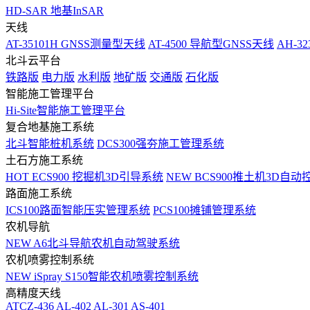
HD-SAR 地基InSAR
天线
AT-35101H GNSS测量型天线
AT-4500 导航型GNSS天线
AH-3
北斗云平台
铁路版
电力版
水利版
地矿版
交通版
石化版
智能施工管理平台
Hi-Site智能施工管理平台
复合地基施工系统
北斗智能桩机系统
DCS300强夯施工管理系统
土石方施工系统
HOT
ECS900 挖掘机3D引导系统
NEW
BCS900推土机3D自动
路面施工系统
ICS100路面智能压实管理系统
PCS100摊铺管理系统
农机导航
NEW
A6北斗导航农机自动驾驶系统
农机喷雾控制系统
NEW
iSpray S150智能农机喷雾控制系统
高精度天线
ATCZ-436
AL-402
AL-301
AS-401