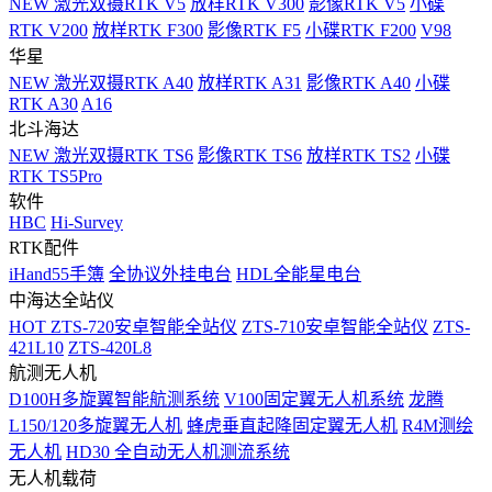
NEW
激光双摄RTK V5
放样RTK V300
影像RTK V5
小碟
RTK V200
放样RTK F300
影像RTK F5
小碟RTK F200
V98
华星
NEW
激光双摄RTK A40
放样RTK A31
影像RTK A40
小碟
RTK A30
A16
北斗海达
NEW
激光双摄RTK TS6
影像RTK TS6
放样RTK TS2
小碟
RTK TS5Pro
软件
HBC
Hi-Survey
RTK配件
iHand55手簿
全协议外挂电台
HDL全能星电台
中海达全站仪
HOT
ZTS-720安卓智能全站仪
ZTS-710安卓智能全站仪
ZTS-
421L10
ZTS-420L8
航测无人机
D100H多旋翼智能航测系统
V100固定翼无人机系统
龙腾
L150/120多旋翼无人机
蜂虎垂直起降固定翼无人机
R4M测绘
无人机
HD30 全自动无人机测流系统
无人机载荷