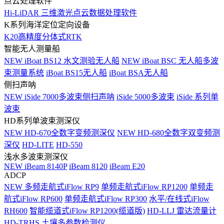
点云处理软件
Hi-LiDAR 三维激光点云数据处理软件
K系列海洋定位定向设备
K20高精度分体式RTK
智能无人测量船
NEW
iBoat BS12 水文测验无人船
NEW
iBoat BSC 无人船多波
束测量系统
iBoat BS15无人船
iBoat BSA无人船
侧扫声呐
NEW
iSide 7000多波束侧扫声呐
iSide 5000多波束
iSide 系列单
波束
HD系列单波束测深仪
NEW
HD-670全数字变频测深仪
NEW
HD-680全数字双变频测
深仪
HD-LITE
HD-550
浅水多波束测深仪
NEW
iBeam 8140P
iBeam 8120
iBeam E20
ADCP
NEW
多频走航式iFlow RP9
单频走航式iFlow RP1200
单频走
航式iFlow RP600
单频走航式iFlow RP300
水平/在线式iFlow
RH600
智能缆道式iFlow RP1200(缆道版)
HD-LLJ 雷达流量计
HD-TRHS 土壤多参数检测仪