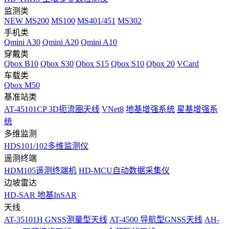
监测类
NEW
MS200
MS100
MS401/451
MS302
手机类
Qmini A30
Qmini A20
Qmini A10
穿戴类
Qbox B10
Qbox S30
Qbox S15
Qbox S10
Qbox 20
VCard
车载类
Qbox M50
基准站类
AT-45101CP 3D扼流圈天线
VNet8
地基增强系统
星基增强系
统
多维监测
HDS101/102多维监测仪
遥测终端
HDM105遥测终端机
HD-MCU自动数据采集仪
边坡雷达
HD-SAR 地基InSAR
天线
AT-35101H GNSS测量型天线
AT-4500 导航型GNSS天线
AH-