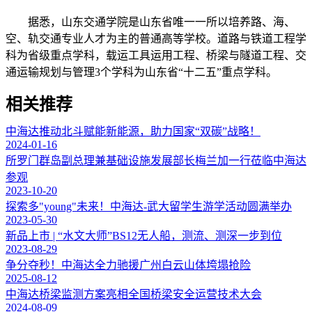
据悉，山东交通学院是山东省唯一一所以培养路、海、
空、轨交通专业人才为主的普通高等学校。道路与铁道工程学
科为省级重点学科，载运工具运用工程、桥梁与隧道工程、交
通运输规划与管理3个学科为山东省“十二五”重点学科。
相关推荐
中海达推动北斗赋能新能源，助力国家“双碳”战略！
2024-01-16
所罗门群岛副总理兼基础设施发展部长梅兰加一行莅临中海达
参观
2023-10-20
探索多"young"未来！中海达-武大留学生游学活动圆满举办
2023-05-30
新品上市 | “水文大师”BS12无人船，测流、测深一步到位
2023-08-29
争分夺秒！中海达全力驰援广州白云山体垮塌抢险
2025-08-12
中海达桥梁监测方案亮相全国桥梁安全运营技术大会
2024-08-09