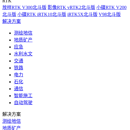
RTK
放样RTK V300北斗版
影像RTK vRTK2北斗版
小碟RTK V200
北斗版
小碟RTK iRTK10北斗版
iRTK5X北斗版
V98北斗版
解决方案
测绘地信
地质矿产
应急
水利水文
交通
铁路
电力
石化
通信
智能施工
自动驾驶
解决方案
测绘地信
地质矿产