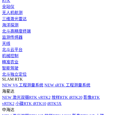
RTK
全站仪
无人机航测
三维激光雷达
海洋探测
北斗高精度终端
监测传感器
天线
北斗云平台
机械控制
精准农业
智能驾驶
北斗独立定位
SLAM RTK
NEW
V6 工程测量系统
NEW
sRTK 工程测量系统
海星达
NEW
激光双摄RTK vRTK2
放样RTK iRTK20
影像RTK
vRTK2
小碟RTK iRTK10
iRTK5X
中海达