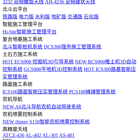
3232 双频螺旋天线
AH-4236 全频碟状天线
北斗云平台
铁路版
电力版
水利版
地矿版
交通版
石化版
智能施工管理平台
Hi-Site智能施工管理平台
复合地基施工系统
北斗智能桩机系统
DCS300强夯施工管理系统
土石方施工系统
HOT
ECS900 挖掘机3D引导系统
NEW
BCS900推土机3D自动
控制系统
GCS900平地机3D控制系统
HOT
ICS300路基智能压
实管理系统
路面施工系统
ICS100路面智能压实管理系统
PCS100摊铺管理系统
农机导航
NEW
A6北斗导航农机自动驾驶系统
农机喷雾控制系统
NEW
iSpray S150智能农机喷雾控制系统
高精度天线
ATCZ-436
AL-402
AL-301
AS-401