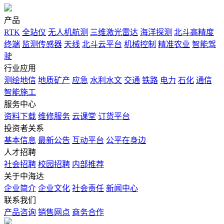
产品
RTK
全站仪
无人机航测
三维激光雷达
海洋探测
北斗高精度
终端
监测传感器
天线
北斗云平台
机械控制
精准农业
智能驾
驶
行业应用
测绘地信
地质矿产
应急
水利水文
交通
铁路
电力
石化
通信
智能施工
服务中心
资料下载
维修服务
云课堂
订货平台
投资者关系
基本信息
最新公告
互动平台
公平在身边
人才招聘
社会招聘
校园招聘
内部推荐
关于中海达
企业简介
企业文化
社会责任
新闻中心
联系我们
产品咨询
销售网点
商务合作