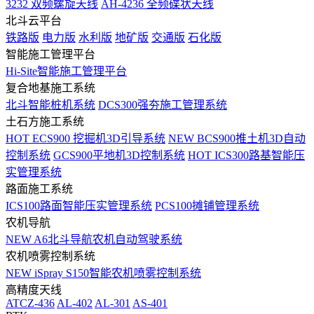
3232 双频螺旋天线
AH-4236 全频碟状天线
北斗云平台
铁路版
电力版
水利版
地矿版
交通版
石化版
智能施工管理平台
Hi-Site智能施工管理平台
复合地基施工系统
北斗智能桩机系统
DCS300强夯施工管理系统
土石方施工系统
HOT
ECS900 挖掘机3D引导系统
NEW
BCS900推土机3D自动
控制系统
GCS900平地机3D控制系统
HOT
ICS300路基智能压
实管理系统
路面施工系统
ICS100路面智能压实管理系统
PCS100摊铺管理系统
农机导航
NEW
A6北斗导航农机自动驾驶系统
农机喷雾控制系统
NEW
iSpray S150智能农机喷雾控制系统
高精度天线
ATCZ-436
AL-402
AL-301
AS-401