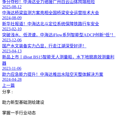
争分夺秒！中海达全力驰援广州白云山体垮塌抢险
2025-08-12
中海达桥梁监测方案亮相全国桥梁安全运营技术大会
2024-08-09
新华社报道！中海达北斗定位系统保障铁路行车安全
2023-02-10
突破浅水、低流速，中海达iFlow系列智能型ADCP创新“低”！
2023-12-06
国产水文装备实力凸显，行走江湖深受好评！
2023-04-13
新品上市丨iBoat BS15智能无人测量船，水下地貌高效测量利
器
2023-11-06
助力应急能力提升！中海达推出水陆空天整体解决方案
2024-04-28
上一篇
分享 :
助力新型基础测绘建设
掌握一手行业动态