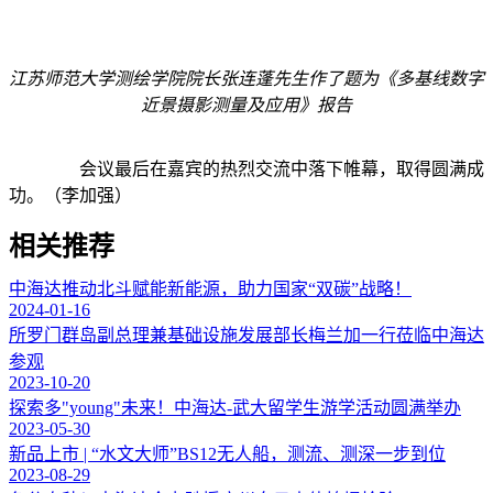
江苏师范大学测绘学院院长张连蓬先生作了题为《多基线数字
近景摄影测量及应用》报告
会议最后在嘉宾的热烈交流中落下帷幕，取得圆满成
功。（李加强）
相关推荐
中海达推动北斗赋能新能源，助力国家“双碳”战略！
2024-01-16
所罗门群岛副总理兼基础设施发展部长梅兰加一行莅临中海达
参观
2023-10-20
探索多"young"未来！中海达-武大留学生游学活动圆满举办
2023-05-30
新品上市 | “水文大师”BS12无人船，测流、测深一步到位
2023-08-29