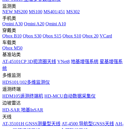
监测类
NEW
MS200
MS100
MS401/451
MS302
手机类
Qmini A30
Qmini A20
Qmini A10
穿戴类
Qbox B10
Qbox S30
Qbox S15
Qbox S10
Qbox 20
VCard
车载类
Qbox M50
基准站类
AT-45101CP 3D扼流圈天线
VNet8
地基增强系统
星基增强系
统
多维监测
HDS101/102多维监测仪
遥测终端
HDM105遥测终端机
HD-MCU自动数据采集仪
边坡雷达
HD-SAR 地基InSAR
天线
AT-35101H GNSS测量型天线
AT-4500 导航型GNSS天线
AH-