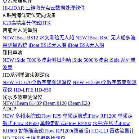
点云处理软件
Hi-LiDAR 三维激光点云数据处理软件
K系列海洋定位定向设备
K20高精度分体式RTK
智能无人测量船
NEW
iBoat BS12 水文测验无人船
NEW
iBoat BSC 无人船多波
束测量系统
iBoat BS15无人船
iBoat BSA无人船
侧扫声呐
NEW
iSide 7000多波束侧扫声呐
iSide 5000多波束
iSide 系列单
波束
HD系列单波束测深仪
NEW
HD-670全数字变频测深仪
NEW
HD-680全数字双变频测
深仪
HD-LITE
HD-550
浅水多波束测深仪
NEW
iBeam 8140P
iBeam 8120
iBeam E20
ADCP
NEW
多频走航式iFlow RP9
单频走航式iFlow RP1200
单频走
航式iFlow RP600
单频走航式iFlow RP300
水平/在线式iFlow
RH600
智能缆道式iFlow RP1200(缆道版)
HD-LLJ 雷达流量计
HD-TRHS 土壤多参数检测仪