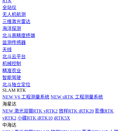
RTK
全站仪
无人机航测
三维激光雷达
海洋探测
北斗高精度终端
监测传感器
天线
北斗云平台
机械控制
精准农业
智能驾驶
北斗独立定位
SLAM RTK
NEW
V6 工程测量系统
NEW
sRTK 工程测量系统
海星达
NEW
激光双摄RTK vRTK2
放样RTK iRTK20
影像RTK
vRTK2
小碟RTK iRTK10
iRTK5X
中海达