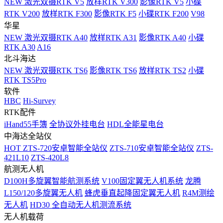
NEW
激光双摄RTK V5
放样RTK V300
影像RTK V5
小碟
RTK V200
放样RTK F300
影像RTK F5
小碟RTK F200
V98
华星
NEW
激光双摄RTK A40
放样RTK A31
影像RTK A40
小碟
RTK A30
A16
北斗海达
NEW
激光双摄RTK TS6
影像RTK TS6
放样RTK TS2
小碟
RTK TS5Pro
软件
HBC
Hi-Survey
RTK配件
iHand55手簿
全协议外挂电台
HDL全能星电台
中海达全站仪
HOT
ZTS-720安卓智能全站仪
ZTS-710安卓智能全站仪
ZTS-
421L10
ZTS-420L8
航测无人机
D100H多旋翼智能航测系统
V100固定翼无人机系统
龙腾
L150/120多旋翼无人机
蜂虎垂直起降固定翼无人机
R4M测绘
无人机
HD30 全自动无人机测流系统
无人机载荷