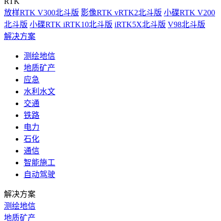
RTK
放样RTK V300北斗版
影像RTK vRTK2北斗版
小碟RTK V200
北斗版
小碟RTK iRTK10北斗版
iRTK5X北斗版
V98北斗版
解决方案
测绘地信
地质矿产
应急
水利水文
交通
铁路
电力
石化
通信
智能施工
自动驾驶
解决方案
测绘地信
地质矿产