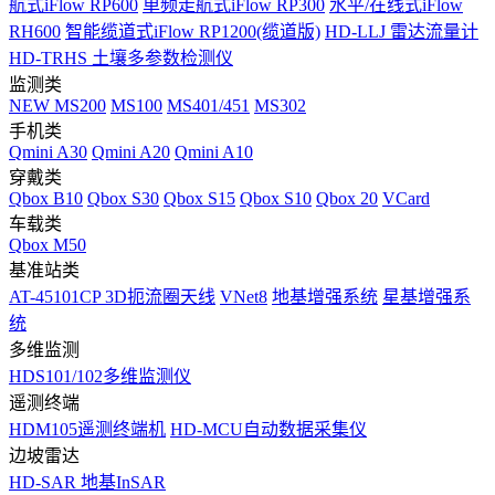
航式iFlow RP600
单频走航式iFlow RP300
水平/在线式iFlow
RH600
智能缆道式iFlow RP1200(缆道版)
HD-LLJ 雷达流量计
HD-TRHS 土壤多参数检测仪
监测类
NEW
MS200
MS100
MS401/451
MS302
手机类
Qmini A30
Qmini A20
Qmini A10
穿戴类
Qbox B10
Qbox S30
Qbox S15
Qbox S10
Qbox 20
VCard
车载类
Qbox M50
基准站类
AT-45101CP 3D扼流圈天线
VNet8
地基增强系统
星基增强系
统
多维监测
HDS101/102多维监测仪
遥测终端
HDM105遥测终端机
HD-MCU自动数据采集仪
边坡雷达
HD-SAR 地基InSAR