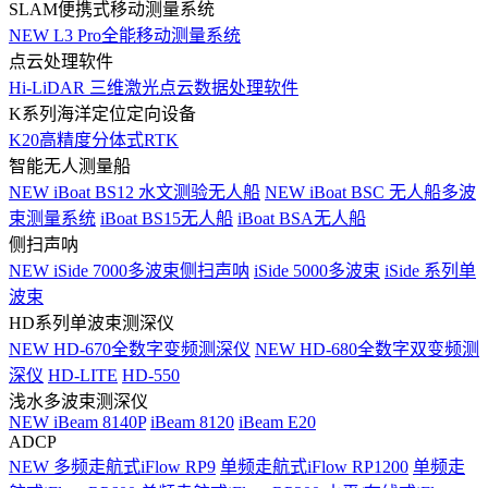
SLAM便携式移动测量系统
NEW
L3 Pro全能移动测量系统
点云处理软件
Hi-LiDAR 三维激光点云数据处理软件
K系列海洋定位定向设备
K20高精度分体式RTK
智能无人测量船
NEW
iBoat BS12 水文测验无人船
NEW
iBoat BSC 无人船多波
束测量系统
iBoat BS15无人船
iBoat BSA无人船
侧扫声呐
NEW
iSide 7000多波束侧扫声呐
iSide 5000多波束
iSide 系列单
波束
HD系列单波束测深仪
NEW
HD-670全数字变频测深仪
NEW
HD-680全数字双变频测
深仪
HD-LITE
HD-550
浅水多波束测深仪
NEW
iBeam 8140P
iBeam 8120
iBeam E20
ADCP
NEW
多频走航式iFlow RP9
单频走航式iFlow RP1200
单频走