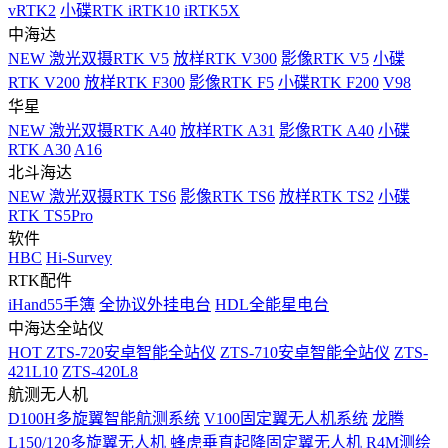
vRTK2
小碟RTK iRTK10
iRTK5X
中海达
NEW
激光双摄RTK V5
放样RTK V300
影像RTK V5
小碟
RTK V200
放样RTK F300
影像RTK F5
小碟RTK F200
V98
华星
NEW
激光双摄RTK A40
放样RTK A31
影像RTK A40
小碟
RTK A30
A16
北斗海达
NEW
激光双摄RTK TS6
影像RTK TS6
放样RTK TS2
小碟
RTK TS5Pro
软件
HBC
Hi-Survey
RTK配件
iHand55手簿
全协议外挂电台
HDL全能星电台
中海达全站仪
HOT
ZTS-720安卓智能全站仪
ZTS-710安卓智能全站仪
ZTS-
421L10
ZTS-420L8
航测无人机
D100H多旋翼智能航测系统
V100固定翼无人机系统
龙腾
L150/120多旋翼无人机
蜂虎垂直起降固定翼无人机
R4M测绘