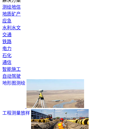
解决方案
测绘地信
地质矿产
应急
水利水文
交通
铁路
电力
石化
通信
智能施工
自动驾驶
地形图测绘
工程测量放样