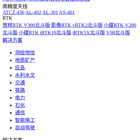
高精度天线
ATCZ-436
AL-402
AL-301
AS-401
RTK
放样RTK V300北斗版
影像RTK vRTK2北斗版
小碟RTK V200
北斗版
小碟RTK iRTK10北斗版
iRTK5X北斗版
V98北斗版
解决方案
测绘地信
地质矿产
应急
水利水文
交通
铁路
电力
石化
通信
智能施工
自动驾驶