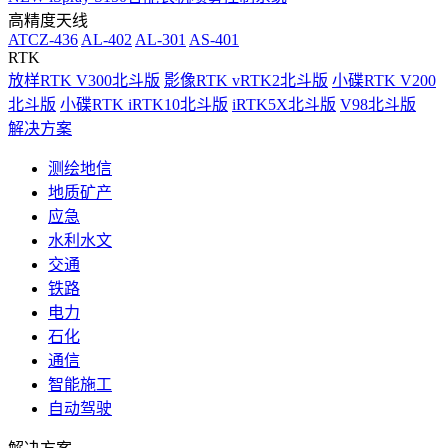
高精度天线
ATCZ-436
AL-402
AL-301
AS-401
RTK
放样RTK V300北斗版
影像RTK vRTK2北斗版
小碟RTK V200
北斗版
小碟RTK iRTK10北斗版
iRTK5X北斗版
V98北斗版
解决方案
测绘地信
地质矿产
应急
水利水文
交通
铁路
电力
石化
通信
智能施工
自动驾驶