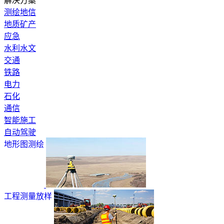
解决方案
测绘地信
地质矿产
应急
水利水文
交通
铁路
电力
石化
通信
智能施工
自动驾驶
地形图测绘
工程测量放样