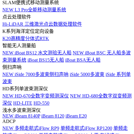
SLAM便携式移动测量系统
NEW
L3 Pro全能移动测量系统
点云处理软件
Hi-LiDAR 三维激光点云数据处理软件
K系列海洋定位定向设备
K20高精度分体式RTK
智能无人测量船
NEW
iBoat BS12 水文测验无人船
NEW
iBoat BSC 无人船多波
束测量系统
iBoat BS15无人船
iBoat BSA无人船
侧扫声呐
NEW
iSide 7000多波束侧扫声呐
iSide 5000多波束
iSide 系列单
波束
HD系列单波束测深仪
NEW
HD-670全数字变频测深仪
NEW
HD-680全数字双变频测
深仪
HD-LITE
HD-550
浅水多波束测深仪
NEW
iBeam 8140P
iBeam 8120
iBeam E20
ADCP
NEW
多频走航式iFlow RP9
单频走航式iFlow RP1200
单频走