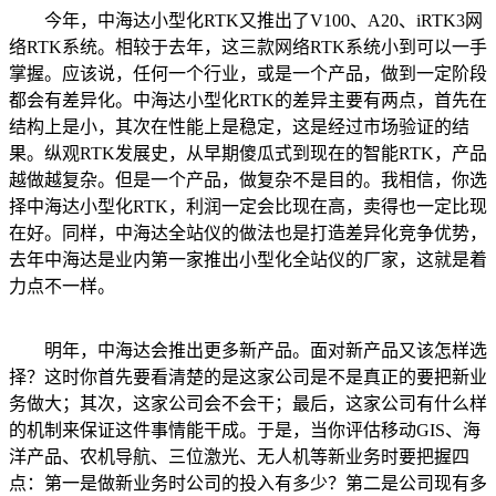
今年，中海达小型化RTK又推出了V100、A20、iRTK3网
络RTK系统。相较于去年，这三款网络RTK系统小到可以一手
掌握。应该说，任何一个行业，或是一个产品，做到一定阶段
都会有差异化。中海达小型化RTK的差异主要有两点，首先在
结构上是小，其次在性能上是稳定，这是经过市场验证的结
果。纵观RTK发展史，从早期傻瓜式到现在的智能RTK，产品
越做越复杂。但是一个产品，做复杂不是目的。我相信，你选
择中海达小型化RTK，利润一定会比现在高，卖得也一定比现
在好。同样，中海达全站仪的做法也是打造差异化竞争优势，
去年中海达是业内第一家推出小型化全站仪的厂家，这就是着
力点不一样。
明年，中海达会推出更多新产品。面对新产品又该怎样选
择？这时你首先要看清楚的是这家公司是不是真正的要把新业
务做大；其次，这家公司会不会干；最后，这家公司有什么样
的机制来保证这件事情能干成。于是，当你评估移动GIS、海
洋产品、农机导航、三位激光、无人机等新业务时要把握四
点：第一是做新业务时公司的投入有多少？第二是公司现有多