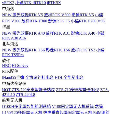
vRTK2
小碟RTK iRTK10
iRTK5X
中海达
NEW
激光双摄RTK V5
放样RTK V300
影像RTK V5
小碟
RTK V200
放样RTK F300
影像RTK F5
小碟RTK F200
V98
华星
NEW
激光双摄RTK A40
放样RTK A31
影像RTK A40
小碟
RTK A30
A16
北斗海达
NEW
激光双摄RTK TS6
影像RTK TS6
放样RTK TS2
小碟
RTK TS5Pro
软件
HBC
Hi-Survey
RTK配件
iHand55手簿
全协议外挂电台
HDL全能星电台
中海达全站仪
HOT
ZTS-720安卓智能全站仪
ZTS-710安卓智能全站仪
ZTS-
421L10
ZTS-420L8
航测无人机
D100H多旋翼智能航测系统
V100固定翼无人机系统
龙腾
L150/120多旋翼无人机
蜂虎垂直起降固定翼无人机
R4M测绘