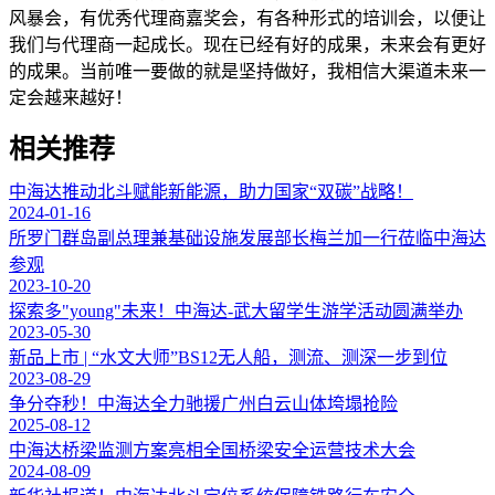
风暴会，有优秀代理商嘉奖会，有各种形式的培训会，以便让
我们与代理商一起成长。现在已经有好的成果，未来会有更好
的成果。当前唯一要做的就是坚持做好，我相信大渠道未来一
定会越来越好！
相关推荐
中海达推动北斗赋能新能源，助力国家“双碳”战略！
2024-01-16
所罗门群岛副总理兼基础设施发展部长梅兰加一行莅临中海达
参观
2023-10-20
探索多"young"未来！中海达-武大留学生游学活动圆满举办
2023-05-30
新品上市 | “水文大师”BS12无人船，测流、测深一步到位
2023-08-29
争分夺秒！中海达全力驰援广州白云山体垮塌抢险
2025-08-12
中海达桥梁监测方案亮相全国桥梁安全运营技术大会
2024-08-09