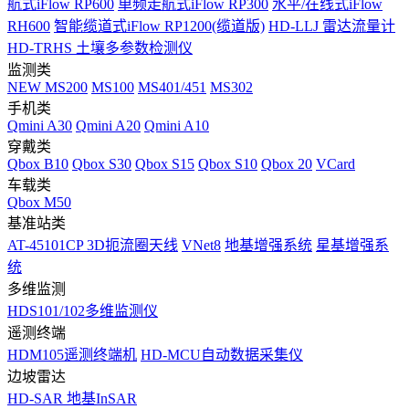
航式iFlow RP600
单频走航式iFlow RP300
水平/在线式iFlow
RH600
智能缆道式iFlow RP1200(缆道版)
HD-LLJ 雷达流量计
HD-TRHS 土壤多参数检测仪
监测类
NEW
MS200
MS100
MS401/451
MS302
手机类
Qmini A30
Qmini A20
Qmini A10
穿戴类
Qbox B10
Qbox S30
Qbox S15
Qbox S10
Qbox 20
VCard
车载类
Qbox M50
基准站类
AT-45101CP 3D扼流圈天线
VNet8
地基增强系统
星基增强系
统
多维监测
HDS101/102多维监测仪
遥测终端
HDM105遥测终端机
HD-MCU自动数据采集仪
边坡雷达
HD-SAR 地基InSAR