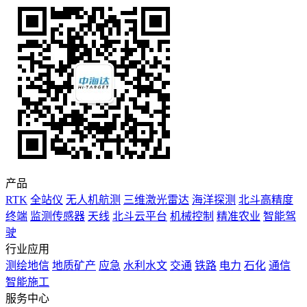
产品
RTK
全站仪
无人机航测
三维激光雷达
海洋探测
北斗高精度
终端
监测传感器
天线
北斗云平台
机械控制
精准农业
智能驾
驶
行业应用
测绘地信
地质矿产
应急
水利水文
交通
铁路
电力
石化
通信
智能施工
服务中心