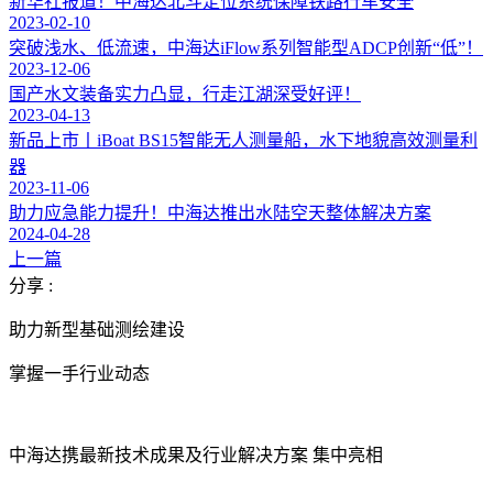
新华社报道！中海达北斗定位系统保障铁路行车安全
2023-02-10
突破浅水、低流速，中海达iFlow系列智能型ADCP创新“低”！
2023-12-06
国产水文装备实力凸显，行走江湖深受好评！
2023-04-13
新品上市丨iBoat BS15智能无人测量船，水下地貌高效测量利
器
2023-11-06
助力应急能力提升！中海达推出水陆空天整体解决方案
2024-04-28
上一篇
分享 :
助力新型基础测绘建设
掌握一手行业动态
中海达携最新技术成果及行业解决方案 集中亮相