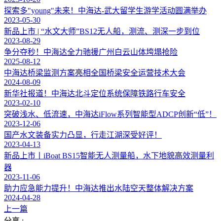
探索多"young"未来！中海达-武大留学生游学活动圆满举办
2023-05-30
新品上市 | “水文大师”BS12无人船，测流、测深一步到位
2023-08-29
争分夺秒！中海达全力驰援广州白云山体垮塌抢险
2025-08-12
中海达桥梁监测方案亮相全国桥梁安全运营技术大会
2024-08-09
新华社报道！中海达北斗定位系统保障铁路行车安全
2023-02-10
突破浅水、低流速，中海达iFlow系列智能型ADCP创新“低”！
2023-12-06
国产水文装备实力凸显，行走江湖深受好评！
2023-04-13
新品上市丨iBoat BS15智能无人测量船，水下地貌高效测量利
器
2023-11-06
助力应急能力提升！中海达推出水陆空天整体解决方案
2024-04-28
上一篇
分享 :