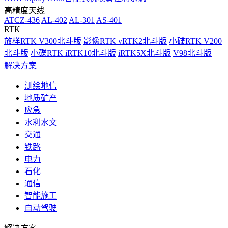
高精度天线
ATCZ-436
AL-402
AL-301
AS-401
RTK
放样RTK V300北斗版
影像RTK vRTK2北斗版
小碟RTK V200
北斗版
小碟RTK iRTK10北斗版
iRTK5X北斗版
V98北斗版
解决方案
测绘地信
地质矿产
应急
水利水文
交通
铁路
电力
石化
通信
智能施工
自动驾驶