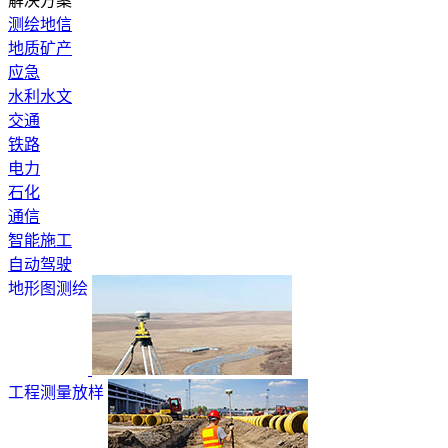
解决方案
测绘地信
地质矿产
应急
水利水文
交通
铁路
电力
石化
通信
智能施工
自动驾驶
地形图测绘
工程测量放样