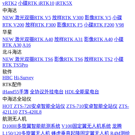
vRTK2
小碟RTK iRTK10
iRTK5X
中海达
NEW
激光双摄RTK V5
放样RTK V300
影像RTK V5
小碟
RTK V200
放样RTK F300
影像RTK F5
小碟RTK F200
V98
华星
NEW
激光双摄RTK A40
放样RTK A31
影像RTK A40
小碟
RTK A30
A16
北斗海达
NEW
激光双摄RTK TS6
影像RTK TS6
放样RTK TS2
小碟
RTK TS5Pro
软件
HBC
Hi-Survey
RTK配件
iHand55手簿
全协议外挂电台
HDL全能星电台
中海达全站仪
HOT
ZTS-720安卓智能全站仪
ZTS-710安卓智能全站仪
ZTS-
421L10
ZTS-420L8
航测无人机
D100H多旋翼智能航测系统
V100固定翼无人机系统
龙腾
L150/120多旋翼无人机
蜂虎垂直起降固定翼无人机
R4M测绘