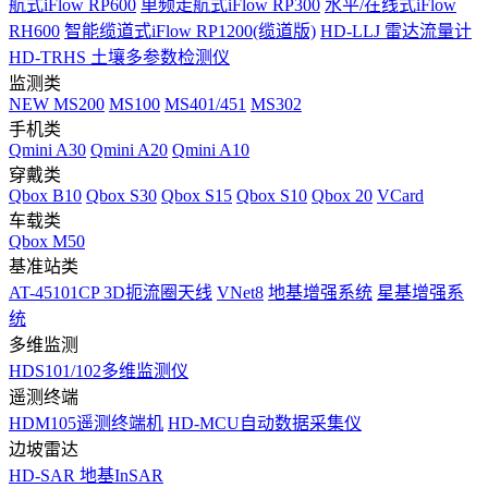
航式iFlow RP600
单频走航式iFlow RP300
水平/在线式iFlow
RH600
智能缆道式iFlow RP1200(缆道版)
HD-LLJ 雷达流量计
HD-TRHS 土壤多参数检测仪
监测类
NEW
MS200
MS100
MS401/451
MS302
手机类
Qmini A30
Qmini A20
Qmini A10
穿戴类
Qbox B10
Qbox S30
Qbox S15
Qbox S10
Qbox 20
VCard
车载类
Qbox M50
基准站类
AT-45101CP 3D扼流圈天线
VNet8
地基增强系统
星基增强系
统
多维监测
HDS101/102多维监测仪
遥测终端
HDM105遥测终端机
HD-MCU自动数据采集仪
边坡雷达
HD-SAR 地基InSAR