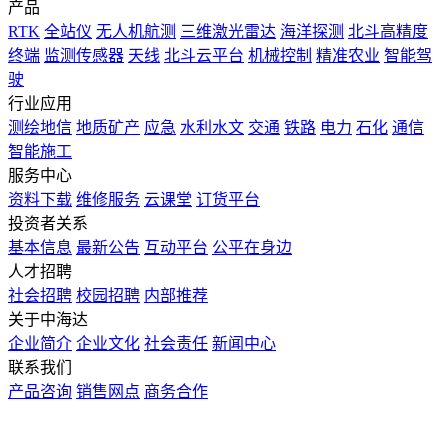
产品
RTK
全站仪
无人机航测
三维激光雷达
海洋探测
北斗高精度
终端
监测传感器
天线
北斗云平台
机械控制
精准农业
智能驾
驶
行业应用
测绘地信
地质矿产
应急
水利水文
交通
铁路
电力
石化
通信
智能施工
服务中心
资料下载
维修服务
云课堂
订货平台
投资者关系
基本信息
最新公告
互动平台
公平在身边
人才招聘
社会招聘
校园招聘
内部推荐
关于中海达
企业简介
企业文化
社会责任
新闻中心
联系我们
产品咨询
销售网点
商务合作