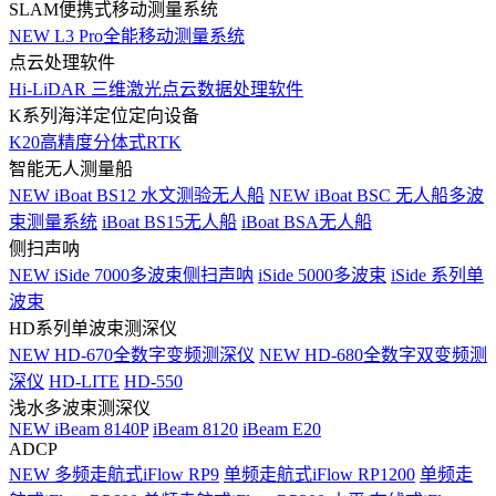
SLAM便携式移动测量系统
NEW
L3 Pro全能移动测量系统
点云处理软件
Hi-LiDAR 三维激光点云数据处理软件
K系列海洋定位定向设备
K20高精度分体式RTK
智能无人测量船
NEW
iBoat BS12 水文测验无人船
NEW
iBoat BSC 无人船多波
束测量系统
iBoat BS15无人船
iBoat BSA无人船
侧扫声呐
NEW
iSide 7000多波束侧扫声呐
iSide 5000多波束
iSide 系列单
波束
HD系列单波束测深仪
NEW
HD-670全数字变频测深仪
NEW
HD-680全数字双变频测
深仪
HD-LITE
HD-550
浅水多波束测深仪
NEW
iBeam 8140P
iBeam 8120
iBeam E20
ADCP
NEW
多频走航式iFlow RP9
单频走航式iFlow RP1200
单频走