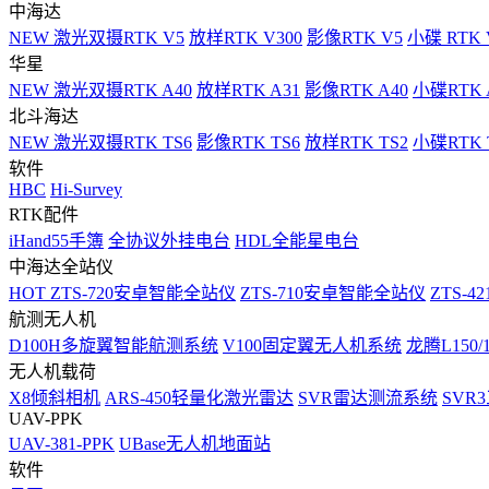
中海达
NEW
激光双摄RTK V5
放样RTK V300
影像RTK V5
小碟 RTK 
华星
NEW
激光双摄RTK A40
放样RTK A31
影像RTK A40
小碟RTK 
北斗海达
NEW
激光双摄RTK TS6
影像RTK TS6
放样RTK TS2
小碟RTK T
软件
HBC
Hi-Survey
RTK配件
iHand55手簿
全协议外挂电台
HDL全能星电台
中海达全站仪
HOT
ZTS-720安卓智能全站仪
ZTS-710安卓智能全站仪
ZTS-42
航测无人机
D100H多旋翼智能航测系统
V100固定翼无人机系统
龙腾L150
无人机载荷
X8倾斜相机
ARS-450轻量化激光雷达
SVR雷达测流系统
SVR
UAV-PPK
UAV-381-PPK
UBase无人机地面站
软件