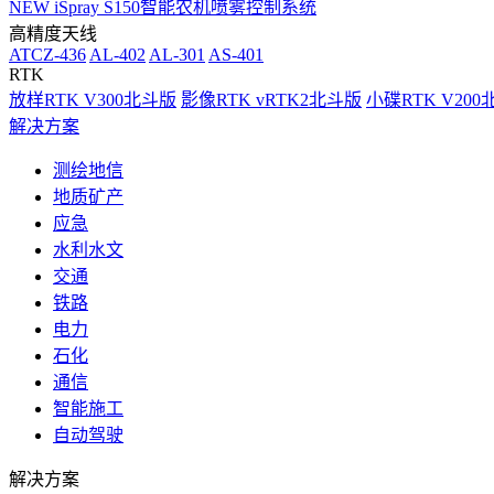
NEW
iSpray S150智能农机喷雾控制系统
高精度天线
ATCZ-436
AL-402
AL-301
AS-401
RTK
放样RTK V300北斗版
影像RTK vRTK2北斗版
小碟RTK V20
解决方案
测绘地信
地质矿产
应急
水利水文
交通
铁路
电力
石化
通信
智能施工
自动驾驶
解决方案