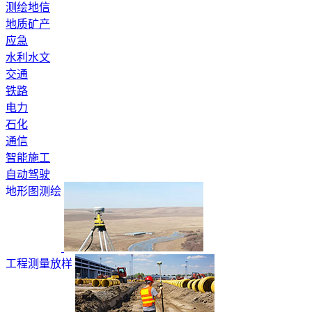
测绘地信
地质矿产
应急
水利水文
交通
铁路
电力
石化
通信
智能施工
自动驾驶
地形图测绘
工程测量放样