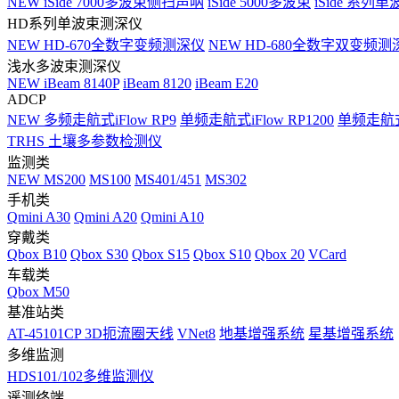
NEW
iSide 7000多波束侧扫声呐
iSide 5000多波束
iSide 系列单
HD系列单波束测深仪
NEW
HD-670全数字变频测深仪
NEW
HD-680全数字双变频测
浅水多波束测深仪
NEW
iBeam 8140P
iBeam 8120
iBeam E20
ADCP
NEW
多频走航式iFlow RP9
单频走航式iFlow RP1200
单频走航式i
TRHS 土壤多参数检测仪
监测类
NEW
MS200
MS100
MS401/451
MS302
手机类
Qmini A30
Qmini A20
Qmini A10
穿戴类
Qbox B10
Qbox S30
Qbox S15
Qbox S10
Qbox 20
VCard
车载类
Qbox M50
基准站类
AT-45101CP 3D扼流圈天线
VNet8
地基增强系统
星基增强系统
多维监测
HDS101/102多维监测仪
遥测终端