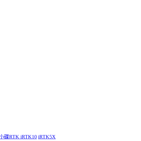
小碟RTK iRTK10
iRTK5X