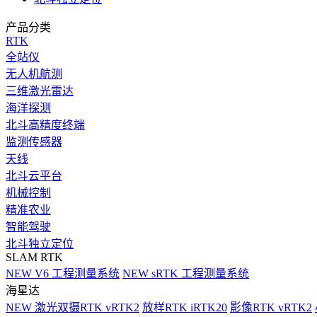
产品分类
RTK
全站仪
无人机航测
三维激光雷达
海洋探测
北斗高精度终端
监测传感器
天线
北斗云平台
机械控制
精准农业
智能驾驶
北斗独立定位
SLAM RTK
NEW
V6 工程测量系统
NEW
sRTK 工程测量系统
海星达
NEW
激光双摄RTK vRTK2
放样RTK iRTK20
影像RTK vRTK2