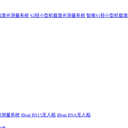
载激光测量系统
S2轻小型机载激光测量系统
智喙S1轻小型机载
波束测量系统
iBoat BS15无人船
iBoat BSA无人船