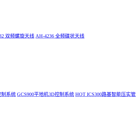
232 双频螺旋天线
AH-4236 全频碟状天线
控制系统
GCS900平地机3D控制系统
HOT
ICS300路基智能压实