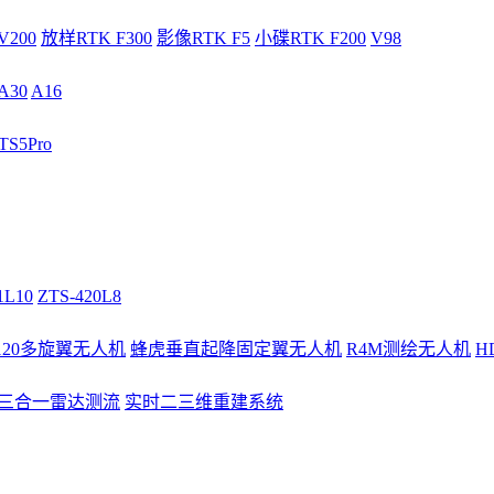
V200
放样RTK F300
影像RTK F5
小碟RTK F200
V98
A30
A16
S5Pro
1L10
ZTS-420L8
/120多旋翼无人机
蜂虎垂直起降固定翼无人机
R4M测绘无人机
H
3三合一雷达测流
实时二三维重建系统