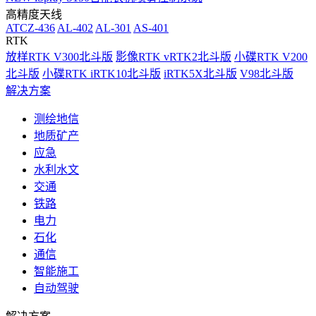
高精度天线
ATCZ-436
AL-402
AL-301
AS-401
RTK
放样RTK V300北斗版
影像RTK vRTK2北斗版
小碟RTK V200
北斗版
小碟RTK iRTK10北斗版
iRTK5X北斗版
V98北斗版
解决方案
测绘地信
地质矿产
应急
水利水文
交通
铁路
电力
石化
通信
智能施工
自动驾驶