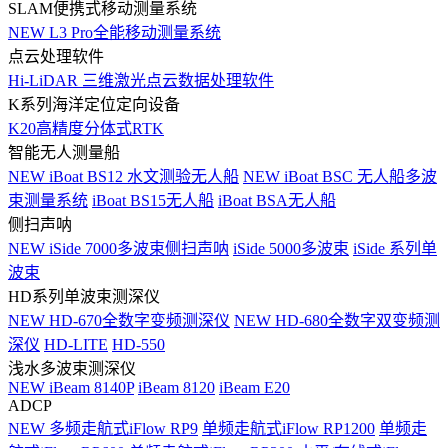
SLAM便携式移动测量系统
NEW
L3 Pro全能移动测量系统
点云处理软件
Hi-LiDAR 三维激光点云数据处理软件
K系列海洋定位定向设备
K20高精度分体式RTK
智能无人测量船
NEW
iBoat BS12 水文测验无人船
NEW
iBoat BSC 无人船多波
束测量系统
iBoat BS15无人船
iBoat BSA无人船
侧扫声呐
NEW
iSide 7000多波束侧扫声呐
iSide 5000多波束
iSide 系列单
波束
HD系列单波束测深仪
NEW
HD-670全数字变频测深仪
NEW
HD-680全数字双变频测
深仪
HD-LITE
HD-550
浅水多波束测深仪
NEW
iBeam 8140P
iBeam 8120
iBeam E20
ADCP
NEW
多频走航式iFlow RP9
单频走航式iFlow RP1200
单频走