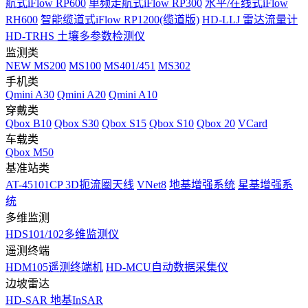
航式iFlow RP600
单频走航式iFlow RP300
水平/在线式iFlow
RH600
智能缆道式iFlow RP1200(缆道版)
HD-LLJ 雷达流量计
HD-TRHS 土壤多参数检测仪
监测类
NEW
MS200
MS100
MS401/451
MS302
手机类
Qmini A30
Qmini A20
Qmini A10
穿戴类
Qbox B10
Qbox S30
Qbox S15
Qbox S10
Qbox 20
VCard
车载类
Qbox M50
基准站类
AT-45101CP 3D扼流圈天线
VNet8
地基增强系统
星基增强系
统
多维监测
HDS101/102多维监测仪
遥测终端
HDM105遥测终端机
HD-MCU自动数据采集仪
边坡雷达
HD-SAR 地基InSAR