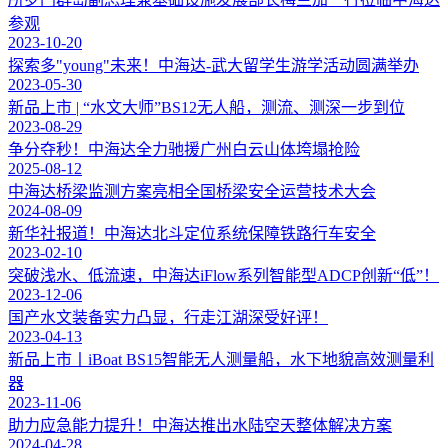
参观
2023-10-20
探索多"young"未来！中海达-武大留学生游学活动圆满举办
2023-05-30
新品上市 | “水文大师”BS12无人船，测流、测深一步到位
2023-08-29
争分夺秒！中海达全力驰援广州白云山体垮塌抢险
2025-08-12
中海达桥梁监测方案亮相全国桥梁安全运营技术大会
2024-08-09
新华社报道！中海达北斗定位系统保障铁路行车安全
2023-02-10
突破浅水、低流速，中海达iFlow系列智能型ADCP创新“低”！
2023-12-06
国产水文装备实力凸显，行走江湖深受好评！
2023-04-13
新品上市丨iBoat BS15智能无人测量船，水下地貌高效测量利
器
2023-11-06
助力应急能力提升！中海达推出水陆空天整体解决方案
2024-04-28