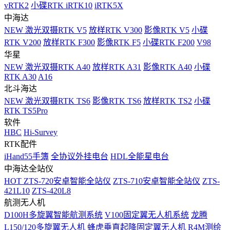
vRTK2
小碟RTK iRTK10
iRTK5X
中海达
NEW
激光双摄RTK V5
放样RTK V300
影像RTK V5
小碟
RTK V200
放样RTK F300
影像RTK F5
小碟RTK F200
V98
华星
NEW
激光双摄RTK A40
放样RTK A31
影像RTK A40
小碟
RTK A30
A16
北斗海达
NEW
激光双摄RTK TS6
影像RTK TS6
放样RTK TS2
小碟
RTK TS5Pro
软件
HBC
Hi-Survey
RTK配件
iHand55手簿
全协议外挂电台
HDL全能星电台
中海达全站仪
HOT
ZTS-720安卓智能全站仪
ZTS-710安卓智能全站仪
ZTS-
421L10
ZTS-420L8
航测无人机
D100H多旋翼智能航测系统
V100固定翼无人机系统
龙腾
L150/120多旋翼无人机
蜂虎垂直起降固定翼无人机
R4M测绘