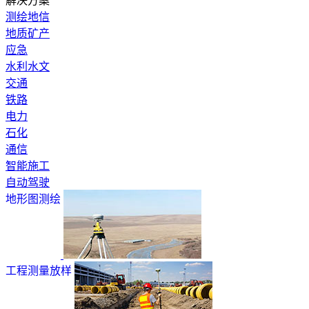
解决方案
测绘地信
地质矿产
应急
水利水文
交通
铁路
电力
石化
通信
智能施工
自动驾驶
地形图测绘
工程测量放样