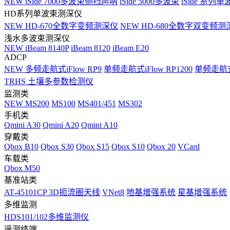
NEW
iSide 7000多波束侧扫声呐
iSide 5000多波束
iSide 系列单
HD系列单波束测深仪
NEW
HD-670全数字变频测深仪
NEW
HD-680全数字双变频测
浅水多波束测深仪
NEW
iBeam 8140P
iBeam 8120
iBeam E20
ADCP
NEW
多频走航式iFlow RP9
单频走航式iFlow RP1200
单频走航式i
TRHS 土壤多参数检测仪
监测类
NEW
MS200
MS100
MS401/451
MS302
手机类
Qmini A30
Qmini A20
Qmini A10
穿戴类
Qbox B10
Qbox S30
Qbox S15
Qbox S10
Qbox 20
VCard
车载类
Qbox M50
基准站类
AT-45101CP 3D扼流圈天线
VNet8
地基增强系统
星基增强系统
多维监测
HDS101/102多维监测仪
遥测终端