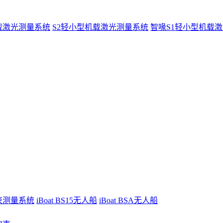
载激光测量系统
S2轻小型机载激光测量系统
智喙S1轻小型机载
波束测量系统
iBoat BS15无人船
iBoat BSA无人船