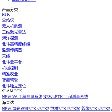
产品分类
RTK
全站仪
无人机航测
三维激光雷达
海洋探测
北斗高精度终端
监测传感器
天线
北斗云平台
机械控制
精准农业
智能驾驶
北斗独立定位
SLAM RTK
NEW
V6 工程测量系统
NEW
sRTK 工程测量系统
海星达
NEW
激光双摄RTK vRTK2
放样RTK iRTK20
影像RTK vRTK2