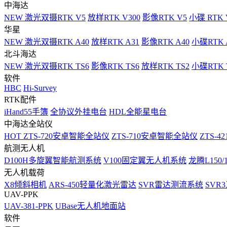
中海达
NEW
激光双摄RTK V5
放样RTK V300
影像RTK V5
小碟 RTK 
华星
NEW
激光双摄RTK A40
放样RTK A31
影像RTK A40
小碟RTK 
北斗海达
NEW
激光双摄RTK TS6
影像RTK TS6
放样RTK TS2
小碟RTK T
软件
HBC
Hi-Survey
RTK配件
iHand55手簿
全协议外挂电台
HDL全能星电台
中海达全站仪
HOT
ZTS-720安卓智能全站仪
ZTS-710安卓智能全站仪
ZTS-42
航测无人机
D100H多旋翼智能航测系统
V100固定翼无人机系统
龙腾L150
无人机载荷
X8倾斜相机
ARS-450轻量化激光雷达
SVR雷达测流系统
SVR
UAV-PPK
UAV-381-PPK
UBase无人机地面站
软件