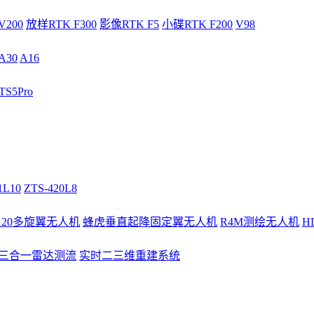
V200
放样RTK F300
影像RTK F5
小碟RTK F200
V98
A30
A16
S5Pro
1L10
ZTS-420L8
/120多旋翼无人机
蜂虎垂直起降固定翼无人机
R4M测绘无人机
H
3三合一雷达测流
实时二三维重建系统