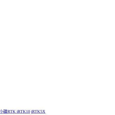
小碟RTK iRTK10
iRTK5X