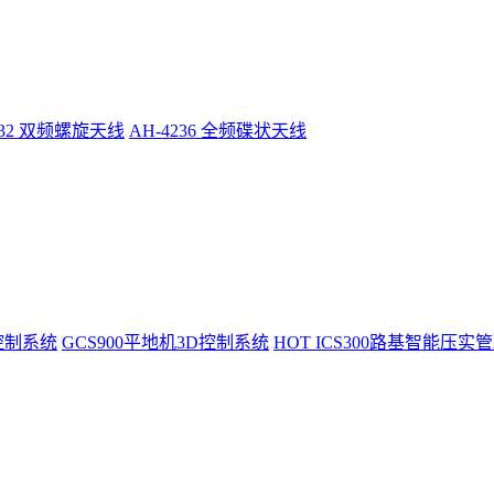
232 双频螺旋天线
AH-4236 全频碟状天线
控制系统
GCS900平地机3D控制系统
HOT
ICS300路基智能压实