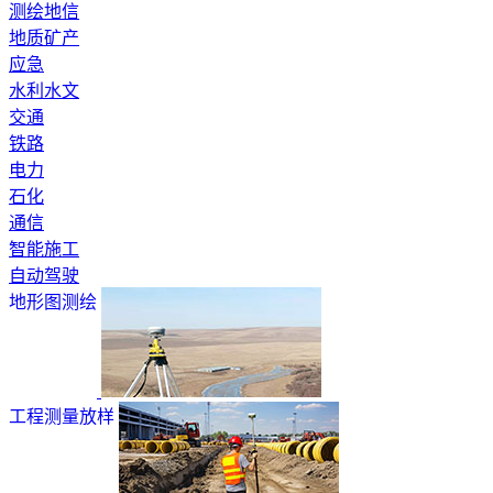
测绘地信
地质矿产
应急
水利水文
交通
铁路
电力
石化
通信
智能施工
自动驾驶
地形图测绘
工程测量放样