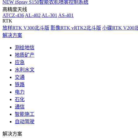
NEW
iSpray S150智能农机喷雾控制系统
高精度天线
ATCZ-436
AL-402
AL-301
AS-401
RTK
放样RTK V300北斗版
影像RTK vRTK2北斗版
小碟RTK V20
解决方案
测绘地信
地质矿产
应急
水利水文
交通
铁路
电力
石化
通信
智能施工
自动驾驶
解决方案