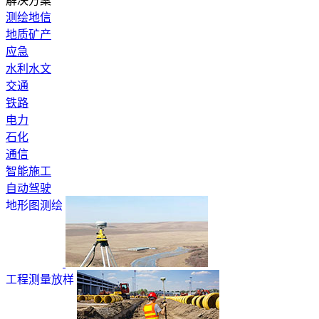
解决方案
测绘地信
地质矿产
应急
水利水文
交通
铁路
电力
石化
通信
智能施工
自动驾驶
地形图测绘
工程测量放样