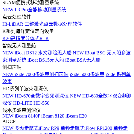
SLAM便携式移动测量系统
NEW
L3 Pro全能移动测量系统
点云处理软件
Hi-LiDAR 三维激光点云数据处理软件
K系列海洋定位定向设备
K20高精度分体式RTK
智能无人测量船
NEW
iBoat BS12 水文测验无人船
NEW
iBoat BSC 无人船多波
束测量系统
iBoat BS15无人船
iBoat BSA无人船
侧扫声呐
NEW
iSide 7000多波束侧扫声呐
iSide 5000多波束
iSide 系列单
波束
HD系列单波束测深仪
NEW
HD-670全数字变频测深仪
NEW
HD-680全数字双变频测
深仪
HD-LITE
HD-550
浅水多波束测深仪
NEW
iBeam 8140P
iBeam 8120
iBeam E20
ADCP
NEW
多频走航式iFlow RP9
单频走航式iFlow RP1200
单频走