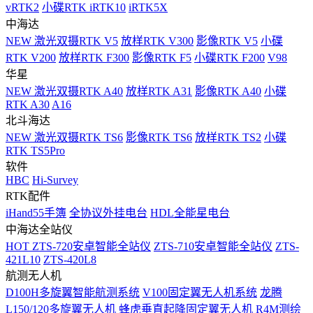
vRTK2
小碟RTK iRTK10
iRTK5X
中海达
NEW
激光双摄RTK V5
放样RTK V300
影像RTK V5
小碟
RTK V200
放样RTK F300
影像RTK F5
小碟RTK F200
V98
华星
NEW
激光双摄RTK A40
放样RTK A31
影像RTK A40
小碟
RTK A30
A16
北斗海达
NEW
激光双摄RTK TS6
影像RTK TS6
放样RTK TS2
小碟
RTK TS5Pro
软件
HBC
Hi-Survey
RTK配件
iHand55手簿
全协议外挂电台
HDL全能星电台
中海达全站仪
HOT
ZTS-720安卓智能全站仪
ZTS-710安卓智能全站仪
ZTS-
421L10
ZTS-420L8
航测无人机
D100H多旋翼智能航测系统
V100固定翼无人机系统
龙腾
L150/120多旋翼无人机
蜂虎垂直起降固定翼无人机
R4M测绘