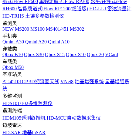
航式iFlow RP600
单频走航式iFlow RP300
水平/在线式iFlow
RH600
智能缆道式iFlow RP1200(缆道版)
HD-LLJ 雷达流量计
HD-TRHS 土壤多参数检测仪
监测类
NEW
MS200
MS100
MS401/451
MS302
手机类
Qmini A30
Qmini A20
Qmini A10
穿戴类
Qbox B10
Qbox S30
Qbox S15
Qbox S10
Qbox 20
VCard
车载类
Qbox M50
基准站类
AT-45101CP 3D扼流圈天线
VNet8
地基增强系统
星基增强系
统
多维监测
HDS101/102多维监测仪
遥测终端
HDM105遥测终端机
HD-MCU自动数据采集仪
边坡雷达
HD-SAR 地基InSAR