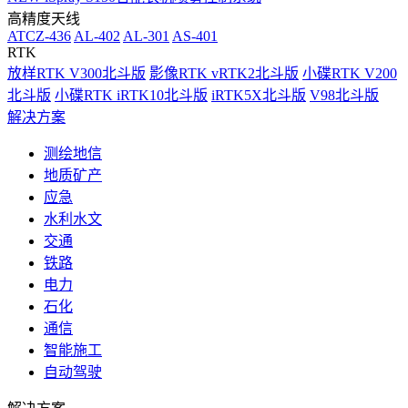
高精度天线
ATCZ-436
AL-402
AL-301
AS-401
RTK
放样RTK V300北斗版
影像RTK vRTK2北斗版
小碟RTK V200
北斗版
小碟RTK iRTK10北斗版
iRTK5X北斗版
V98北斗版
解决方案
测绘地信
地质矿产
应急
水利水文
交通
铁路
电力
石化
通信
智能施工
自动驾驶