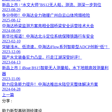
新品上市 | “水文大师”BS12无人船，测流、测深一步到位
2023-08-29
争分夺秒！中海达全力驰援广州白云山体垮塌抢险
2025-08-12
中海达桥梁监测方案亮相全国桥梁安全运营技术大会
2024-08-09
新华社报道！中海达北斗定位系统保障铁路行车安全
2023-02-10
突破浅水、低流速，中海达iFlow系列智能型ADCP创新“低”！
2023-12-06
国产水文装备实力凸显，行走江湖深受好评！
2023-04-13
新品上市丨iBoat BS15智能无人测量船，水下地貌高效测量利
器
2023-11-06
助力应急能力提升！中海达推出水陆空天整体解决方案
2024-04-28
上一篇
分享 :
助力新型基础测绘建设