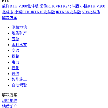
RTK
放样RTK V300北斗版
影像RTK vRTK2北斗版
小碟RTK V200
北斗版
小碟RTK iRTK10北斗版
iRTK5X北斗版
V98北斗版
解决方案
测绘地信
地质矿产
应急
水利水文
交通
铁路
电力
石化
通信
智能施工
自动驾驶
解决方案
测绘地信
地质矿产