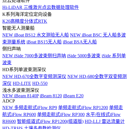
点云处理软件
Hi-LiDAR 三维激光点云数据处理软件
K系列海洋定位定向设备
K20高精度分体式RTK
智能无人测量船
NEW
iBoat BS12 水文测验无人船
NEW
iBoat BSC 无人船多波
束测量系统
iBoat BS15无人船
iBoat BSA无人船
侧扫声呐
NEW
iSide 7000多波束侧扫声呐
iSide 5000多波束
iSide 系列单
波束
HD系列单波束测深仪
NEW
HD-670全数字变频测深仪
NEW
HD-680全数字双变频测
深仪
HD-LITE
HD-550
浅水多波束测深仪
NEW
iBeam 8140P
iBeam 8120
iBeam E20
ADCP
NEW
多频走航式iFlow RP9
单频走航式iFlow RP1200
单频走
航式iFlow RP600
单频走航式iFlow RP300
水平/在线式iFlow
RH600
智能缆道式iFlow RP1200(缆道版)
HD-LLJ 雷达流量计
HD-TRHS 土壤多参数检测仪