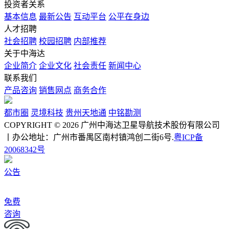
投资者关系
基本信息
最新公告
互动平台
公平在身边
人才招聘
社会招聘
校园招聘
内部推荐
关于中海达
企业简介
企业文化
社会责任
新闻中心
联系我们
产品咨询
销售网点
商务合作
都市圈
灵境科技
贵州天地通
中铭勘测
COPYRIGHT © 2026 广州中海达卫星导航技术股份有限公司
丨办公地址：广州市番禺区南村镇鸿创二街6号.
粤ICP备
20068342号
公告
免费
咨询