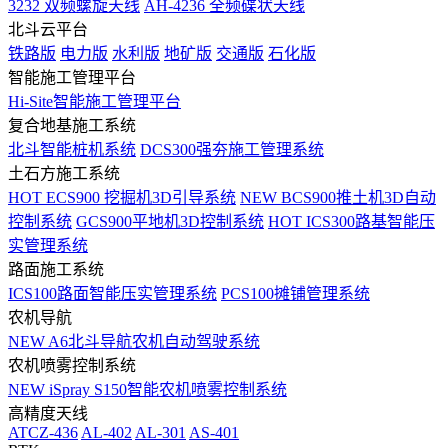
3232 双频螺旋天线
AH-4236 全频碟状天线
北斗云平台
铁路版
电力版
水利版
地矿版
交通版
石化版
智能施工管理平台
Hi-Site智能施工管理平台
复合地基施工系统
北斗智能桩机系统
DCS300强夯施工管理系统
土石方施工系统
HOT
ECS900 挖掘机3D引导系统
NEW
BCS900推土机3D自动
控制系统
GCS900平地机3D控制系统
HOT
ICS300路基智能压
实管理系统
路面施工系统
ICS100路面智能压实管理系统
PCS100摊铺管理系统
农机导航
NEW
A6北斗导航农机自动驾驶系统
农机喷雾控制系统
NEW
iSpray S150智能农机喷雾控制系统
高精度天线
ATCZ-436
AL-402
AL-301
AS-401