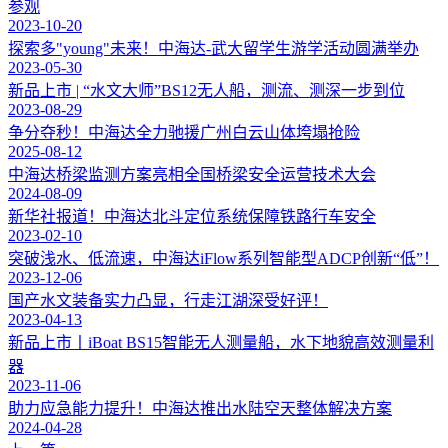
参观
2023-10-20
探索多"young"未来！中海达-武大留学生游学活动圆满举办
2023-05-30
新品上市 | “水文大师”BS12无人船，测流、测深一步到位
2023-08-29
争分夺秒！中海达全力驰援广州白云山体垮塌抢险
2025-08-12
中海达桥梁监测方案亮相全国桥梁安全运营技术大会
2024-08-09
新华社报道！中海达北斗定位系统保障铁路行车安全
2023-02-10
突破浅水、低流速，中海达iFlow系列智能型ADCP创新“低”！
2023-12-06
国产水文装备实力凸显，行走江湖深受好评！
2023-04-13
新品上市丨iBoat BS15智能无人测量船，水下地貌高效测量利
器
2023-11-06
助力应急能力提升！中海达推出水陆空天整体解决方案
2024-04-28