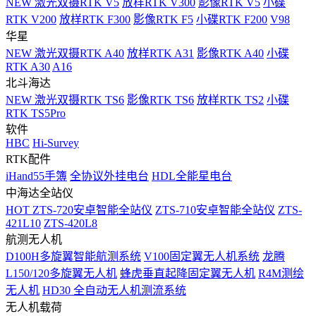
NEW
激光双摄RTK V5
放样RTK V300
影像RTK V5
小碟
RTK V200
放样RTK F300
影像RTK F5
小碟RTK F200
V98
华星
NEW
激光双摄RTK A40
放样RTK A31
影像RTK A40
小碟
RTK A30
A16
北斗海达
NEW
激光双摄RTK TS6
影像RTK TS6
放样RTK TS2
小碟
RTK TS5Pro
软件
HBC
Hi-Survey
RTK配件
iHand55手簿
全协议外挂电台
HDL全能星电台
中海达全站仪
HOT
ZTS-720安卓智能全站仪
ZTS-710安卓智能全站仪
ZTS-
421L10
ZTS-420L8
航测无人机
D100H多旋翼智能航测系统
V100固定翼无人机系统
龙腾
L150/120多旋翼无人机
蜂虎垂直起降固定翼无人机
R4M测绘
无人机
HD30 全自动无人机测流系统
无人机载荷