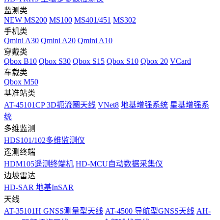
监测类
NEW
MS200
MS100
MS401/451
MS302
手机类
Qmini A30
Qmini A20
Qmini A10
穿戴类
Qbox B10
Qbox S30
Qbox S15
Qbox S10
Qbox 20
VCard
车载类
Qbox M50
基准站类
AT-45101CP 3D扼流圈天线
VNet8
地基增强系统
星基增强系
统
多维监测
HDS101/102多维监测仪
遥测终端
HDM105遥测终端机
HD-MCU自动数据采集仪
边坡雷达
HD-SAR 地基InSAR
天线
AT-35101H GNSS测量型天线
AT-4500 导航型GNSS天线
AH-