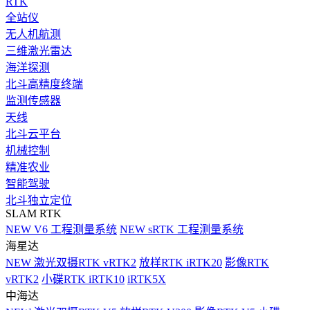
RTK
全站仪
无人机航测
三维激光雷达
海洋探测
北斗高精度终端
监测传感器
天线
北斗云平台
机械控制
精准农业
智能驾驶
北斗独立定位
SLAM RTK
NEW
V6 工程测量系统
NEW
sRTK 工程测量系统
海星达
NEW
激光双摄RTK vRTK2
放样RTK iRTK20
影像RTK
vRTK2
小碟RTK iRTK10
iRTK5X
中海达