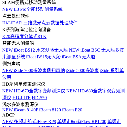
SLAM便携式移动测量系统
NEW
L3 Pro全能移动测量系统
点云处理软件
Hi-LiDAR 三维激光点云数据处理软件
K系列海洋定位定向设备
K20高精度分体式RTK
智能无人测量船
NEW
iBoat BS12 水文测验无人船
NEW
iBoat BSC 无人船多波
束测量系统
iBoat BS15无人船
iBoat BSA无人船
侧扫声呐
NEW
iSide 7000多波束侧扫声呐
iSide 5000多波束
iSide 系列单
波束
HD系列单波束测深仪
NEW
HD-670全数字变频测深仪
NEW
HD-680全数字双变频测
深仪
HD-LITE
HD-550
浅水多波束测深仪
NEW
iBeam 8140P
iBeam 8120
iBeam E20
ADCP
NEW
多频走航式iFlow RP9
单频走航式iFlow RP1200
单频走