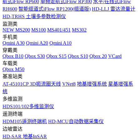
航式iFlow RP600
单频走航式iFlow RP300
水平/在线式iFlow
RH600
智能缆道式iFlow RP1200(缆道版)
HD-LLJ 雷达流量计
HD-TRHS 土壤多参数检测仪
监测类
NEW
MS200
MS100
MS401/451
MS302
手机类
Qmini A30
Qmini A20
Qmini A10
穿戴类
Qbox B10
Qbox S30
Qbox S15
Qbox S10
Qbox 20
VCard
车载类
Qbox M50
基准站类
AT-45101CP 3D扼流圈天线
VNet8
地基增强系统
星基增强系
统
多维监测
HDS101/102多维监测仪
遥测终端
HDM105遥测终端机
HD-MCU自动数据采集仪
边坡雷达
HD-SAR 地基InSAR