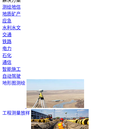
解决方案
测绘地信
地质矿产
应急
水利水文
交通
铁路
电力
石化
通信
智能施工
自动驾驶
地形图测绘
工程测量放样