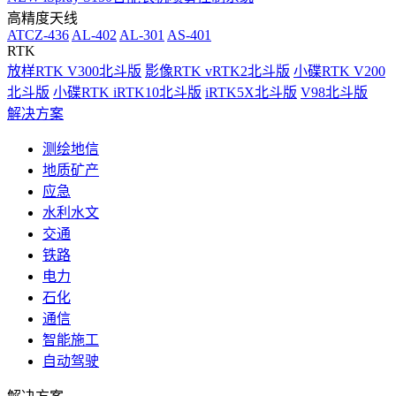
高精度天线
ATCZ-436
AL-402
AL-301
AS-401
RTK
放样RTK V300北斗版
影像RTK vRTK2北斗版
小碟RTK V200
北斗版
小碟RTK iRTK10北斗版
iRTK5X北斗版
V98北斗版
解决方案
测绘地信
地质矿产
应急
水利水文
交通
铁路
电力
石化
通信
智能施工
自动驾驶