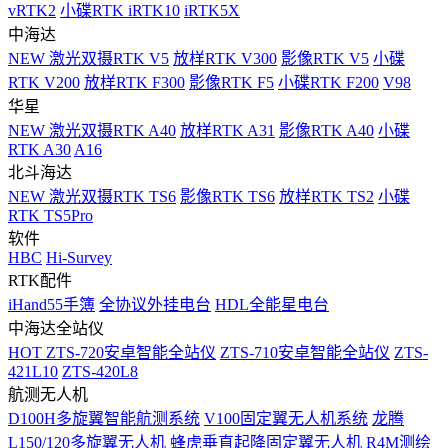
vRTK2
小碟RTK iRTK10
iRTK5X
中海达
NEW
激光双摄RTK V5
放样RTK V300
影像RTK V5
小碟
RTK V200
放样RTK F300
影像RTK F5
小碟RTK F200
V98
华星
NEW
激光双摄RTK A40
放样RTK A31
影像RTK A40
小碟
RTK A30
A16
北斗海达
NEW
激光双摄RTK TS6
影像RTK TS6
放样RTK TS2
小碟
RTK TS5Pro
软件
HBC
Hi-Survey
RTK配件
iHand55手簿
全协议外挂电台
HDL全能星电台
中海达全站仪
HOT
ZTS-720安卓智能全站仪
ZTS-710安卓智能全站仪
ZTS-
421L10
ZTS-420L8
航测无人机
D100H多旋翼智能航测系统
V100固定翼无人机系统
龙腾
L150/120多旋翼无人机
蜂虎垂直起降固定翼无人机
R4M测绘