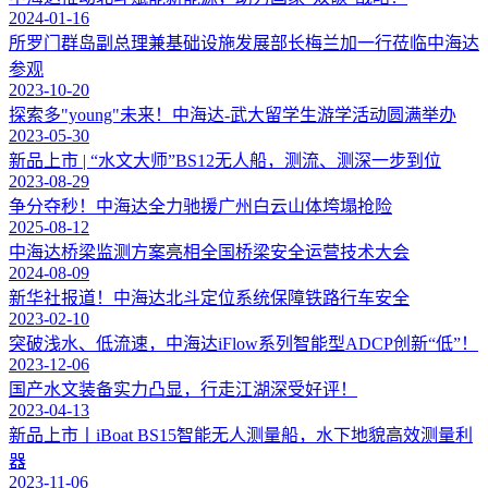
2024-01-16
所罗门群岛副总理兼基础设施发展部长梅兰加一行莅临中海达
参观
2023-10-20
探索多"young"未来！中海达-武大留学生游学活动圆满举办
2023-05-30
新品上市 | “水文大师”BS12无人船，测流、测深一步到位
2023-08-29
争分夺秒！中海达全力驰援广州白云山体垮塌抢险
2025-08-12
中海达桥梁监测方案亮相全国桥梁安全运营技术大会
2024-08-09
新华社报道！中海达北斗定位系统保障铁路行车安全
2023-02-10
突破浅水、低流速，中海达iFlow系列智能型ADCP创新“低”！
2023-12-06
国产水文装备实力凸显，行走江湖深受好评！
2023-04-13
新品上市丨iBoat BS15智能无人测量船，水下地貌高效测量利
器
2023-11-06