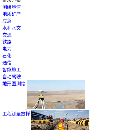
解决方案
测绘地信
地质矿产
应急
水利水文
交通
铁路
电力
石化
通信
智能施工
自动驾驶
地形图测绘
工程测量放样