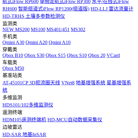
航式iFlow RP600
单频走航式iFlow RP300
水平/在线式iFlow
RH600
智能缆道式iFlow RP1200(缆道版)
HD-LLJ 雷达流量计
HD-TRHS 土壤多参数检测仪
监测类
NEW
MS200
MS100
MS401/451
MS302
手机类
Qmini A30
Qmini A20
Qmini A10
穿戴类
Qbox B10
Qbox S30
Qbox S15
Qbox S10
Qbox 20
VCard
车载类
Qbox M50
基准站类
AT-45101CP 3D扼流圈天线
VNet8
地基增强系统
星基增强系
统
多维监测
HDS101/102多维监测仪
遥测终端
HDM105遥测终端机
HD-MCU自动数据采集仪
边坡雷达
HD-SAR 地基InSAR