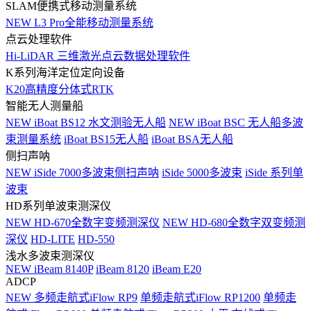
SLAM便携式移动测量系统
NEW
L3 Pro全能移动测量系统
点云处理软件
Hi-LiDAR 三维激光点云数据处理软件
K系列海洋定位定向设备
K20高精度分体式RTK
智能无人测量船
NEW
iBoat BS12 水文测验无人船
NEW
iBoat BSC 无人船多波
束测量系统
iBoat BS15无人船
iBoat BSA无人船
侧扫声呐
NEW
iSide 7000多波束侧扫声呐
iSide 5000多波束
iSide 系列单
波束
HD系列单波束测深仪
NEW
HD-670全数字变频测深仪
NEW
HD-680全数字双变频测
深仪
HD-LITE
HD-550
浅水多波束测深仪
NEW
iBeam 8140P
iBeam 8120
iBeam E20
ADCP
NEW
多频走航式iFlow RP9
单频走航式iFlow RP1200
单频走