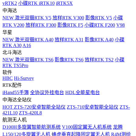
vRTK2
小碟RTK iRTK10
iRTK5X
中海达
NEW
激光双摄RTK V5
放样RTK V300
影像RTK V5
小碟
RTK V200
放样RTK F300
影像RTK F5
小碟RTK F200
V98
华星
NEW
激光双摄RTK A40
放样RTK A31
影像RTK A40
小碟
RTK A30
A16
北斗海达
NEW
激光双摄RTK TS6
影像RTK TS6
放样RTK TS2
小碟
RTK TS5Pro
软件
HBC
Hi-Survey
RTK配件
iHand55手簿
全协议外挂电台
HDL全能星电台
中海达全站仪
HOT
ZTS-720安卓智能全站仪
ZTS-710安卓智能全站仪
ZTS-
421L10
ZTS-420L8
航测无人机
D100H多旋翼智能航测系统
V100固定翼无人机系统
龙腾
L150/120多旋翼无人机
蜂虎垂直起降固定翼无人机
R4M测绘