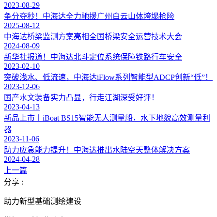
2023-08-29
争分夺秒！中海达全力驰援广州白云山体垮塌抢险
2025-08-12
中海达桥梁监测方案亮相全国桥梁安全运营技术大会
2024-08-09
新华社报道！中海达北斗定位系统保障铁路行车安全
2023-02-10
突破浅水、低流速，中海达iFlow系列智能型ADCP创新“低”！
2023-12-06
国产水文装备实力凸显，行走江湖深受好评！
2023-04-13
新品上市丨iBoat BS15智能无人测量船，水下地貌高效测量利
器
2023-11-06
助力应急能力提升！中海达推出水陆空天整体解决方案
2024-04-28
上一篇
分享 :
助力新型基础测绘建设