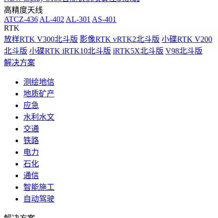
高精度天线
ATCZ-436
AL-402
AL-301
AS-401
RTK
放样RTK V300北斗版
影像RTK vRTK2北斗版
小碟RTK V200
北斗版
小碟RTK iRTK10北斗版
iRTK5X北斗版
V98北斗版
解决方案
测绘地信
地质矿产
应急
水利水文
交通
铁路
电力
石化
通信
智能施工
自动驾驶