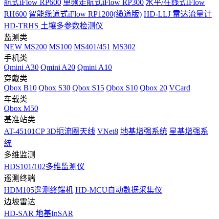
航式iFlow RP600
单频走航式iFlow RP300
水平/在线式iFlow
RH600
智能缆道式iFlow RP1200(缆道版)
HD-LLJ 雷达流量计
HD-TRHS 土壤多参数检测仪
监测类
NEW
MS200
MS100
MS401/451
MS302
手机类
Qmini A30
Qmini A20
Qmini A10
穿戴类
Qbox B10
Qbox S30
Qbox S15
Qbox S10
Qbox 20
VCard
车载类
Qbox M50
基准站类
AT-45101CP 3D扼流圈天线
VNet8
地基增强系统
星基增强系
统
多维监测
HDS101/102多维监测仪
遥测终端
HDM105遥测终端机
HD-MCU自动数据采集仪
边坡雷达
HD-SAR 地基InSAR