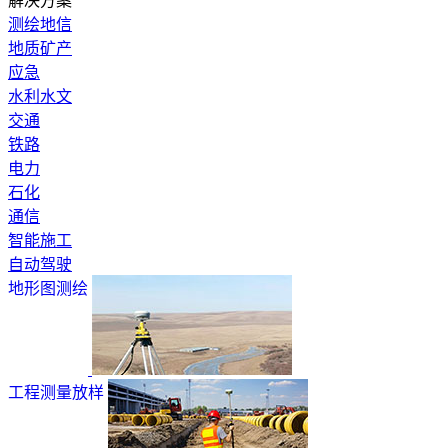
解决方案
测绘地信
地质矿产
应急
水利水文
交通
铁路
电力
石化
通信
智能施工
自动驾驶
地形图测绘
工程测量放样