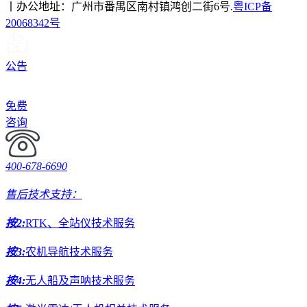
丨办公地址：广州市番禺区南村镇鸿创二街6号.
粤ICP备
20068342号
公告
免费
咨询
400-678-6690
售后技术支持：
按2:
RTK、全站仪技术服务
按3:
农机导航技术服务
按4:
无人船及声呐技术服务