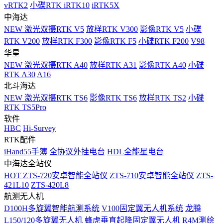
vRTK2
小碟RTK iRTK10
iRTK5X
中海达
NEW
激光双摄RTK V5
放样RTK V300
影像RTK V5
小碟
RTK V200
放样RTK F300
影像RTK F5
小碟RTK F200
V98
华星
NEW
激光双摄RTK A40
放样RTK A31
影像RTK A40
小碟
RTK A30
A16
北斗海达
NEW
激光双摄RTK TS6
影像RTK TS6
放样RTK TS2
小碟
RTK TS5Pro
软件
HBC
Hi-Survey
RTK配件
iHand55手簿
全协议外挂电台
HDL全能星电台
中海达全站仪
HOT
ZTS-720安卓智能全站仪
ZTS-710安卓智能全站仪
ZTS-
421L10
ZTS-420L8
航测无人机
D100H多旋翼智能航测系统
V100固定翼无人机系统
龙腾
L150/120多旋翼无人机
蜂虎垂直起降固定翼无人机
R4M测绘