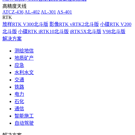
高精度天线
ATCZ-436
AL-402
AL-301
AS-401
RTK
放样RTK V300北斗版
影像RTK vRTK2北斗版
小碟RTK V200
北斗版
小碟RTK iRTK10北斗版
iRTK5X北斗版
V98北斗版
解决方案
测绘地信
地质矿产
应急
水利水文
交通
铁路
电力
石化
通信
智能施工
自动驾驶