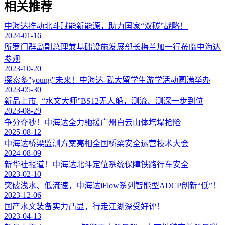
相关推荐
中海达推动北斗赋能新能源，助力国家“双碳”战略！
2024-01-16
所罗门群岛副总理兼基础设施发展部长梅兰加一行莅临中海达
参观
2023-10-20
探索多"young"未来！中海达-武大留学生游学活动圆满举办
2023-05-30
新品上市 | “水文大师”BS12无人船，测流、测深一步到位
2023-08-29
争分夺秒！中海达全力驰援广州白云山体垮塌抢险
2025-08-12
中海达桥梁监测方案亮相全国桥梁安全运营技术大会
2024-08-09
新华社报道！中海达北斗定位系统保障铁路行车安全
2023-02-10
突破浅水、低流速，中海达iFlow系列智能型ADCP创新“低”！
2023-12-06
国产水文装备实力凸显，行走江湖深受好评！
2023-04-13