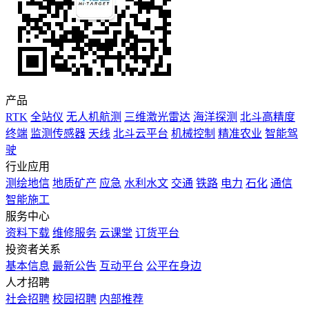
产品
RTK
全站仪
无人机航测
三维激光雷达
海洋探测
北斗高精度
终端
监测传感器
天线
北斗云平台
机械控制
精准农业
智能驾
驶
行业应用
测绘地信
地质矿产
应急
水利水文
交通
铁路
电力
石化
通信
智能施工
服务中心
资料下载
维修服务
云课堂
订货平台
投资者关系
基本信息
最新公告
互动平台
公平在身边
人才招聘
社会招聘
校园招聘
内部推荐