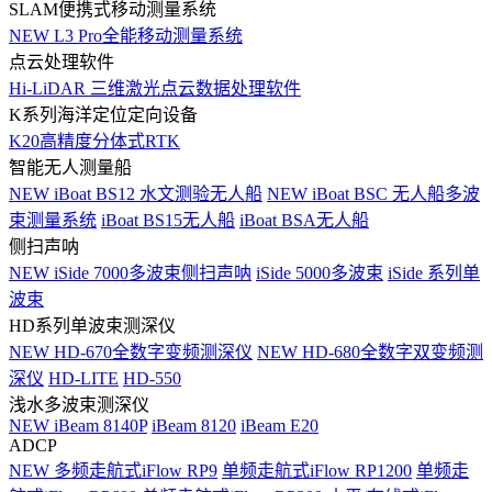
SLAM便携式移动测量系统
NEW
L3 Pro全能移动测量系统
点云处理软件
Hi-LiDAR 三维激光点云数据处理软件
K系列海洋定位定向设备
K20高精度分体式RTK
智能无人测量船
NEW
iBoat BS12 水文测验无人船
NEW
iBoat BSC 无人船多波
束测量系统
iBoat BS15无人船
iBoat BSA无人船
侧扫声呐
NEW
iSide 7000多波束侧扫声呐
iSide 5000多波束
iSide 系列单
波束
HD系列单波束测深仪
NEW
HD-670全数字变频测深仪
NEW
HD-680全数字双变频测
深仪
HD-LITE
HD-550
浅水多波束测深仪
NEW
iBeam 8140P
iBeam 8120
iBeam E20
ADCP
NEW
多频走航式iFlow RP9
单频走航式iFlow RP1200
单频走