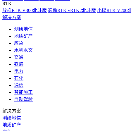
RTK
放样RTK V300北斗版
影像RTK vRTK2北斗版
小碟RTK V20
解决方案
测绘地信
地质矿产
应急
水利水文
交通
铁路
电力
石化
通信
智能施工
自动驾驶
解决方案
测绘地信
地质矿产