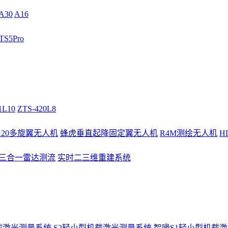
A30
A16
S5Pro
1L10
ZTS-420L8
/120多旋翼无人机
蜂虎垂直起降固定翼无人机
R4M测绘无人机
H
3三合一雷达测流
实时二三维重建系统
载激光测量系统
S2轻小型机载激光测量系统
智喙S1轻小型机载