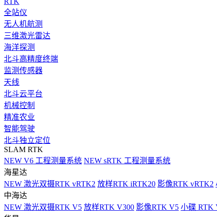
RTK
全站仪
无人机航测
三维激光雷达
海洋探测
北斗高精度终端
监测传感器
天线
北斗云平台
机械控制
精准农业
智能驾驶
北斗独立定位
SLAM RTK
NEW
V6 工程测量系统
NEW
sRTK 工程测量系统
海星达
NEW
激光双摄RTK vRTK2
放样RTK iRTK20
影像RTK vRTK2
中海达
NEW
激光双摄RTK V5
放样RTK V300
影像RTK V5
小碟 RTK 