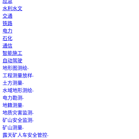
应急
水利水文
交通
铁路
电力
石化
通信
智能施工
自动驾驶
地形图测绘
工程测量放样
土方测量
水域地形测绘
电力勘测
地籍测量
地质灾害监测
矿山安全监测
矿山测量
露天矿人车安全管控