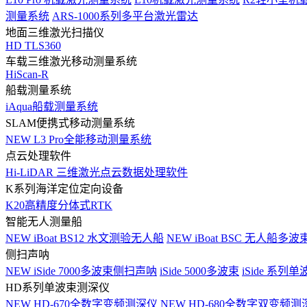
测量系统
ARS-1000系列多平台激光雷达
地面三维激光扫描仪
HD TLS360
车载三维激光移动测量系统
HiScan-R
船载测量系统
iAqua船载测量系统
SLAM便携式移动测量系统
NEW
L3 Pro全能移动测量系统
点云处理软件
Hi-LiDAR 三维激光点云数据处理软件
K系列海洋定位定向设备
K20高精度分体式RTK
智能无人测量船
NEW
iBoat BS12 水文测验无人船
NEW
iBoat BSC 无人船多
侧扫声呐
NEW
iSide 7000多波束侧扫声呐
iSide 5000多波束
iSide 系列单
HD系列单波束测深仪
NEW
HD-670全数字变频测深仪
NEW
HD-680全数字双变频测