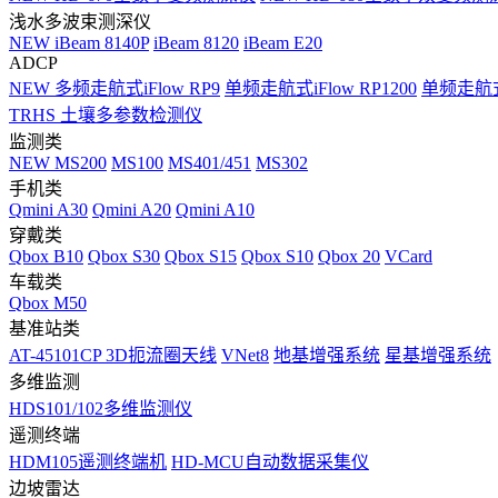
浅水多波束测深仪
NEW
iBeam 8140P
iBeam 8120
iBeam E20
ADCP
NEW
多频走航式iFlow RP9
单频走航式iFlow RP1200
单频走航式i
TRHS 土壤多参数检测仪
监测类
NEW
MS200
MS100
MS401/451
MS302
手机类
Qmini A30
Qmini A20
Qmini A10
穿戴类
Qbox B10
Qbox S30
Qbox S15
Qbox S10
Qbox 20
VCard
车载类
Qbox M50
基准站类
AT-45101CP 3D扼流圈天线
VNet8
地基增强系统
星基增强系统
多维监测
HDS101/102多维监测仪
遥测终端
HDM105遥测终端机
HD-MCU自动数据采集仪
边坡雷达