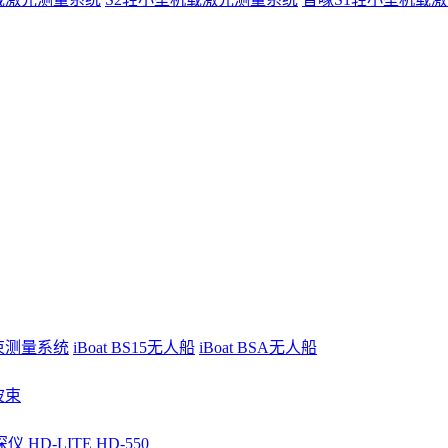
波束测量系统
iBoat BS15无人船
iBoat BSA无人船
波束
深仪
HD-LITE
HD-550