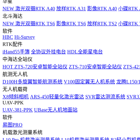
华星
NEW
激光双摄RTK A40
放样RTK A31
影像RTK A40
小碟RTK 
北斗海达
NEW
激光双摄RTK TS6
影像RTK TS6
放样RTK TS2
小碟RTK T
软件
HBC
Hi-Survey
RTK配件
iHand55手簿
全协议外挂电台
HDL全能星电台
中海达全站仪
HOT
ZTS-720安卓智能全站仪
ZTS-710安卓智能全站仪
ZTS-42
航测无人机
D100H多旋翼智能航测系统
V100固定翼无人机系统
龙腾L150
无人机载荷
X8倾斜相机
ARS-450轻量化激光雷达
SVR雷达测流系统
SVR
UAV-PPK
UAV-381-PPK
UBase无人机地面站
软件
易图PRO
机载激光测量系统
L10 Pro 机载激光测量系统
L10机载激光测量系统
R2轻小型机