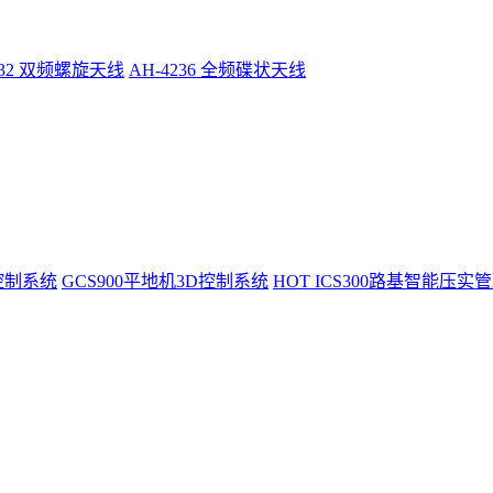
232 双频螺旋天线
AH-4236 全频碟状天线
控制系统
GCS900平地机3D控制系统
HOT
ICS300路基智能压实