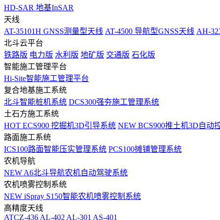
HD-SAR 地基InSAR
天线
AT-35101H GNSS测量型天线
AT-4500 导航型GNSS天线
AH-3
北斗云平台
铁路版
电力版
水利版
地矿版
交通版
石化版
智能施工管理平台
Hi-Site智能施工管理平台
复合地基施工系统
北斗智能桩机系统
DCS300强夯施工管理系统
土石方施工系统
HOT
ECS900 挖掘机3D引导系统
NEW
BCS900推土机3D自动
路面施工系统
ICS100路面智能压实管理系统
PCS100摊铺管理系统
农机导航
NEW
A6北斗导航农机自动驾驶系统
农机喷雾控制系统
NEW
iSpray S150智能农机喷雾控制系统
高精度天线
ATCZ-436
AL-402
AL-301
AS-401