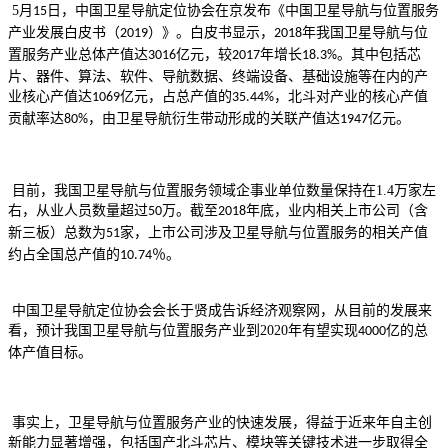
5
月
日，中国卫星导航定位协会在京发布《中国卫星导航与位置服务
15
产业发展白皮书（
）》。白皮书显示，
年我国卫星导航与位
2019
2018
置服务产业总体产值达
亿元，较
年增长
。其中包括芯
3016
2017
18.3%
片、器件、算法、软件、导航数据、终端设备、基础设施等在内的产
业核心产值达
亿元，占总产值的
，北斗对产业的核心产值
1069
35.44%
贡献率达
，由卫星导航衍生带动形成的关联产值达
亿元。
80%
1947
目前，我国卫星导航与位置服务领域企事业单位数量保持在
1.4
万家左
右，从业人员数量超过
万。截至
年底，业内相关上市公司（含
50
2018
新三板）总数为
家，上市公司涉及卫星导航与位置服务的相关产值
51
约占全国总产值的
％。
10.74
中国卫星导航定位协会会长于贤成告诉经济观察网，从目前的发展来
看，预计我国卫星导航与位置服务产业到
2020
年有望实现
亿的总
4000
体产值目标。
事实上，卫星导航与位置服务产业的快速发展，得益于近来年自主创
新能力显著增强，包括国产北斗芯片、模块等关键技术进一步取得全