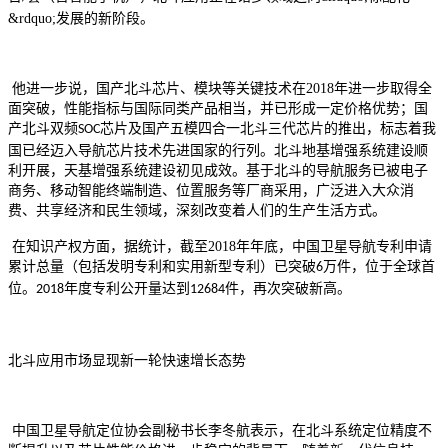
&rdquo;发展的新阶段。
他进一步说，国产北斗芯片、模块等关键技术在
2018
年进一步取得全
面突破，性能指标与国际同类产品相当，并已形成一定价格优势；国
产北斗双频
芯片及国产五模四合一北斗三代芯片的推出，标志着我
SOC
国已经迈入导航芯片技术先进国家的行列。北斗地基增强系统建设顺
利开展，天基增强系统建设初见成效。基于北斗的导航服务已被电子
商务、移动智能终端制造、位置服务等厂商采用，广泛进入大众消
费、共享经济和民生领域，深刻改变着人们的生产生活方式。
在知识产权方面，据统计，截至
2018
年年底，中国卫星导航专利申请
累计总量（包括发明专利和实用新型专利）已突破
万件，位于全球首
6
位。
年度专利公开量达到
件，再次突破新高。
2018
12684
北斗应用市场显现新一轮快速增长态势
中国卫星导航定位协会副秘书长李冬航表示，在北斗系统定位精度不