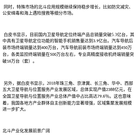
同时，特殊市场的北斗应用规模继续保持稳步增长，比如防灾减灾、
公安缉毒和海上遇险搜救等细分市场。
白皮书显示，目前国内卫星导航定位终端产品总销量突破
5.3
亿台，其
中具有卫星导航定位功能的智能手机销售量达到
亿台。汽车导航后
3.9
装市场终端销量达到
万台，汽车导航前装市场终端销量达到
万
400
450
台，各类监控终端销量在
万台左右，专业高精度接收机终端销量突
500
破
万台（套）。
16
另外，据白皮书显示，
2018
年珠三角、京津冀、长三角、华中、西部
五大卫星导航与位置服务产业发展区域，总体实现产值
亿元，在
2388
全国卫星导航与位置服务产业总体产值中占比高达
％。这也意味
79.6
着，我国各地方产业群体自主创新能力显著增强，区域集聚发展规模
进一步扩大。
北斗产业化发展前景广阔