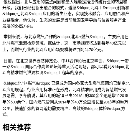
他也提出，北斗应用的焦点问题和最大难题是推进传统行业的转型和
升级。我们已经创新出融合的模式，遵循
&ldquo;北斗＋&rdquo;创新和
&ldquo;
北斗&rdquo;应用的新生业态，实现技术融合、应用融合和产
+_
业链融合。他认为，生态的发展是当前我国卫星导航与位置服务产业
发展的必然方向。
举例来说，与北京燃气合作的
&ldquo;北斗
燃气&rdquo;，主要应用在
+
北斗燃气泄漏检测领域，据估计，这一市场规模将达到每年
亿元以
40
上，而燃气行业的北斗应用市场规模将达到每年
亿元。
70
目前，在北京世界园艺博览会、中非合作论坛北京峰会、
&ldquo;一带
一路&rdquo;国际合作高峰论坛等重大活动现场，都可以看到&ldquo;北
斗高精准燃气泄漏检测&rdquo;工程车的身影。
&ldquo;北斗
燃气&rdquo; 已经成为国内各家大型燃气集团均已制定北
+
斗应用规程，行业应用标准正在形成，北斗精准应用成为智慧燃气发
展刚需。李冬航说，其应用的城镇已由
年的
余个迅速增至
2016
300
2018
年的
余个，国内燃气管网从
年的
万公里增长至
年的
万
600
2014
40
2018
80
公里，快速扩张的管网迫切需要精准、高效的&ldquo;体检&rdquo;方
式。
相关推荐