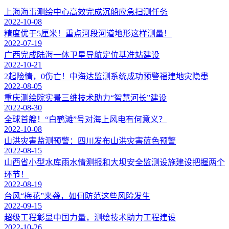
上海海事测绘中心高效完成沉船应急扫测任务
2022-10-08
精度优于5厘米！重点河段河道地形这样测量！
2022-07-19
广西完成陆海一体卫星导航定位基准站建设
2022-10-21
2起险情，0伤亡！中海达监测系统成功预警福建地灾隐患
2022-08-05
重庆测绘院实景三维技术助力“智慧河长”建设
2022-08-30
全球首艘！“白鹤滩”号对海上风电有何意义？
2022-10-08
山洪灾害监测预警：四川发布山洪灾害蓝色预警
2022-08-15
山西省小型水库雨水情测报和大坝安全监测设施建设把握两个
环节！
2022-08-19
台风“梅花”来袭，如何防范这些风险发生
2022-09-15
超级工程彰显中国力量，测绘技术助力工程建设
2022-10-26