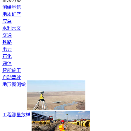
解决方案
测绘地信
地质矿产
应急
水利水文
交通
铁路
电力
石化
通信
智能施工
自动驾驶
地形图测绘
工程测量放样