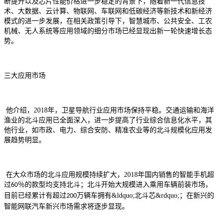
断提升以及芯片性能价格进一步稳定的背景下，随着新一代信息技
术、大数据、云计算、物联网、车联网和低碳经济等新技术和新经济
模式的进一步发展，在相关政策引导下，智慧城市、公共安全、工农
机械、无人系统等应用领域的细分市场已经显现出新一轮快速增长态
势。
三大应用市场
他介绍，
2018
年，卫星导航行业应用市场保持平稳。交通运输和海洋
渔业的北斗应用已全面深入，进一步提高了行业综合信息化水平，其
他行业，如市政、电力、综合安防、精准农业等的北斗规模化应用发
展趋势明显。
在大众市场的北斗应用规模持续扩大，
2018
年国内销售的智能手机超
过
％的款型均支持北斗；北斗开始大规模进入乘用车辆前装市场，
60
目前已经累计有超过
万辆车拥有&ldquo;北斗芯&rdquo;；在新兴的
200
智能网联汽车新兴市场需求将逐步显现。