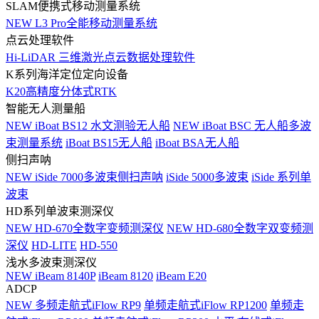
SLAM便携式移动测量系统
NEW
L3 Pro全能移动测量系统
点云处理软件
Hi-LiDAR 三维激光点云数据处理软件
K系列海洋定位定向设备
K20高精度分体式RTK
智能无人测量船
NEW
iBoat BS12 水文测验无人船
NEW
iBoat BSC 无人船多波
束测量系统
iBoat BS15无人船
iBoat BSA无人船
侧扫声呐
NEW
iSide 7000多波束侧扫声呐
iSide 5000多波束
iSide 系列单
波束
HD系列单波束测深仪
NEW
HD-670全数字变频测深仪
NEW
HD-680全数字双变频测
深仪
HD-LITE
HD-550
浅水多波束测深仪
NEW
iBeam 8140P
iBeam 8120
iBeam E20
ADCP
NEW
多频走航式iFlow RP9
单频走航式iFlow RP1200
单频走