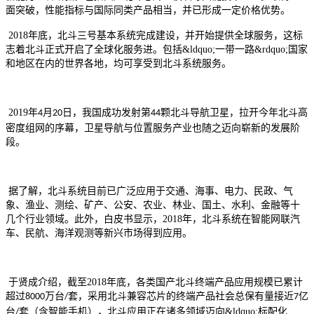
面突破，性能指标与国际同类产品相当，并已形成一定价格优势。
2018
年底，北斗三号基本系统完成建设，并开始提供全球服务，这标
志着北斗正式开启了全球化服务进。包括&ldquo;一带一路&rdquo;国家
和地区在内的世界各地，均可享受到北斗系统服务。
2019
年
月
日，我国成功发射第
颗北斗导航卫星，拉开今年北斗高
4
20
44
密度组网的序幕，卫星导航与位置服务产业也随之迈向崭新的发展阶
段。
据了解，北斗系统目前已广泛应用于交通、海事、电力、民政、气
象、渔业、测绘、矿产、公安、农业、林业、国土、水利、金融等十
几个行业领域。此外，白皮书显示，
2018
年，北斗系统在智能网联汽
车、民航、海洋观测等新兴市场得到应用。
于贤成介绍，截至
2018
年底，各类国产北斗终端产品应用规模已累计
超过
万台
套，采用北斗兼容芯片的终端产品社会总保有量接近
亿
8000
/
7
台
套（含智能手机），北斗应用正在诸多领域迈向&ldquo;标配化
/