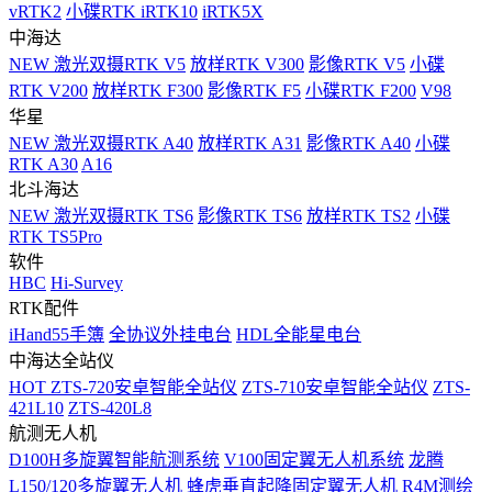
vRTK2
小碟RTK iRTK10
iRTK5X
中海达
NEW
激光双摄RTK V5
放样RTK V300
影像RTK V5
小碟
RTK V200
放样RTK F300
影像RTK F5
小碟RTK F200
V98
华星
NEW
激光双摄RTK A40
放样RTK A31
影像RTK A40
小碟
RTK A30
A16
北斗海达
NEW
激光双摄RTK TS6
影像RTK TS6
放样RTK TS2
小碟
RTK TS5Pro
软件
HBC
Hi-Survey
RTK配件
iHand55手簿
全协议外挂电台
HDL全能星电台
中海达全站仪
HOT
ZTS-720安卓智能全站仪
ZTS-710安卓智能全站仪
ZTS-
421L10
ZTS-420L8
航测无人机
D100H多旋翼智能航测系统
V100固定翼无人机系统
龙腾
L150/120多旋翼无人机
蜂虎垂直起降固定翼无人机
R4M测绘