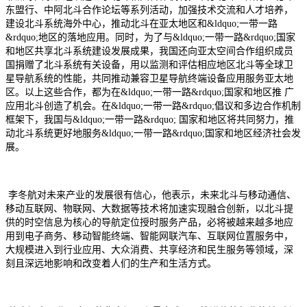
东盟行、中阿北斗合作论坛等系列活动，加强技术交流和人才培养，
建设北斗系统海外中心，推动北斗在亚太地区和
&ldquo;一带一路
&rdquo;地区的落地应用。同时，为了与&ldquo;一带一路&rdquo;国家
和地区共享北斗系统建设发展成果，我国还向亚太空间合作组织成员
国捐赠了北斗系统有关设备，用以监测和评估相应地区北斗等全球卫
星导航系统的性能，共同推动兼容卫星导航终端设备应用服务亚太地
区。以上这些合作，都为在&ldquo;一带一路&rdquo;国家和地区推 广
应用北斗创造了机会。在&ldquo;一带一路&rdquo;倡议和多边合作机制
框架下，我国与&ldquo;一带一路&rdquo; 国家和地区将共同努力，推
动北斗系统更好地服务&ldquo;一带一路&rdquo;国家和地区经济社会发
展。
李冬航对未来产业的发展很有信心，他表示，未来北斗与移动通信、
移动互联网、物联网、大数据等技术将加速实现融合创新，以北斗提
供的时空信息为核心的导航定位授时服务产品，必将被越来越多地应
用到电子商务、移动智能终端、智能网联汽车、互联网位置服务中，
大规模进入到行业应用、大众消费、共享经济和民生服务等领域，深
刻且深远地影响和改变着人们的生产和生活方式。