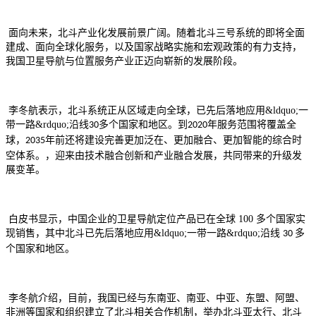
面向未来，北斗产业化发展前景广阔。随着北斗三号系统的即将全面
建成、面向全球化服务，以及国家战略实施和宏观政策的有力支持，
我国卫星导航与位置服务产业正迈向崭新的发展阶段。
李冬航表示，北斗系统正从区域走向全球，已先后落地应用
&ldquo;一
带一路&rdquo;沿线
多个国家和地区。到
年服务范围将覆盖全
30
2020
球，
年前还将建设完善更加泛在、更加融合、更加智能的综合时
2035
空体系。，迎来由技术融合创新和产业融合发展，共同带来的升级发
展变革。
白皮书显示，中国企业的卫星导航定位产品已在全球
100
多个国家实
现销售，其中北斗已先后落地应用&ldquo;一带一路&rdquo;沿线
多
30
个国家和地区。
李冬航介绍，目前，我国已经与东南亚、南亚、中亚、东盟、阿盟、
非洲等国家和组织建立了北斗相关合作机制，举办北斗亚太行、北斗