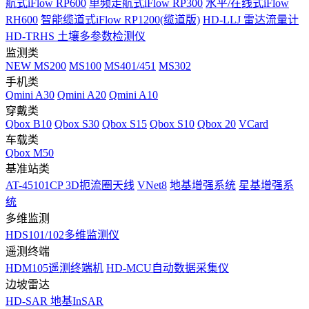
航式iFlow RP600
单频走航式iFlow RP300
水平/在线式iFlow
RH600
智能缆道式iFlow RP1200(缆道版)
HD-LLJ 雷达流量计
HD-TRHS 土壤多参数检测仪
监测类
NEW
MS200
MS100
MS401/451
MS302
手机类
Qmini A30
Qmini A20
Qmini A10
穿戴类
Qbox B10
Qbox S30
Qbox S15
Qbox S10
Qbox 20
VCard
车载类
Qbox M50
基准站类
AT-45101CP 3D扼流圈天线
VNet8
地基增强系统
星基增强系
统
多维监测
HDS101/102多维监测仪
遥测终端
HDM105遥测终端机
HD-MCU自动数据采集仪
边坡雷达
HD-SAR 地基InSAR