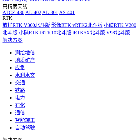
高精度天线
ATCZ-436
AL-402
AL-301
AS-401
RTK
放样RTK V300北斗版
影像RTK vRTK2北斗版
小碟RTK V200
北斗版
小碟RTK iRTK10北斗版
iRTK5X北斗版
V98北斗版
解决方案
测绘地信
地质矿产
应急
水利水文
交通
铁路
电力
石化
通信
智能施工
自动驾驶