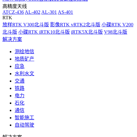
高精度天线
ATCZ-436
AL-402
AL-301
AS-401
RTK
放样RTK V300北斗版
影像RTK vRTK2北斗版
小碟RTK V200
北斗版
小碟RTK iRTK10北斗版
iRTK5X北斗版
V98北斗版
解决方案
测绘地信
地质矿产
应急
水利水文
交通
铁路
电力
石化
通信
智能施工
自动驾驶