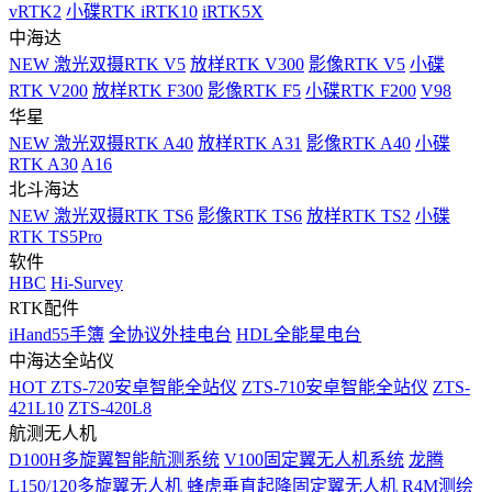
vRTK2
小碟RTK iRTK10
iRTK5X
中海达
NEW
激光双摄RTK V5
放样RTK V300
影像RTK V5
小碟
RTK V200
放样RTK F300
影像RTK F5
小碟RTK F200
V98
华星
NEW
激光双摄RTK A40
放样RTK A31
影像RTK A40
小碟
RTK A30
A16
北斗海达
NEW
激光双摄RTK TS6
影像RTK TS6
放样RTK TS2
小碟
RTK TS5Pro
软件
HBC
Hi-Survey
RTK配件
iHand55手簿
全协议外挂电台
HDL全能星电台
中海达全站仪
HOT
ZTS-720安卓智能全站仪
ZTS-710安卓智能全站仪
ZTS-
421L10
ZTS-420L8
航测无人机
D100H多旋翼智能航测系统
V100固定翼无人机系统
龙腾
L150/120多旋翼无人机
蜂虎垂直起降固定翼无人机
R4M测绘