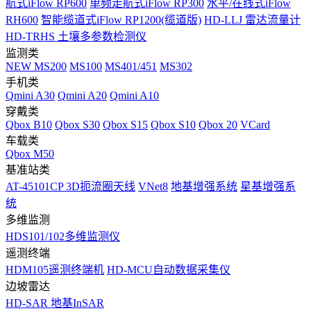
航式iFlow RP600
单频走航式iFlow RP300
水平/在线式iFlow
RH600
智能缆道式iFlow RP1200(缆道版)
HD-LLJ 雷达流量计
HD-TRHS 土壤多参数检测仪
监测类
NEW
MS200
MS100
MS401/451
MS302
手机类
Qmini A30
Qmini A20
Qmini A10
穿戴类
Qbox B10
Qbox S30
Qbox S15
Qbox S10
Qbox 20
VCard
车载类
Qbox M50
基准站类
AT-45101CP 3D扼流圈天线
VNet8
地基增强系统
星基增强系
统
多维监测
HDS101/102多维监测仪
遥测终端
HDM105遥测终端机
HD-MCU自动数据采集仪
边坡雷达
HD-SAR 地基InSAR