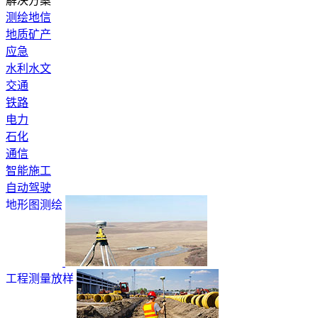
解决方案
测绘地信
地质矿产
应急
水利水文
交通
铁路
电力
石化
通信
智能施工
自动驾驶
地形图测绘
工程测量放样