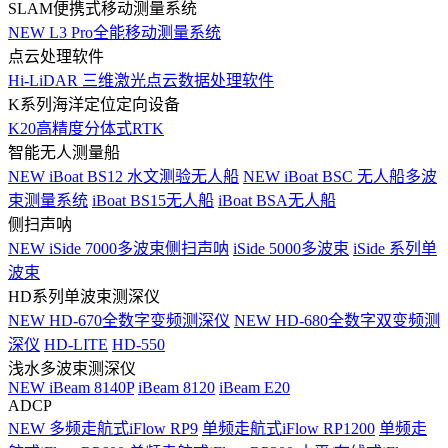
SLAM便携式移动测量系统
NEW
L3 Pro全能移动测量系统
点云处理软件
Hi-LiDAR 三维激光点云数据处理软件
K系列海洋定位定向设备
K20高精度分体式RTK
智能无人测量船
NEW
iBoat BS12 水文测验无人船
NEW
iBoat BSC 无人船多波
束测量系统
iBoat BS15无人船
iBoat BSA无人船
侧扫声呐
NEW
iSide 7000多波束侧扫声呐
iSide 5000多波束
iSide 系列单
波束
HD系列单波束测深仪
NEW
HD-670全数字变频测深仪
NEW
HD-680全数字双变频测
深仪
HD-LITE
HD-550
浅水多波束测深仪
NEW
iBeam 8140P
iBeam 8120
iBeam E20
ADCP
NEW
多频走航式iFlow RP9
单频走航式iFlow RP1200
单频走