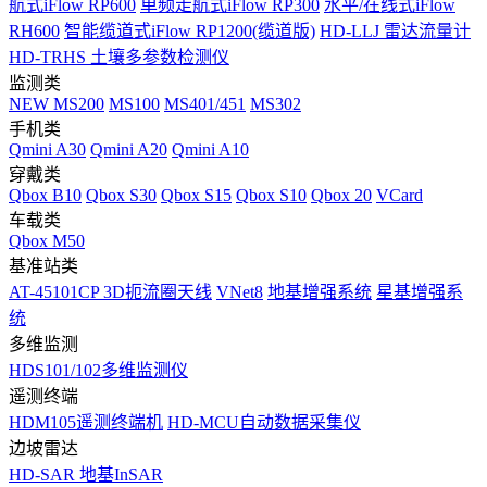
航式iFlow RP600
单频走航式iFlow RP300
水平/在线式iFlow
RH600
智能缆道式iFlow RP1200(缆道版)
HD-LLJ 雷达流量计
HD-TRHS 土壤多参数检测仪
监测类
NEW
MS200
MS100
MS401/451
MS302
手机类
Qmini A30
Qmini A20
Qmini A10
穿戴类
Qbox B10
Qbox S30
Qbox S15
Qbox S10
Qbox 20
VCard
车载类
Qbox M50
基准站类
AT-45101CP 3D扼流圈天线
VNet8
地基增强系统
星基增强系
统
多维监测
HDS101/102多维监测仪
遥测终端
HDM105遥测终端机
HD-MCU自动数据采集仪
边坡雷达
HD-SAR 地基InSAR