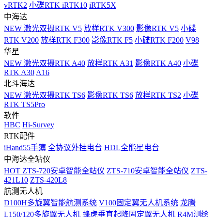
vRTK2
小碟RTK iRTK10
iRTK5X
中海达
NEW
激光双摄RTK V5
放样RTK V300
影像RTK V5
小碟
RTK V200
放样RTK F300
影像RTK F5
小碟RTK F200
V98
华星
NEW
激光双摄RTK A40
放样RTK A31
影像RTK A40
小碟
RTK A30
A16
北斗海达
NEW
激光双摄RTK TS6
影像RTK TS6
放样RTK TS2
小碟
RTK TS5Pro
软件
HBC
Hi-Survey
RTK配件
iHand55手簿
全协议外挂电台
HDL全能星电台
中海达全站仪
HOT
ZTS-720安卓智能全站仪
ZTS-710安卓智能全站仪
ZTS-
421L10
ZTS-420L8
航测无人机
D100H多旋翼智能航测系统
V100固定翼无人机系统
龙腾
L150/120多旋翼无人机
蜂虎垂直起降固定翼无人机
R4M测绘