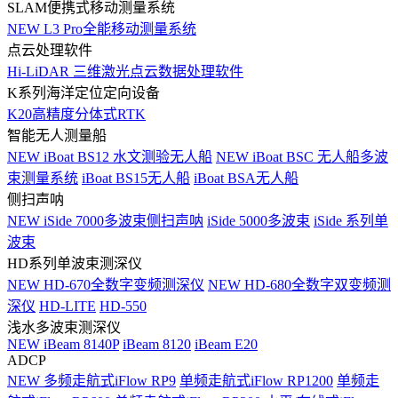
SLAM便携式移动测量系统
NEW
L3 Pro全能移动测量系统
点云处理软件
Hi-LiDAR 三维激光点云数据处理软件
K系列海洋定位定向设备
K20高精度分体式RTK
智能无人测量船
NEW
iBoat BS12 水文测验无人船
NEW
iBoat BSC 无人船多波
束测量系统
iBoat BS15无人船
iBoat BSA无人船
侧扫声呐
NEW
iSide 7000多波束侧扫声呐
iSide 5000多波束
iSide 系列单
波束
HD系列单波束测深仪
NEW
HD-670全数字变频测深仪
NEW
HD-680全数字双变频测
深仪
HD-LITE
HD-550
浅水多波束测深仪
NEW
iBeam 8140P
iBeam 8120
iBeam E20
ADCP
NEW
多频走航式iFlow RP9
单频走航式iFlow RP1200
单频走