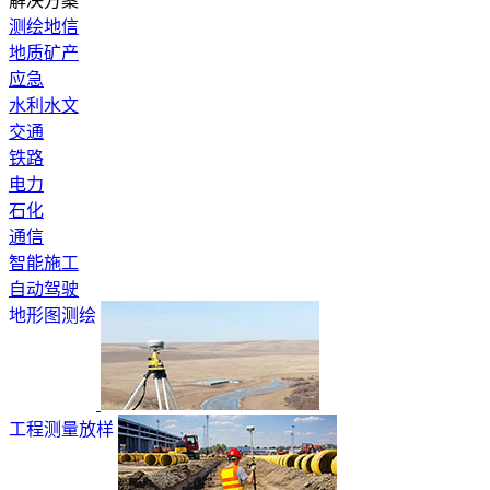
解决方案
测绘地信
地质矿产
应急
水利水文
交通
铁路
电力
石化
通信
智能施工
自动驾驶
地形图测绘
工程测量放样