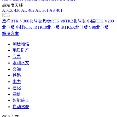
高精度天线
ATCZ-436
AL-402
AL-301
AS-401
RTK
放样RTK V300北斗版
影像RTK vRTK2北斗版
小碟RTK V200
北斗版
小碟RTK iRTK10北斗版
iRTK5X北斗版
V98北斗版
解决方案
测绘地信
地质矿产
应急
水利水文
交通
铁路
电力
石化
通信
智能施工
自动驾驶