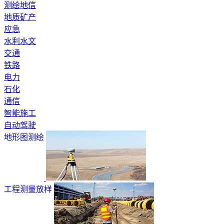
测绘地信
地质矿产
应急
水利水文
交通
铁路
电力
石化
通信
智能施工
自动驾驶
地形图测绘
工程测量放样