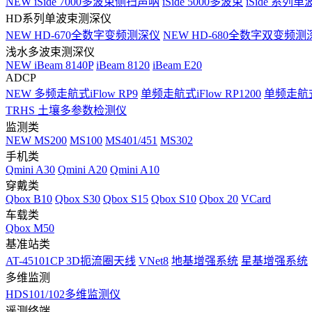
NEW
iSide 7000多波束侧扫声呐
iSide 5000多波束
iSide 系列单
HD系列单波束测深仪
NEW
HD-670全数字变频测深仪
NEW
HD-680全数字双变频测
浅水多波束测深仪
NEW
iBeam 8140P
iBeam 8120
iBeam E20
ADCP
NEW
多频走航式iFlow RP9
单频走航式iFlow RP1200
单频走航式i
TRHS 土壤多参数检测仪
监测类
NEW
MS200
MS100
MS401/451
MS302
手机类
Qmini A30
Qmini A20
Qmini A10
穿戴类
Qbox B10
Qbox S30
Qbox S15
Qbox S10
Qbox 20
VCard
车载类
Qbox M50
基准站类
AT-45101CP 3D扼流圈天线
VNet8
地基增强系统
星基增强系统
多维监测
HDS101/102多维监测仪
遥测终端