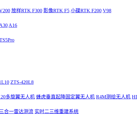
V200
放样RTK F300
影像RTK F5
小碟RTK F200
V98
A30
A16
S5Pro
1L10
ZTS-420L8
/120多旋翼无人机
蜂虎垂直起降固定翼无人机
R4M测绘无人机
H
3三合一雷达测流
实时二三维重建系统