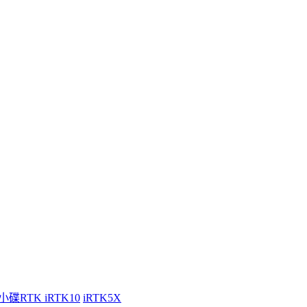
小碟RTK iRTK10
iRTK5X