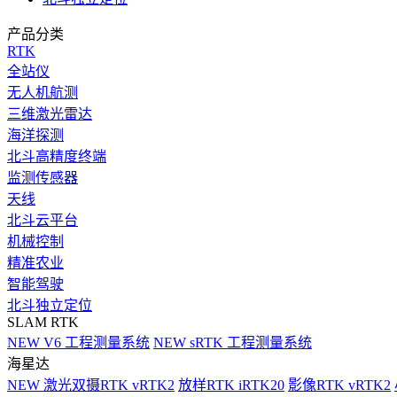
产品分类
RTK
全站仪
无人机航测
三维激光雷达
海洋探测
北斗高精度终端
监测传感器
天线
北斗云平台
机械控制
精准农业
智能驾驶
北斗独立定位
SLAM RTK
NEW
V6 工程测量系统
NEW
sRTK 工程测量系统
海星达
NEW
激光双摄RTK vRTK2
放样RTK iRTK20
影像RTK vRTK2