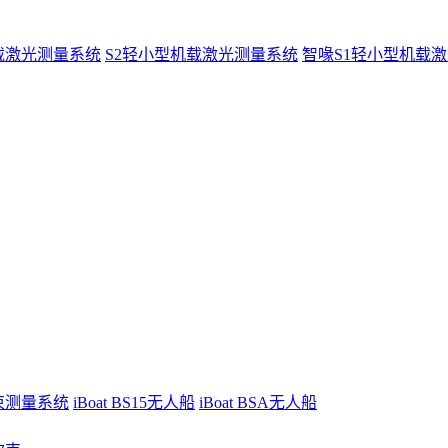
载激光测量系统
S2轻小型机载激光测量系统
智喙S1轻小型机载
波束测量系统
iBoat BS15无人船
iBoat BSA无人船