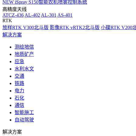
NEW
iSpray S150智能农机喷雾控制系统
高精度天线
ATCZ-436
AL-402
AL-301
AS-401
RTK
放样RTK V300北斗版
影像RTK vRTK2北斗版
小碟RTK V20
解决方案
测绘地信
地质矿产
应急
水利水文
交通
铁路
电力
石化
通信
智能施工
自动驾驶
解决方案