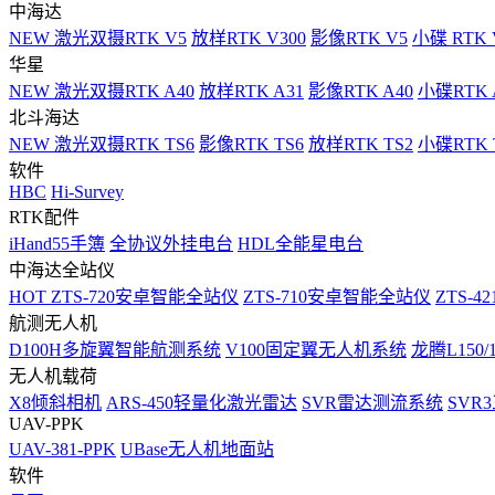
中海达
NEW
激光双摄RTK V5
放样RTK V300
影像RTK V5
小碟 RTK 
华星
NEW
激光双摄RTK A40
放样RTK A31
影像RTK A40
小碟RTK 
北斗海达
NEW
激光双摄RTK TS6
影像RTK TS6
放样RTK TS2
小碟RTK T
软件
HBC
Hi-Survey
RTK配件
iHand55手簿
全协议外挂电台
HDL全能星电台
中海达全站仪
HOT
ZTS-720安卓智能全站仪
ZTS-710安卓智能全站仪
ZTS-42
航测无人机
D100H多旋翼智能航测系统
V100固定翼无人机系统
龙腾L150
无人机载荷
X8倾斜相机
ARS-450轻量化激光雷达
SVR雷达测流系统
SVR
UAV-PPK
UAV-381-PPK
UBase无人机地面站
软件