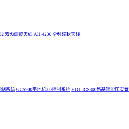
232 双频螺旋天线
AH-4236 全频碟状天线
控制系统
GCS900平地机3D控制系统
HOT
ICS300路基智能压实