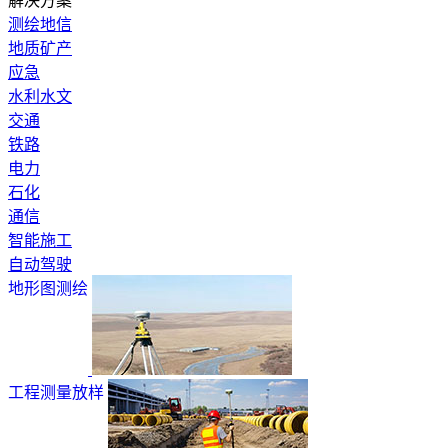
解决方案
测绘地信
地质矿产
应急
水利水文
交通
铁路
电力
石化
通信
智能施工
自动驾驶
地形图测绘
工程测量放样