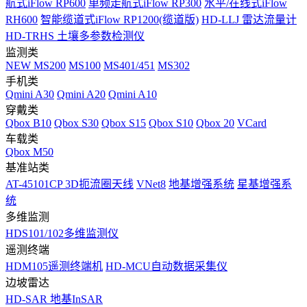
航式iFlow RP600
单频走航式iFlow RP300
水平/在线式iFlow
RH600
智能缆道式iFlow RP1200(缆道版)
HD-LLJ 雷达流量计
HD-TRHS 土壤多参数检测仪
监测类
NEW
MS200
MS100
MS401/451
MS302
手机类
Qmini A30
Qmini A20
Qmini A10
穿戴类
Qbox B10
Qbox S30
Qbox S15
Qbox S10
Qbox 20
VCard
车载类
Qbox M50
基准站类
AT-45101CP 3D扼流圈天线
VNet8
地基增强系统
星基增强系
统
多维监测
HDS101/102多维监测仪
遥测终端
HDM105遥测终端机
HD-MCU自动数据采集仪
边坡雷达
HD-SAR 地基InSAR