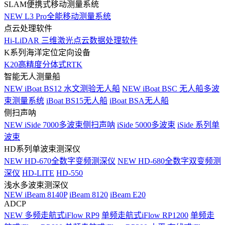
SLAM便携式移动测量系统
NEW
L3 Pro全能移动测量系统
点云处理软件
Hi-LiDAR 三维激光点云数据处理软件
K系列海洋定位定向设备
K20高精度分体式RTK
智能无人测量船
NEW
iBoat BS12 水文测验无人船
NEW
iBoat BSC 无人船多波
束测量系统
iBoat BS15无人船
iBoat BSA无人船
侧扫声呐
NEW
iSide 7000多波束侧扫声呐
iSide 5000多波束
iSide 系列单
波束
HD系列单波束测深仪
NEW
HD-670全数字变频测深仪
NEW
HD-680全数字双变频测
深仪
HD-LITE
HD-550
浅水多波束测深仪
NEW
iBeam 8140P
iBeam 8120
iBeam E20
ADCP
NEW
多频走航式iFlow RP9
单频走航式iFlow RP1200
单频走