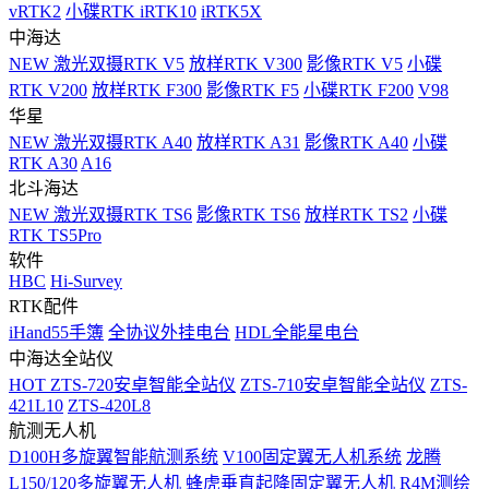
vRTK2
小碟RTK iRTK10
iRTK5X
中海达
NEW
激光双摄RTK V5
放样RTK V300
影像RTK V5
小碟
RTK V200
放样RTK F300
影像RTK F5
小碟RTK F200
V98
华星
NEW
激光双摄RTK A40
放样RTK A31
影像RTK A40
小碟
RTK A30
A16
北斗海达
NEW
激光双摄RTK TS6
影像RTK TS6
放样RTK TS2
小碟
RTK TS5Pro
软件
HBC
Hi-Survey
RTK配件
iHand55手簿
全协议外挂电台
HDL全能星电台
中海达全站仪
HOT
ZTS-720安卓智能全站仪
ZTS-710安卓智能全站仪
ZTS-
421L10
ZTS-420L8
航测无人机
D100H多旋翼智能航测系统
V100固定翼无人机系统
龙腾
L150/120多旋翼无人机
蜂虎垂直起降固定翼无人机
R4M测绘