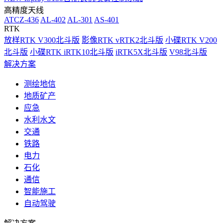
高精度天线
ATCZ-436
AL-402
AL-301
AS-401
RTK
放样RTK V300北斗版
影像RTK vRTK2北斗版
小碟RTK V200
北斗版
小碟RTK iRTK10北斗版
iRTK5X北斗版
V98北斗版
解决方案
测绘地信
地质矿产
应急
水利水文
交通
铁路
电力
石化
通信
智能施工
自动驾驶