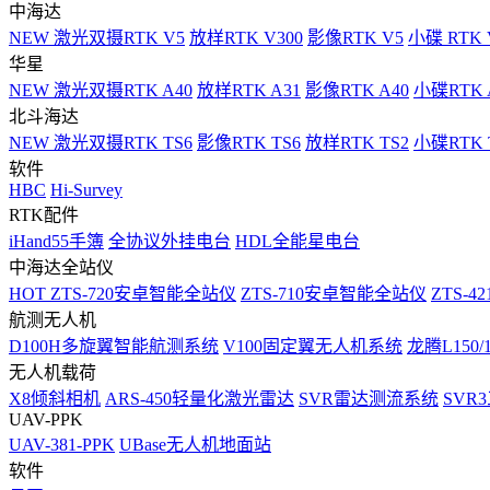
中海达
NEW
激光双摄RTK V5
放样RTK V300
影像RTK V5
小碟 RTK 
华星
NEW
激光双摄RTK A40
放样RTK A31
影像RTK A40
小碟RTK 
北斗海达
NEW
激光双摄RTK TS6
影像RTK TS6
放样RTK TS2
小碟RTK T
软件
HBC
Hi-Survey
RTK配件
iHand55手簿
全协议外挂电台
HDL全能星电台
中海达全站仪
HOT
ZTS-720安卓智能全站仪
ZTS-710安卓智能全站仪
ZTS-42
航测无人机
D100H多旋翼智能航测系统
V100固定翼无人机系统
龙腾L150
无人机载荷
X8倾斜相机
ARS-450轻量化激光雷达
SVR雷达测流系统
SVR
UAV-PPK
UAV-381-PPK
UBase无人机地面站
软件