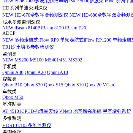
NEW
iSide 7000多波束侧扫声呐
iSide 5000多波束
iSide 系列单
HD系列单波束测深仪
NEW
HD-670全数字变频测深仪
NEW
HD-680全数字双变频测
浅水多波束测深仪
NEW
iBeam 8140P
iBeam 8120
iBeam E20
ADCP
NEW
多频走航式iFlow RP9
单频走航式iFlow RP1200
单频走航式i
TRHS 土壤多参数检测仪
监测类
NEW
MS200
MS100
MS401/451
MS302
手机类
Qmini A30
Qmini A20
Qmini A10
穿戴类
Qbox B10
Qbox S30
Qbox S15
Qbox S10
Qbox 20
VCard
车载类
Qbox M50
基准站类
AT-45101CP 3D扼流圈天线
VNet8
地基增强系统
星基增强系统
多维监测
HDS101/102多维监测仪
遥测终端