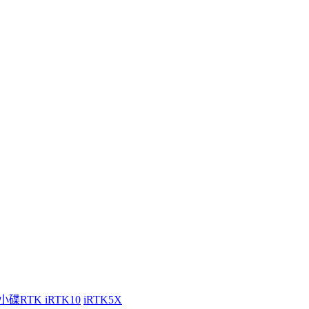
小碟RTK iRTK10
iRTK5X