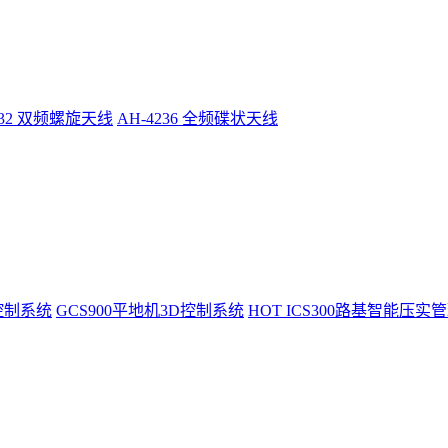
232 双频螺旋天线
AH-4236 全频碟状天线
控制系统
GCS900平地机3D控制系统
HOT
ICS300路基智能压实