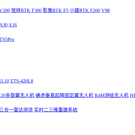
V200
放样RTK F300
影像RTK F5
小碟RTK F200
V98
A30
A16
S5Pro
1L10
ZTS-420L8
/120多旋翼无人机
蜂虎垂直起降固定翼无人机
R4M测绘无人机
H
3三合一雷达测流
实时二三维重建系统