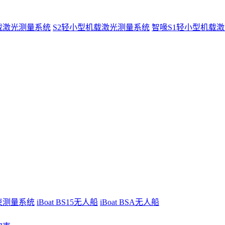
载激光测量系统
S2轻小型机载激光测量系统
智喙S1轻小型机载
波束测量系统
iBoat BS15无人船
iBoat BSA无人船