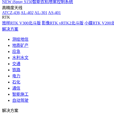
NEW
iSpray S150智能农机喷雾控制系统
高精度天线
ATCZ-436
AL-402
AL-301
AS-401
RTK
放样RTK V300北斗版
影像RTK vRTK2北斗版
小碟RTK V20
解决方案
测绘地信
地质矿产
应急
水利水文
交通
铁路
电力
石化
通信
智能施工
自动驾驶
解决方案