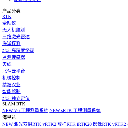
产品分类
RTK
全站仪
无人机航测
三维激光雷达
海洋探测
北斗高精度终端
监测传感器
天线
北斗云平台
机械控制
精准农业
智能驾驶
北斗独立定位
SLAM RTK
NEW
V6 工程测量系统
NEW
sRTK 工程测量系统
海星达
NEW
激光双摄RTK vRTK2
放样RTK iRTK20
影像RTK vRTK2