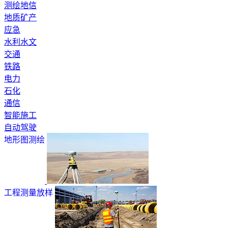
测绘地信
地质矿产
应急
水利水文
交通
铁路
电力
石化
通信
智能施工
自动驾驶
地形图测绘
工程测量放样