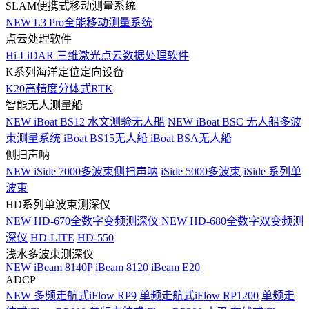
SLAM便携式移动测量系统
NEW
L3 Pro全能移动测量系统
点云处理软件
Hi-LiDAR 三维激光点云数据处理软件
K系列海洋定位定向设备
K20高精度分体式RTK
智能无人测量船
NEW
iBoat BS12 水文测验无人船
NEW
iBoat BSC 无人船多波
束测量系统
iBoat BS15无人船
iBoat BSA无人船
侧扫声呐
NEW
iSide 7000多波束侧扫声呐
iSide 5000多波束
iSide 系列单
波束
HD系列单波束测深仪
NEW
HD-670全数字变频测深仪
NEW
HD-680全数字双变频测
深仪
HD-LITE
HD-550
浅水多波束测深仪
NEW
iBeam 8140P
iBeam 8120
iBeam E20
ADCP
NEW
多频走航式iFlow RP9
单频走航式iFlow RP1200
单频走