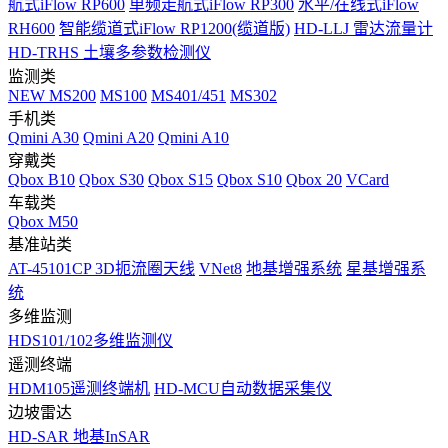
航式iFlow RP600
单频走航式iFlow RP300
水平/在线式iFlow
RH600
智能缆道式iFlow RP1200(缆道版)
HD-LLJ 雷达流量计
HD-TRHS 土壤多参数检测仪
监测类
NEW
MS200
MS100
MS401/451
MS302
手机类
Qmini A30
Qmini A20
Qmini A10
穿戴类
Qbox B10
Qbox S30
Qbox S15
Qbox S10
Qbox 20
VCard
车载类
Qbox M50
基准站类
AT-45101CP 3D扼流圈天线
VNet8
地基增强系统
星基增强系
统
多维监测
HDS101/102多维监测仪
遥测终端
HDM105遥测终端机
HD-MCU自动数据采集仪
边坡雷达
HD-SAR 地基InSAR