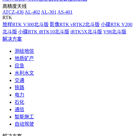
高精度天线
ATCZ-436
AL-402
AL-301
AS-401
RTK
放样RTK V300北斗版
影像RTK vRTK2北斗版
小碟RTK V200
北斗版
小碟RTK iRTK10北斗版
iRTK5X北斗版
V98北斗版
解决方案
测绘地信
地质矿产
应急
水利水文
交通
铁路
电力
石化
通信
智能施工
自动驾驶