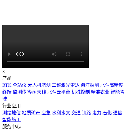
×
产品
RTK
全站仪
无人机航测
三维激光雷达
海洋探测
北斗高精度
终端
监测传感器
天线
北斗云平台
机械控制
精准农业
智能驾
驶
行业应用
测绘地信
地质矿产
应急
水利水文
交通
铁路
电力
石化
通信
智能施工
服务中心