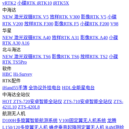
vRTK2
小碟RTK iRTK10
iRTK5X
中海达
NEW
激光双摄RTK V5
放样RTK V300
影像RTK V5
小碟
RTK V200
放样RTK F300
影像RTK F5
小碟RTK F200
V98
华星
NEW
激光双摄RTK A40
放样RTK A31
影像RTK A40
小碟
RTK A30
A16
北斗海达
NEW
激光双摄RTK TS6
影像RTK TS6
放样RTK TS2
小碟
RTK TS5Pro
软件
HBC
Hi-Survey
RTK配件
iHand55手簿
全协议外挂电台
HDL全能星电台
中海达全站仪
HOT
ZTS-720安卓智能全站仪
ZTS-710安卓智能全站仪
ZTS-
421L10
ZTS-420L8
航测无人机
D100H多旋翼智能航测系统
V100固定翼无人机系统
龙腾
L150/120多旋翼无人机
蜂虎垂直起降固定翼无人机
R4M测绘