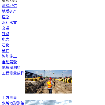
解决方案
测绘地信
地质矿产
应急
水利水文
交通
铁路
电力
石化
通信
智能施工
自动驾驶
地形图测绘
工程测量放样
土方测量
水域地形测绘