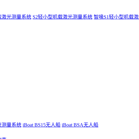
载激光测量系统
S2轻小型机载激光测量系统
智喙S1轻小型机载
波束测量系统
iBoat BS15无人船
iBoat BSA无人船