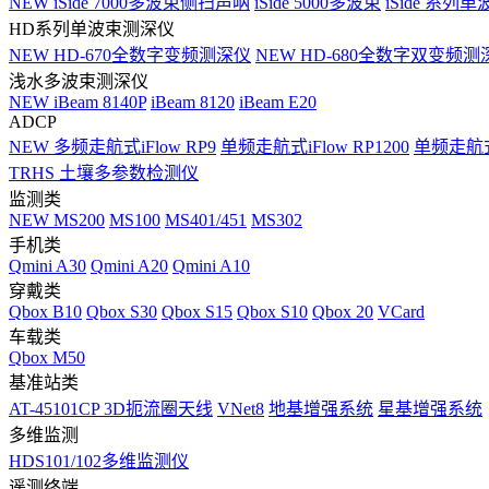
NEW
iSide 7000多波束侧扫声呐
iSide 5000多波束
iSide 系列单
HD系列单波束测深仪
NEW
HD-670全数字变频测深仪
NEW
HD-680全数字双变频测
浅水多波束测深仪
NEW
iBeam 8140P
iBeam 8120
iBeam E20
ADCP
NEW
多频走航式iFlow RP9
单频走航式iFlow RP1200
单频走航式i
TRHS 土壤多参数检测仪
监测类
NEW
MS200
MS100
MS401/451
MS302
手机类
Qmini A30
Qmini A20
Qmini A10
穿戴类
Qbox B10
Qbox S30
Qbox S15
Qbox S10
Qbox 20
VCard
车载类
Qbox M50
基准站类
AT-45101CP 3D扼流圈天线
VNet8
地基增强系统
星基增强系统
多维监测
HDS101/102多维监测仪
遥测终端