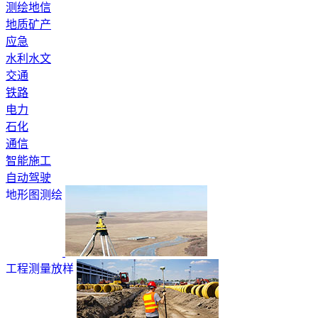
测绘地信
地质矿产
应急
水利水文
交通
铁路
电力
石化
通信
智能施工
自动驾驶
地形图测绘
工程测量放样