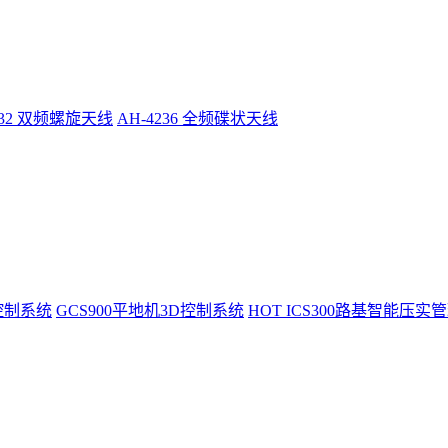
232 双频螺旋天线
AH-4236 全频碟状天线
控制系统
GCS900平地机3D控制系统
HOT
ICS300路基智能压实