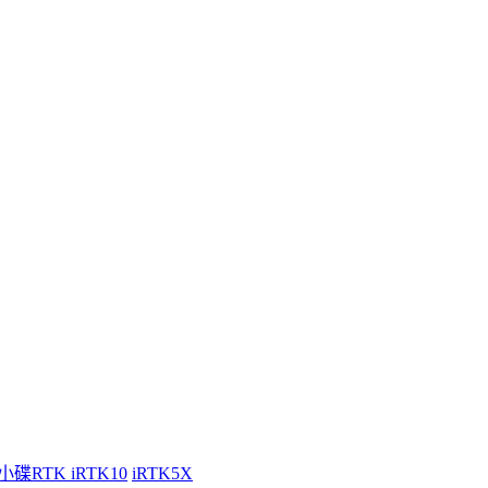
小碟RTK iRTK10
iRTK5X