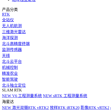
产品分类
RTK
全站仪
无人机航测
三维激光雷达
海洋探测
北斗高精度终端
监测传感器
天线
北斗云平台
机械控制
精准农业
智能驾驶
北斗独立定位
SLAM RTK
NEW
V6 工程测量系统
NEW
sRTK 工程测量系统
海星达
NEW
激光双摄RTK vRTK2
放样RTK iRTK20
影像RTK vRTK2