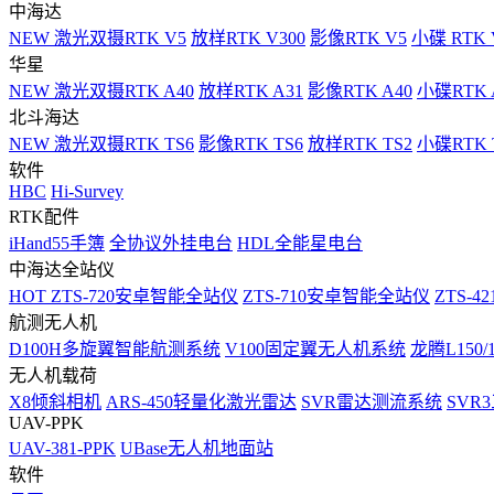
中海达
NEW
激光双摄RTK V5
放样RTK V300
影像RTK V5
小碟 RTK 
华星
NEW
激光双摄RTK A40
放样RTK A31
影像RTK A40
小碟RTK 
北斗海达
NEW
激光双摄RTK TS6
影像RTK TS6
放样RTK TS2
小碟RTK T
软件
HBC
Hi-Survey
RTK配件
iHand55手簿
全协议外挂电台
HDL全能星电台
中海达全站仪
HOT
ZTS-720安卓智能全站仪
ZTS-710安卓智能全站仪
ZTS-42
航测无人机
D100H多旋翼智能航测系统
V100固定翼无人机系统
龙腾L150
无人机载荷
X8倾斜相机
ARS-450轻量化激光雷达
SVR雷达测流系统
SVR
UAV-PPK
UAV-381-PPK
UBase无人机地面站
软件