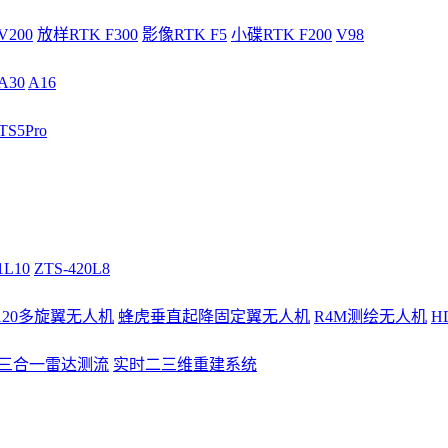
V200
放样RTK F300
影像RTK F5
小碟RTK F200
V98
A30
A16
S5Pro
1L10
ZTS-420L8
/120多旋翼无人机
蜂虎垂直起降固定翼无人机
R4M测绘无人机
H
3三合一雷达测流
实时二三维重建系统