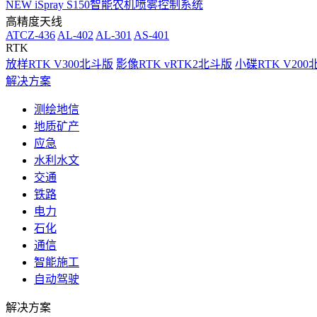
NEW
iSpray S150智能农机喷雾控制系统
高精度天线
ATCZ-436
AL-402
AL-301
AS-401
RTK
放样RTK V300北斗版
影像RTK vRTK2北斗版
小碟RTK V20
解决方案
测绘地信
地质矿产
应急
水利水文
交通
铁路
电力
石化
通信
智能施工
自动驾驶
解决方案