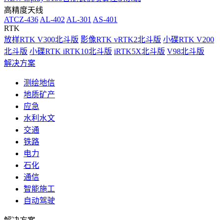
高精度天线
ATCZ-436
AL-402
AL-301
AS-401
RTK
放样RTK V300北斗版
影像RTK vRTK2北斗版
小碟RTK V200
北斗版
小碟RTK iRTK10北斗版
iRTK5X北斗版
V98北斗版
解决方案
测绘地信
地质矿产
应急
水利水文
交通
铁路
电力
石化
通信
智能施工
自动驾驶