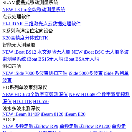
SLAM便携式移动测量系统
NEW
L3 Pro全能移动测量系统
点云处理软件
Hi-LiDAR 三维激光点云数据处理软件
K系列海洋定位定向设备
K20高精度分体式RTK
智能无人测量船
NEW
iBoat BS12 水文测验无人船
NEW
iBoat BSC 无人船多波
束测量系统
iBoat BS15无人船
iBoat BSA无人船
侧扫声呐
NEW
iSide 7000多波束侧扫声呐
iSide 5000多波束
iSide 系列单
波束
HD系列单波束测深仪
NEW
HD-670全数字变频测深仪
NEW
HD-680全数字双变频测
深仪
HD-LITE
HD-550
浅水多波束测深仪
NEW
iBeam 8140P
iBeam 8120
iBeam E20
ADCP
NEW
多频走航式iFlow RP9
单频走航式iFlow RP1200
单频走