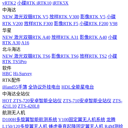
vRTK2
小碟RTK iRTK10
iRTK5X
中海达
NEW
激光双摄RTK V5
放样RTK V300
影像RTK V5
小碟
RTK V200
放样RTK F300
影像RTK F5
小碟RTK F200
V98
华星
NEW
激光双摄RTK A40
放样RTK A31
影像RTK A40
小碟
RTK A30
A16
北斗海达
NEW
激光双摄RTK TS6
影像RTK TS6
放样RTK TS2
小碟
RTK TS5Pro
软件
HBC
Hi-Survey
RTK配件
iHand55手簿
全协议外挂电台
HDL全能星电台
中海达全站仪
HOT
ZTS-720安卓智能全站仪
ZTS-710安卓智能全站仪
ZTS-
421L10
ZTS-420L8
航测无人机
D100H多旋翼智能航测系统
V100固定翼无人机系统
龙腾
L150/120多旋翼无人机
蜂虎垂直起降固定翼无人机
R4M测绘