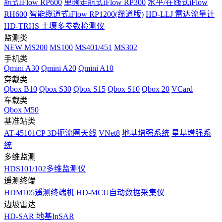
航式iFlow RP600
单频走航式iFlow RP300
水平/在线式iFlow
RH600
智能缆道式iFlow RP1200(缆道版)
HD-LLJ 雷达流量计
HD-TRHS 土壤多参数检测仪
监测类
NEW
MS200
MS100
MS401/451
MS302
手机类
Qmini A30
Qmini A20
Qmini A10
穿戴类
Qbox B10
Qbox S30
Qbox S15
Qbox S10
Qbox 20
VCard
车载类
Qbox M50
基准站类
AT-45101CP 3D扼流圈天线
VNet8
地基增强系统
星基增强系
统
多维监测
HDS101/102多维监测仪
遥测终端
HDM105遥测终端机
HD-MCU自动数据采集仪
边坡雷达
HD-SAR 地基InSAR