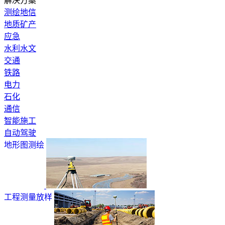
解决方案
测绘地信
地质矿产
应急
水利水文
交通
铁路
电力
石化
通信
智能施工
自动驾驶
地形图测绘
工程测量放样