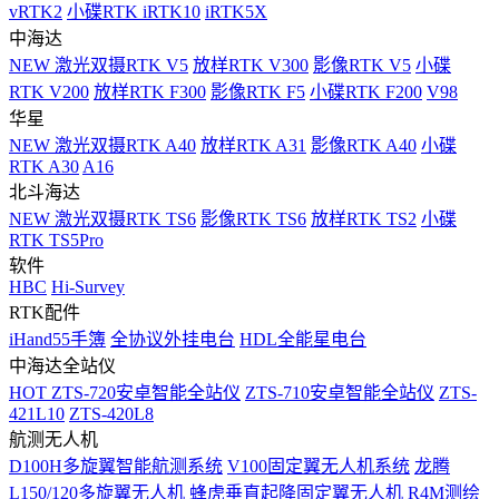
vRTK2
小碟RTK iRTK10
iRTK5X
中海达
NEW
激光双摄RTK V5
放样RTK V300
影像RTK V5
小碟
RTK V200
放样RTK F300
影像RTK F5
小碟RTK F200
V98
华星
NEW
激光双摄RTK A40
放样RTK A31
影像RTK A40
小碟
RTK A30
A16
北斗海达
NEW
激光双摄RTK TS6
影像RTK TS6
放样RTK TS2
小碟
RTK TS5Pro
软件
HBC
Hi-Survey
RTK配件
iHand55手簿
全协议外挂电台
HDL全能星电台
中海达全站仪
HOT
ZTS-720安卓智能全站仪
ZTS-710安卓智能全站仪
ZTS-
421L10
ZTS-420L8
航测无人机
D100H多旋翼智能航测系统
V100固定翼无人机系统
龙腾
L150/120多旋翼无人机
蜂虎垂直起降固定翼无人机
R4M测绘