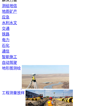
解决方案
测绘地信
地质矿产
应急
水利水文
交通
铁路
电力
石化
通信
智能施工
自动驾驶
地形图测绘
工程测量放样