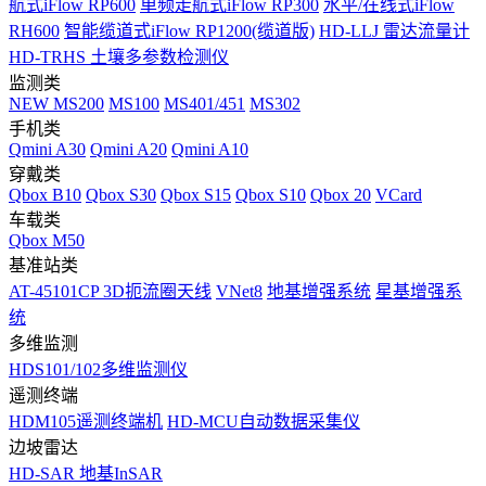
航式iFlow RP600
单频走航式iFlow RP300
水平/在线式iFlow
RH600
智能缆道式iFlow RP1200(缆道版)
HD-LLJ 雷达流量计
HD-TRHS 土壤多参数检测仪
监测类
NEW
MS200
MS100
MS401/451
MS302
手机类
Qmini A30
Qmini A20
Qmini A10
穿戴类
Qbox B10
Qbox S30
Qbox S15
Qbox S10
Qbox 20
VCard
车载类
Qbox M50
基准站类
AT-45101CP 3D扼流圈天线
VNet8
地基增强系统
星基增强系
统
多维监测
HDS101/102多维监测仪
遥测终端
HDM105遥测终端机
HD-MCU自动数据采集仪
边坡雷达
HD-SAR 地基InSAR