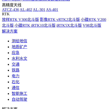
高精度天线
ATCZ-436
AL-402
AL-301
AS-401
RTK
放样RTK V300北斗版
影像RTK vRTK2北斗版
小碟RTK V200
北斗版
小碟RTK iRTK10北斗版
iRTK5X北斗版
V98北斗版
解决方案
测绘地信
地质矿产
应急
水利水文
交通
铁路
电力
石化
通信
智能施工
自动驾驶