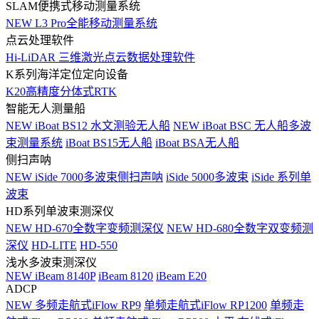
SLAM便携式移动测量系统
NEW
L3 Pro全能移动测量系统
点云处理软件
Hi-LiDAR 三维激光点云数据处理软件
K系列海洋定位定向设备
K20高精度分体式RTK
智能无人测量船
NEW
iBoat BS12 水文测验无人船
NEW
iBoat BSC 无人船多波
束测量系统
iBoat BS15无人船
iBoat BSA无人船
侧扫声呐
NEW
iSide 7000多波束侧扫声呐
iSide 5000多波束
iSide 系列单
波束
HD系列单波束测深仪
NEW
HD-670全数字变频测深仪
NEW
HD-680全数字双变频测
深仪
HD-LITE
HD-550
浅水多波束测深仪
NEW
iBeam 8140P
iBeam 8120
iBeam E20
ADCP
NEW
多频走航式iFlow RP9
单频走航式iFlow RP1200
单频走