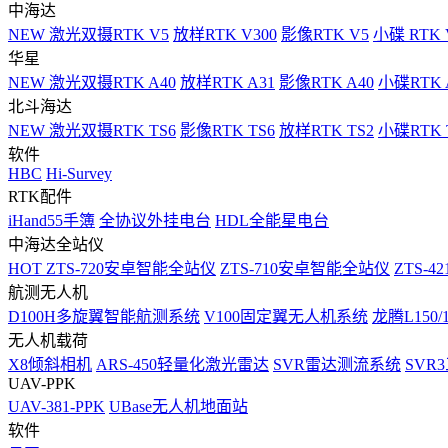
中海达
NEW
激光双摄RTK V5
放样RTK V300
影像RTK V5
小碟 RTK 
华星
NEW
激光双摄RTK A40
放样RTK A31
影像RTK A40
小碟RTK 
北斗海达
NEW
激光双摄RTK TS6
影像RTK TS6
放样RTK TS2
小碟RTK T
软件
HBC
Hi-Survey
RTK配件
iHand55手簿
全协议外挂电台
HDL全能星电台
中海达全站仪
HOT
ZTS-720安卓智能全站仪
ZTS-710安卓智能全站仪
ZTS-42
航测无人机
D100H多旋翼智能航测系统
V100固定翼无人机系统
龙腾L150
无人机载荷
X8倾斜相机
ARS-450轻量化激光雷达
SVR雷达测流系统
SVR
UAV-PPK
UAV-381-PPK
UBase无人机地面站
软件