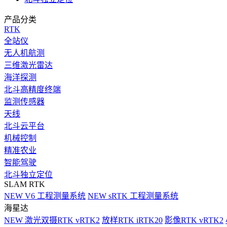
产品分类
RTK
全站仪
无人机航测
三维激光雷达
海洋探测
北斗高精度终端
监测传感器
天线
北斗云平台
机械控制
精准农业
智能驾驶
北斗独立定位
SLAM RTK
NEW
V6 工程测量系统
NEW
sRTK 工程测量系统
海星达
NEW
激光双摄RTK vRTK2
放样RTK iRTK20
影像RTK vRTK2