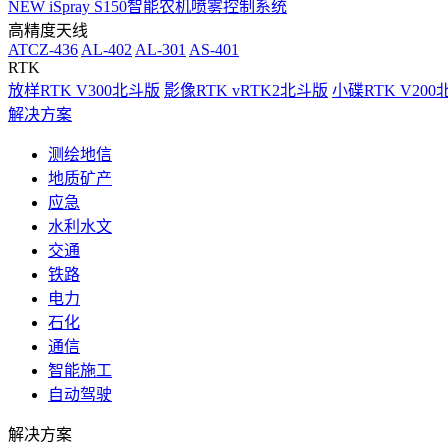
NEW
iSpray S150智能农机喷雾控制系统
高精度天线
ATCZ-436
AL-402
AL-301
AS-401
RTK
放样RTK V300北斗版
影像RTK vRTK2北斗版
小碟RTK V20
解决方案
测绘地信
地质矿产
应急
水利水文
交通
铁路
电力
石化
通信
智能施工
自动驾驶
解决方案