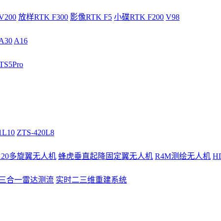
V200
放样RTK F300
影像RTK F5
小碟RTK F200
V98
A30
A16
S5Pro
1L10
ZTS-420L8
/120多旋翼无人机
蜂虎垂直起降固定翼无人机
R4M测绘无人机
H
3三合一雷达测流
实时二三维重建系统