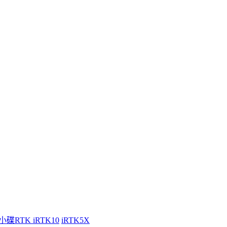
小碟RTK iRTK10
iRTK5X