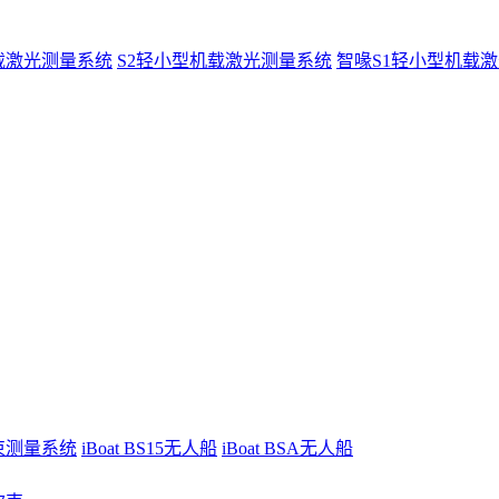
载激光测量系统
S2轻小型机载激光测量系统
智喙S1轻小型机载
波束测量系统
iBoat BS15无人船
iBoat BSA无人船