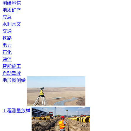
测绘地信
地质矿产
应急
水利水文
交通
铁路
电力
石化
通信
智能施工
自动驾驶
地形图测绘
工程测量放样