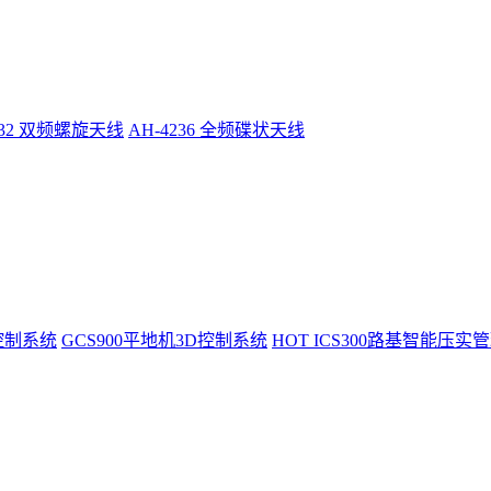
232 双频螺旋天线
AH-4236 全频碟状天线
控制系统
GCS900平地机3D控制系统
HOT
ICS300路基智能压实