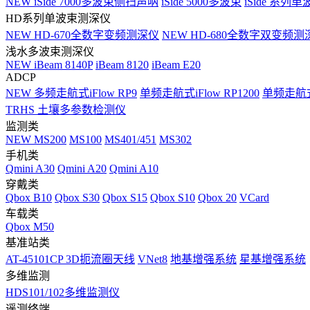
NEW
iSide 7000多波束侧扫声呐
iSide 5000多波束
iSide 系列单
HD系列单波束测深仪
NEW
HD-670全数字变频测深仪
NEW
HD-680全数字双变频测
浅水多波束测深仪
NEW
iBeam 8140P
iBeam 8120
iBeam E20
ADCP
NEW
多频走航式iFlow RP9
单频走航式iFlow RP1200
单频走航式i
TRHS 土壤多参数检测仪
监测类
NEW
MS200
MS100
MS401/451
MS302
手机类
Qmini A30
Qmini A20
Qmini A10
穿戴类
Qbox B10
Qbox S30
Qbox S15
Qbox S10
Qbox 20
VCard
车载类
Qbox M50
基准站类
AT-45101CP 3D扼流圈天线
VNet8
地基增强系统
星基增强系统
多维监测
HDS101/102多维监测仪
遥测终端