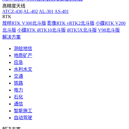
高精度天线
ATCZ-436
AL-402
AL-301
AS-401
RTK
放样RTK V300北斗版
影像RTK vRTK2北斗版
小碟RTK V200
北斗版
小碟RTK iRTK10北斗版
iRTK5X北斗版
V98北斗版
解决方案
测绘地信
地质矿产
应急
水利水文
交通
铁路
电力
石化
通信
智能施工
自动驾驶