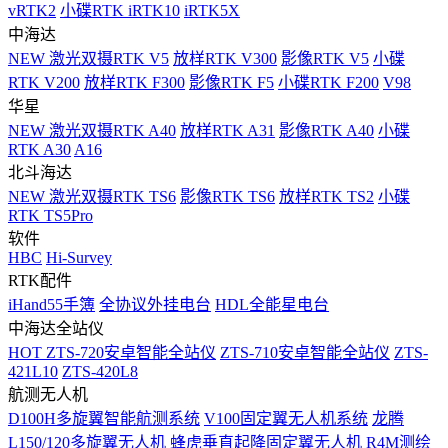
vRTK2
小碟RTK iRTK10
iRTK5X
中海达
NEW
激光双摄RTK V5
放样RTK V300
影像RTK V5
小碟
RTK V200
放样RTK F300
影像RTK F5
小碟RTK F200
V98
华星
NEW
激光双摄RTK A40
放样RTK A31
影像RTK A40
小碟
RTK A30
A16
北斗海达
NEW
激光双摄RTK TS6
影像RTK TS6
放样RTK TS2
小碟
RTK TS5Pro
软件
HBC
Hi-Survey
RTK配件
iHand55手簿
全协议外挂电台
HDL全能星电台
中海达全站仪
HOT
ZTS-720安卓智能全站仪
ZTS-710安卓智能全站仪
ZTS-
421L10
ZTS-420L8
航测无人机
D100H多旋翼智能航测系统
V100固定翼无人机系统
龙腾
L150/120多旋翼无人机
蜂虎垂直起降固定翼无人机
R4M测绘