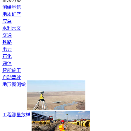
解决方案
测绘地信
地质矿产
应急
水利水文
交通
铁路
电力
石化
通信
智能施工
自动驾驶
地形图测绘
工程测量放样