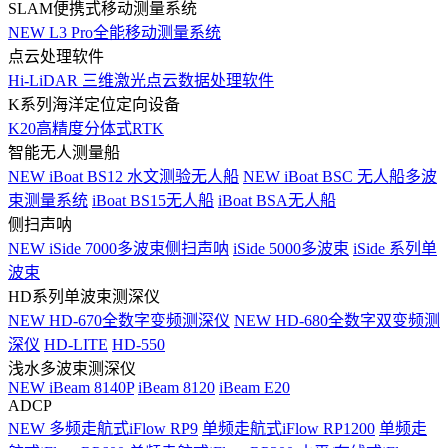
SLAM便携式移动测量系统
NEW
L3 Pro全能移动测量系统
点云处理软件
Hi-LiDAR 三维激光点云数据处理软件
K系列海洋定位定向设备
K20高精度分体式RTK
智能无人测量船
NEW
iBoat BS12 水文测验无人船
NEW
iBoat BSC 无人船多波
束测量系统
iBoat BS15无人船
iBoat BSA无人船
侧扫声呐
NEW
iSide 7000多波束侧扫声呐
iSide 5000多波束
iSide 系列单
波束
HD系列单波束测深仪
NEW
HD-670全数字变频测深仪
NEW
HD-680全数字双变频测
深仪
HD-LITE
HD-550
浅水多波束测深仪
NEW
iBeam 8140P
iBeam 8120
iBeam E20
ADCP
NEW
多频走航式iFlow RP9
单频走航式iFlow RP1200
单频走