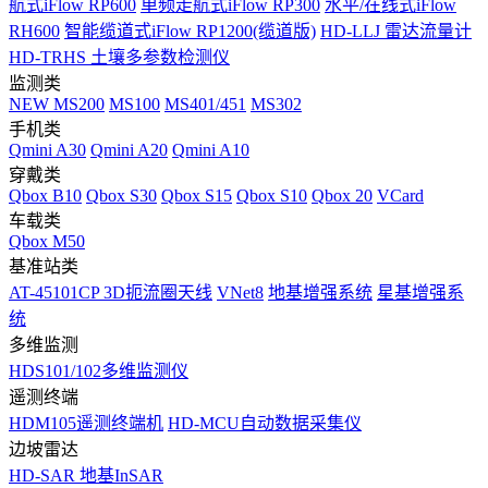
航式iFlow RP600
单频走航式iFlow RP300
水平/在线式iFlow
RH600
智能缆道式iFlow RP1200(缆道版)
HD-LLJ 雷达流量计
HD-TRHS 土壤多参数检测仪
监测类
NEW
MS200
MS100
MS401/451
MS302
手机类
Qmini A30
Qmini A20
Qmini A10
穿戴类
Qbox B10
Qbox S30
Qbox S15
Qbox S10
Qbox 20
VCard
车载类
Qbox M50
基准站类
AT-45101CP 3D扼流圈天线
VNet8
地基增强系统
星基增强系
统
多维监测
HDS101/102多维监测仪
遥测终端
HDM105遥测终端机
HD-MCU自动数据采集仪
边坡雷达
HD-SAR 地基InSAR