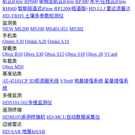
航式iFlow RP600
单频走航式iFlow RP300
水平/在线式iFlow
RH600
智能缆道式iFlow RP1200(缆道版)
HD-LLJ 雷达流量计
HD-TRHS 土壤多参数检测仪
监测类
NEW
MS200
MS100
MS401/451
MS302
手机类
Qmini A30
Qmini A20
Qmini A10
穿戴类
Qbox B10
Qbox S30
Qbox S15
Qbox S10
Qbox 20
VCard
车载类
Qbox M50
基准站类
AT-45101CP 3D扼流圈天线
VNet8
地基增强系统
星基增强系
统
多维监测
HDS101/102多维监测仪
遥测终端
HDM105遥测终端机
HD-MCU自动数据采集仪
边坡雷达
HD-SAR 地基InSAR