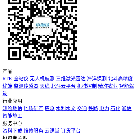
产品
RTK
全站仪
无人机航测
三维激光雷达
海洋探测
北斗高精度
终端
监测传感器
天线
北斗云平台
机械控制
精准农业
智能驾
驶
行业应用
测绘地信
地质矿产
应急
水利水文
交通
铁路
电力
石化
通信
智能施工
服务中心
资料下载
维修服务
云课堂
订货平台
投资者关系