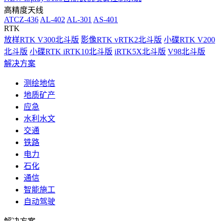
高精度天线
ATCZ-436
AL-402
AL-301
AS-401
RTK
放样RTK V300北斗版
影像RTK vRTK2北斗版
小碟RTK V200
北斗版
小碟RTK iRTK10北斗版
iRTK5X北斗版
V98北斗版
解决方案
测绘地信
地质矿产
应急
水利水文
交通
铁路
电力
石化
通信
智能施工
自动驾驶