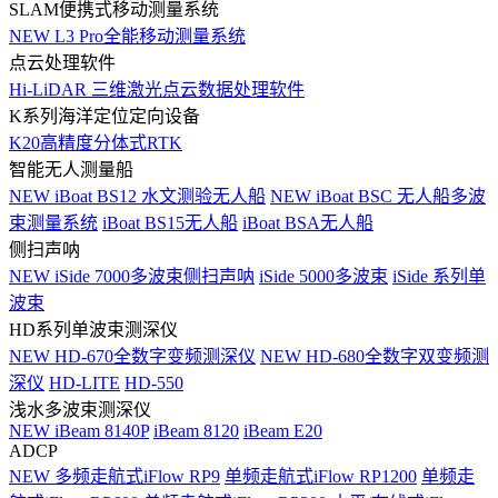
SLAM便携式移动测量系统
NEW
L3 Pro全能移动测量系统
点云处理软件
Hi-LiDAR 三维激光点云数据处理软件
K系列海洋定位定向设备
K20高精度分体式RTK
智能无人测量船
NEW
iBoat BS12 水文测验无人船
NEW
iBoat BSC 无人船多波
束测量系统
iBoat BS15无人船
iBoat BSA无人船
侧扫声呐
NEW
iSide 7000多波束侧扫声呐
iSide 5000多波束
iSide 系列单
波束
HD系列单波束测深仪
NEW
HD-670全数字变频测深仪
NEW
HD-680全数字双变频测
深仪
HD-LITE
HD-550
浅水多波束测深仪
NEW
iBeam 8140P
iBeam 8120
iBeam E20
ADCP
NEW
多频走航式iFlow RP9
单频走航式iFlow RP1200
单频走