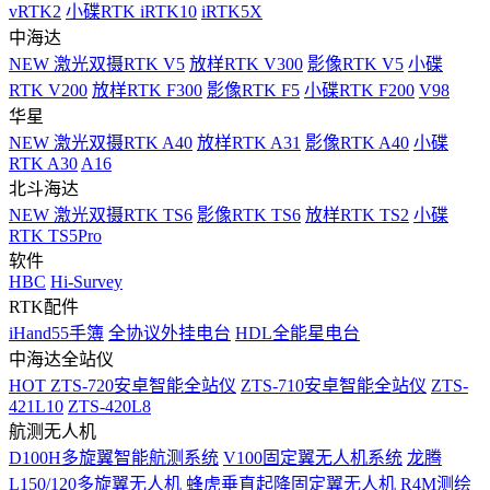
vRTK2
小碟RTK iRTK10
iRTK5X
中海达
NEW
激光双摄RTK V5
放样RTK V300
影像RTK V5
小碟
RTK V200
放样RTK F300
影像RTK F5
小碟RTK F200
V98
华星
NEW
激光双摄RTK A40
放样RTK A31
影像RTK A40
小碟
RTK A30
A16
北斗海达
NEW
激光双摄RTK TS6
影像RTK TS6
放样RTK TS2
小碟
RTK TS5Pro
软件
HBC
Hi-Survey
RTK配件
iHand55手簿
全协议外挂电台
HDL全能星电台
中海达全站仪
HOT
ZTS-720安卓智能全站仪
ZTS-710安卓智能全站仪
ZTS-
421L10
ZTS-420L8
航测无人机
D100H多旋翼智能航测系统
V100固定翼无人机系统
龙腾
L150/120多旋翼无人机
蜂虎垂直起降固定翼无人机
R4M测绘