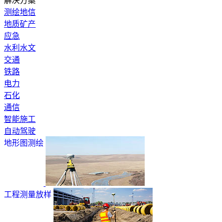
解决方案
测绘地信
地质矿产
应急
水利水文
交通
铁路
电力
石化
通信
智能施工
自动驾驶
地形图测绘
工程测量放样