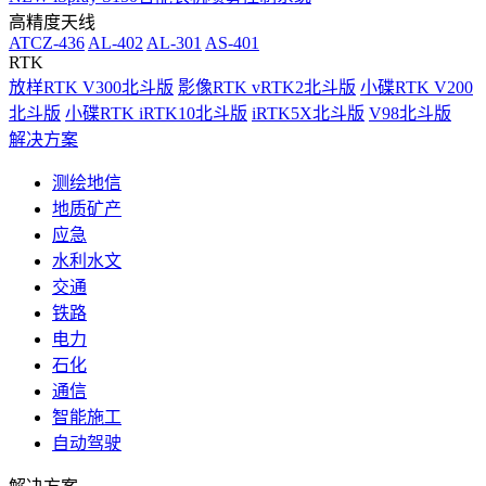
高精度天线
ATCZ-436
AL-402
AL-301
AS-401
RTK
放样RTK V300北斗版
影像RTK vRTK2北斗版
小碟RTK V200
北斗版
小碟RTK iRTK10北斗版
iRTK5X北斗版
V98北斗版
解决方案
测绘地信
地质矿产
应急
水利水文
交通
铁路
电力
石化
通信
智能施工
自动驾驶