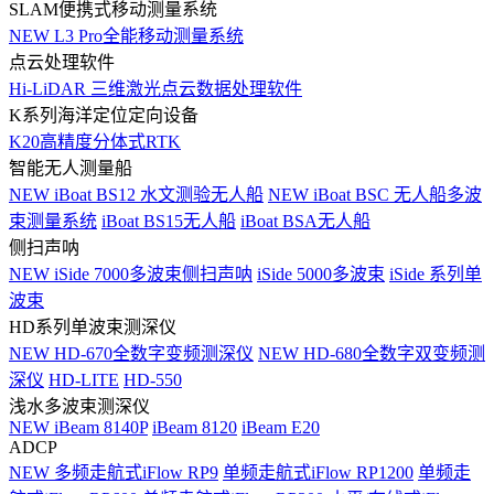
SLAM便携式移动测量系统
NEW
L3 Pro全能移动测量系统
点云处理软件
Hi-LiDAR 三维激光点云数据处理软件
K系列海洋定位定向设备
K20高精度分体式RTK
智能无人测量船
NEW
iBoat BS12 水文测验无人船
NEW
iBoat BSC 无人船多波
束测量系统
iBoat BS15无人船
iBoat BSA无人船
侧扫声呐
NEW
iSide 7000多波束侧扫声呐
iSide 5000多波束
iSide 系列单
波束
HD系列单波束测深仪
NEW
HD-670全数字变频测深仪
NEW
HD-680全数字双变频测
深仪
HD-LITE
HD-550
浅水多波束测深仪
NEW
iBeam 8140P
iBeam 8120
iBeam E20
ADCP
NEW
多频走航式iFlow RP9
单频走航式iFlow RP1200
单频走