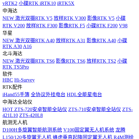
vRTK2
小碟RTK iRTK10
iRTK5X
中海达
NEW
激光双摄RTK V5
放样RTK V300
影像RTK V5
小碟
RTK V200
放样RTK F300
影像RTK F5
小碟RTK F200
V98
华星
NEW
激光双摄RTK A40
放样RTK A31
影像RTK A40
小碟
RTK A30
A16
北斗海达
NEW
激光双摄RTK TS6
影像RTK TS6
放样RTK TS2
小碟
RTK TS5Pro
软件
HBC
Hi-Survey
RTK配件
iHand55手簿
全协议外挂电台
HDL全能星电台
中海达全站仪
HOT
ZTS-720安卓智能全站仪
ZTS-710安卓智能全站仪
ZTS-
421L10
ZTS-420L8
航测无人机
D100H多旋翼智能航测系统
V100固定翼无人机系统
龙腾
L150/120多旋翼无人机
蜂虎垂直起降固定翼无人机
R4M测绘