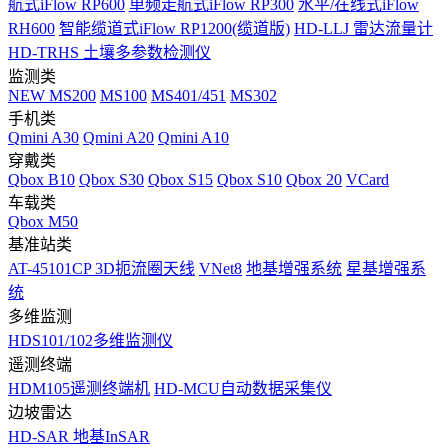
航式iFlow RP600
单频走航式iFlow RP300
水平/在线式iFlow
RH600
智能缆道式iFlow RP1200(缆道版)
HD-LLJ 雷达流量计
HD-TRHS 土壤多参数检测仪
监测类
NEW
MS200
MS100
MS401/451
MS302
手机类
Qmini A30
Qmini A20
Qmini A10
穿戴类
Qbox B10
Qbox S30
Qbox S15
Qbox S10
Qbox 20
VCard
车载类
Qbox M50
基准站类
AT-45101CP 3D扼流圈天线
VNet8
地基增强系统
星基增强系
统
多维监测
HDS101/102多维监测仪
遥测终端
HDM105遥测终端机
HD-MCU自动数据采集仪
边坡雷达
HD-SAR 地基InSAR