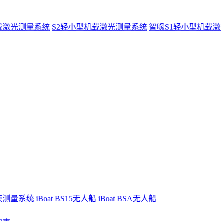
载激光测量系统
S2轻小型机载激光测量系统
智喙S1轻小型机载
波束测量系统
iBoat BS15无人船
iBoat BSA无人船