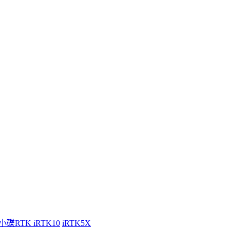
小碟RTK iRTK10
iRTK5X