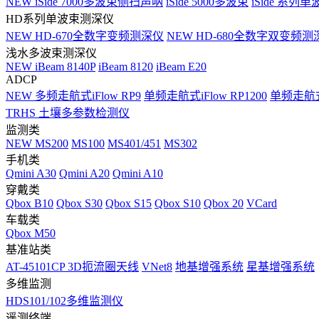
NEW
iSide 7000多波束侧扫声呐
iSide 5000多波束
iSide 系列单
HD系列单波束测深仪
NEW
HD-670全数字变频测深仪
NEW
HD-680全数字双变频测
浅水多波束测深仪
NEW
iBeam 8140P
iBeam 8120
iBeam E20
ADCP
NEW
多频走航式iFlow RP9
单频走航式iFlow RP1200
单频走航式i
TRHS 土壤多参数检测仪
监测类
NEW
MS200
MS100
MS401/451
MS302
手机类
Qmini A30
Qmini A20
Qmini A10
穿戴类
Qbox B10
Qbox S30
Qbox S15
Qbox S10
Qbox 20
VCard
车载类
Qbox M50
基准站类
AT-45101CP 3D扼流圈天线
VNet8
地基增强系统
星基增强系统
多维监测
HDS101/102多维监测仪
遥测终端