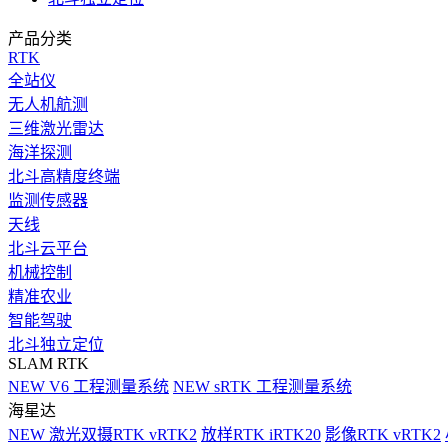
产品分类
RTK
全站仪
无人机航测
三维激光雷达
海洋探测
北斗高精度终端
监测传感器
天线
北斗云平台
机械控制
精准农业
智能驾驶
北斗独立定位
SLAM RTK
NEW
V6 工程测量系统
NEW
sRTK 工程测量系统
海星达
NEW
激光双摄RTK vRTK2
放样RTK iRTK20
影像RTK vRTK2