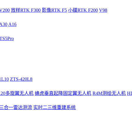
V200
放样RTK F300
影像RTK F5
小碟RTK F200
V98
A30
A16
S5Pro
1L10
ZTS-420L8
/120多旋翼无人机
蜂虎垂直起降固定翼无人机
R4M测绘无人机
H
3三合一雷达测流
实时二三维重建系统