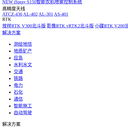
NEW
iSpray S150智能农机喷雾控制系统
高精度天线
ATCZ-436
AL-402
AL-301
AS-401
RTK
放样RTK V300北斗版
影像RTK vRTK2北斗版
小碟RTK V20
解决方案
测绘地信
地质矿产
应急
水利水文
交通
铁路
电力
石化
通信
智能施工
自动驾驶
解决方案