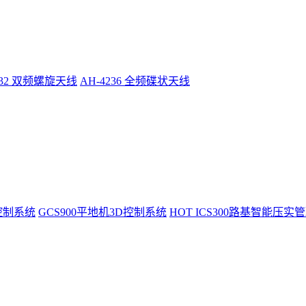
232 双频螺旋天线
AH-4236 全频碟状天线
控制系统
GCS900平地机3D控制系统
HOT
ICS300路基智能压实