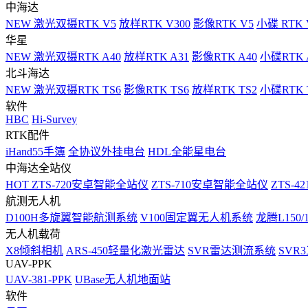
中海达
NEW
激光双摄RTK V5
放样RTK V300
影像RTK V5
小碟 RTK 
华星
NEW
激光双摄RTK A40
放样RTK A31
影像RTK A40
小碟RTK 
北斗海达
NEW
激光双摄RTK TS6
影像RTK TS6
放样RTK TS2
小碟RTK T
软件
HBC
Hi-Survey
RTK配件
iHand55手簿
全协议外挂电台
HDL全能星电台
中海达全站仪
HOT
ZTS-720安卓智能全站仪
ZTS-710安卓智能全站仪
ZTS-42
航测无人机
D100H多旋翼智能航测系统
V100固定翼无人机系统
龙腾L150
无人机载荷
X8倾斜相机
ARS-450轻量化激光雷达
SVR雷达测流系统
SVR
UAV-PPK
UAV-381-PPK
UBase无人机地面站
软件