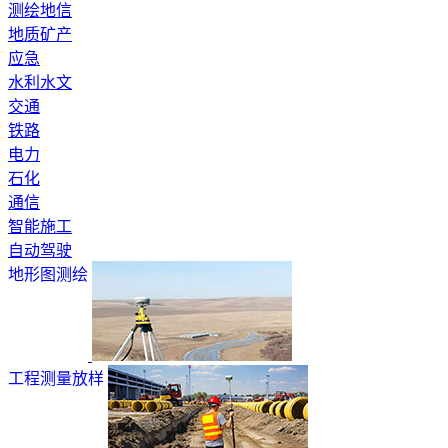
测绘地信
地质矿产
应急
水利水文
交通
铁路
电力
石化
通信
智能施工
自动驾驶
地形图测绘
工程测量放样