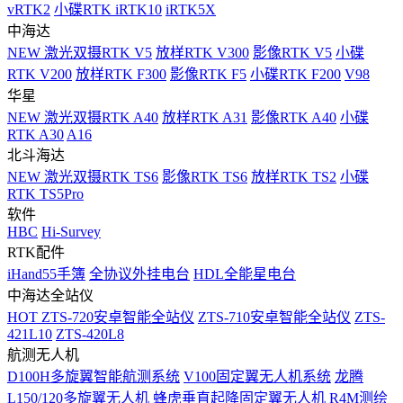
vRTK2
小碟RTK iRTK10
iRTK5X
中海达
NEW
激光双摄RTK V5
放样RTK V300
影像RTK V5
小碟
RTK V200
放样RTK F300
影像RTK F5
小碟RTK F200
V98
华星
NEW
激光双摄RTK A40
放样RTK A31
影像RTK A40
小碟
RTK A30
A16
北斗海达
NEW
激光双摄RTK TS6
影像RTK TS6
放样RTK TS2
小碟
RTK TS5Pro
软件
HBC
Hi-Survey
RTK配件
iHand55手簿
全协议外挂电台
HDL全能星电台
中海达全站仪
HOT
ZTS-720安卓智能全站仪
ZTS-710安卓智能全站仪
ZTS-
421L10
ZTS-420L8
航测无人机
D100H多旋翼智能航测系统
V100固定翼无人机系统
龙腾
L150/120多旋翼无人机
蜂虎垂直起降固定翼无人机
R4M测绘