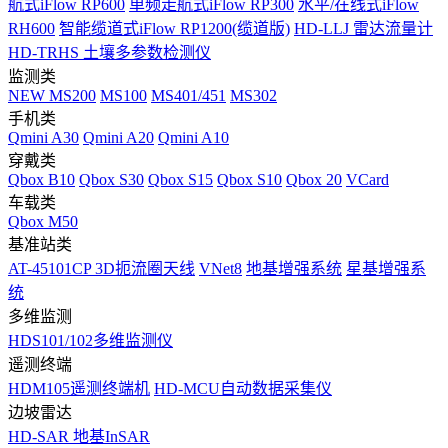
航式iFlow RP600
单频走航式iFlow RP300
水平/在线式iFlow
RH600
智能缆道式iFlow RP1200(缆道版)
HD-LLJ 雷达流量计
HD-TRHS 土壤多参数检测仪
监测类
NEW
MS200
MS100
MS401/451
MS302
手机类
Qmini A30
Qmini A20
Qmini A10
穿戴类
Qbox B10
Qbox S30
Qbox S15
Qbox S10
Qbox 20
VCard
车载类
Qbox M50
基准站类
AT-45101CP 3D扼流圈天线
VNet8
地基增强系统
星基增强系
统
多维监测
HDS101/102多维监测仪
遥测终端
HDM105遥测终端机
HD-MCU自动数据采集仪
边坡雷达
HD-SAR 地基InSAR