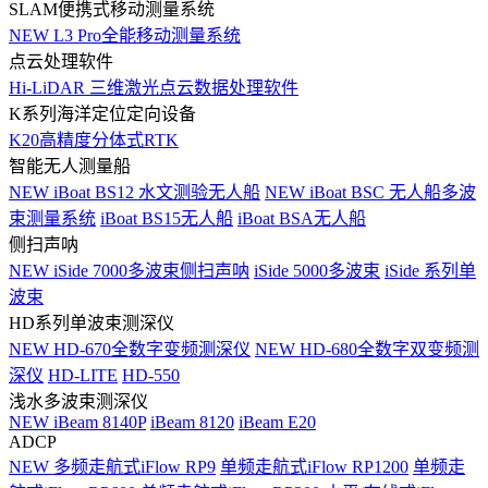
SLAM便携式移动测量系统
NEW
L3 Pro全能移动测量系统
点云处理软件
Hi-LiDAR 三维激光点云数据处理软件
K系列海洋定位定向设备
K20高精度分体式RTK
智能无人测量船
NEW
iBoat BS12 水文测验无人船
NEW
iBoat BSC 无人船多波
束测量系统
iBoat BS15无人船
iBoat BSA无人船
侧扫声呐
NEW
iSide 7000多波束侧扫声呐
iSide 5000多波束
iSide 系列单
波束
HD系列单波束测深仪
NEW
HD-670全数字变频测深仪
NEW
HD-680全数字双变频测
深仪
HD-LITE
HD-550
浅水多波束测深仪
NEW
iBeam 8140P
iBeam 8120
iBeam E20
ADCP
NEW
多频走航式iFlow RP9
单频走航式iFlow RP1200
单频走