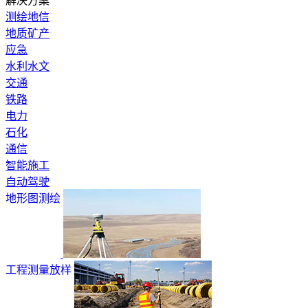
解决方案
测绘地信
地质矿产
应急
水利水文
交通
铁路
电力
石化
通信
智能施工
自动驾驶
地形图测绘
工程测量放样