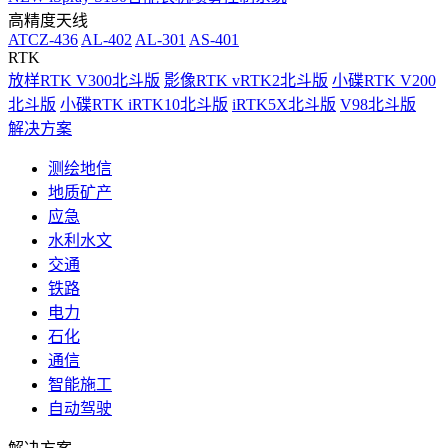
高精度天线
ATCZ-436
AL-402
AL-301
AS-401
RTK
放样RTK V300北斗版
影像RTK vRTK2北斗版
小碟RTK V200
北斗版
小碟RTK iRTK10北斗版
iRTK5X北斗版
V98北斗版
解决方案
测绘地信
地质矿产
应急
水利水文
交通
铁路
电力
石化
通信
智能施工
自动驾驶