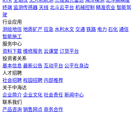
RTK
全站仪
无人机航测
三维激光雷达
海洋探测
北斗高精度
终端
监测传感器
天线
北斗云平台
机械控制
精准农业
智能驾
驶
行业应用
测绘地信
地质矿产
应急
水利水文
交通
铁路
电力
石化
通信
智能施工
服务中心
资料下载
维修服务
云课堂
订货平台
投资者关系
基本信息
最新公告
互动平台
公平在身边
人才招聘
社会招聘
校园招聘
内部推荐
关于中海达
企业简介
企业文化
社会责任
新闻中心
联系我们
产品咨询
销售网点
商务合作