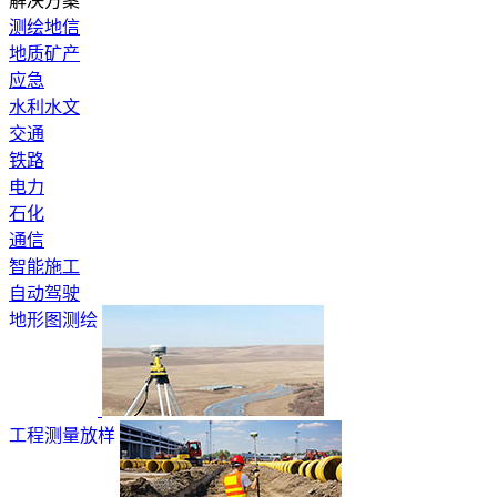
解决方案
测绘地信
地质矿产
应急
水利水文
交通
铁路
电力
石化
通信
智能施工
自动驾驶
地形图测绘
工程测量放样