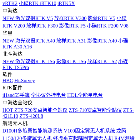
vRTK2
小碟RTK iRTK10
iRTK5X
中海达
NEW
激光双摄RTK V5
放样RTK V300
影像RTK V5
小碟
RTK V200
放样RTK F300
影像RTK F5
小碟RTK F200
V98
华星
NEW
激光双摄RTK A40
放样RTK A31
影像RTK A40
小碟
RTK A30
A16
北斗海达
NEW
激光双摄RTK TS6
影像RTK TS6
放样RTK TS2
小碟
RTK TS5Pro
软件
HBC
Hi-Survey
RTK配件
iHand55手簿
全协议外挂电台
HDL全能星电台
中海达全站仪
HOT
ZTS-720安卓智能全站仪
ZTS-710安卓智能全站仪
ZTS-
421L10
ZTS-420L8
航测无人机
D100H多旋翼智能航测系统
V100固定翼无人机系统
龙腾
L150/120多旋翼无人机
蜂虎垂直起降固定翼无人机
R4M测绘