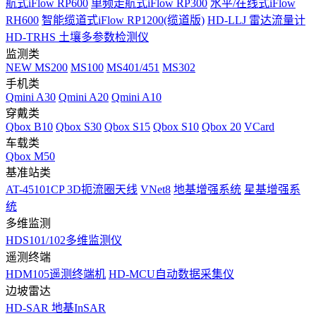
航式iFlow RP600
单频走航式iFlow RP300
水平/在线式iFlow
RH600
智能缆道式iFlow RP1200(缆道版)
HD-LLJ 雷达流量计
HD-TRHS 土壤多参数检测仪
监测类
NEW
MS200
MS100
MS401/451
MS302
手机类
Qmini A30
Qmini A20
Qmini A10
穿戴类
Qbox B10
Qbox S30
Qbox S15
Qbox S10
Qbox 20
VCard
车载类
Qbox M50
基准站类
AT-45101CP 3D扼流圈天线
VNet8
地基增强系统
星基增强系
统
多维监测
HDS101/102多维监测仪
遥测终端
HDM105遥测终端机
HD-MCU自动数据采集仪
边坡雷达
HD-SAR 地基InSAR