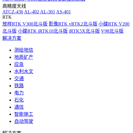
高精度天线
ATCZ-436
AL-402
AL-301
AS-401
RTK
放样RTK V300北斗版
影像RTK vRTK2北斗版
小碟RTK V200
北斗版
小碟RTK iRTK10北斗版
iRTK5X北斗版
V98北斗版
解决方案
测绘地信
地质矿产
应急
水利水文
交通
铁路
电力
石化
通信
智能施工
自动驾驶