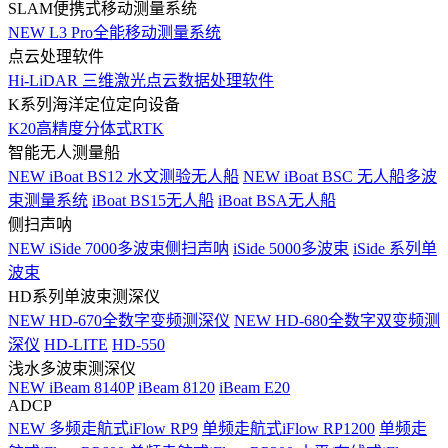
SLAM便携式移动测量系统
NEW
L3 Pro全能移动测量系统
点云处理软件
Hi-LiDAR 三维激光点云数据处理软件
K系列海洋定位定向设备
K20高精度分体式RTK
智能无人测量船
NEW
iBoat BS12 水文测验无人船
NEW
iBoat BSC 无人船多波
束测量系统
iBoat BS15无人船
iBoat BSA无人船
侧扫声呐
NEW
iSide 7000多波束侧扫声呐
iSide 5000多波束
iSide 系列单
波束
HD系列单波束测深仪
NEW
HD-670全数字变频测深仪
NEW
HD-680全数字双变频测
深仪
HD-LITE
HD-550
浅水多波束测深仪
NEW
iBeam 8140P
iBeam 8120
iBeam E20
ADCP
NEW
多频走航式iFlow RP9
单频走航式iFlow RP1200
单频走