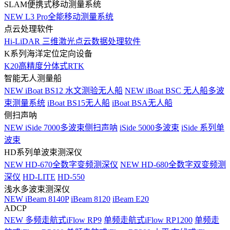
SLAM便携式移动测量系统
NEW
L3 Pro全能移动测量系统
点云处理软件
Hi-LiDAR 三维激光点云数据处理软件
K系列海洋定位定向设备
K20高精度分体式RTK
智能无人测量船
NEW
iBoat BS12 水文测验无人船
NEW
iBoat BSC 无人船多波
束测量系统
iBoat BS15无人船
iBoat BSA无人船
侧扫声呐
NEW
iSide 7000多波束侧扫声呐
iSide 5000多波束
iSide 系列单
波束
HD系列单波束测深仪
NEW
HD-670全数字变频测深仪
NEW
HD-680全数字双变频测
深仪
HD-LITE
HD-550
浅水多波束测深仪
NEW
iBeam 8140P
iBeam 8120
iBeam E20
ADCP
NEW
多频走航式iFlow RP9
单频走航式iFlow RP1200
单频走