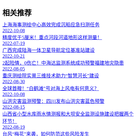
相关推荐
上海海事测绘中心高效完成沉船应急扫测任务
2022-10-08
精度优于5厘米！重点河段河道地形这样测量！
2022-07-19
广西完成陆海一体卫星导航定位基准站建设
2022-10-21
2起险情，0伤亡！中海达监测系统成功预警福建地灾隐患
2022-08-05
重庆测绘院实景三维技术助力“智慧河长”建设
2022-08-30
全球首艘！“白鹤滩”号对海上风电有何意义？
2022-10-08
山洪灾害监测预警：四川发布山洪灾害蓝色预警
2022-08-15
山西省小型水库雨水情测报和大坝安全监测设施建设把握两个
环节！
2022-08-19
台风“梅花”来袭，如何防范这些风险发生