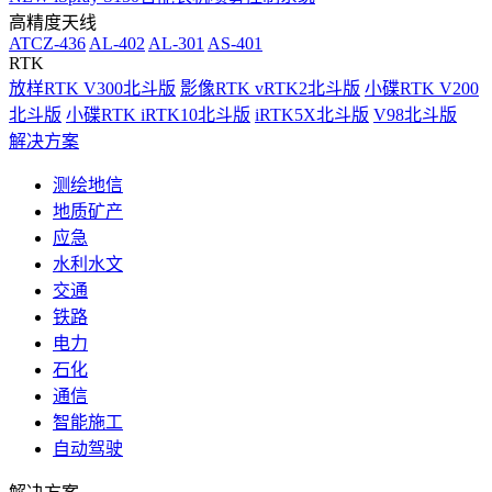
高精度天线
ATCZ-436
AL-402
AL-301
AS-401
RTK
放样RTK V300北斗版
影像RTK vRTK2北斗版
小碟RTK V200
北斗版
小碟RTK iRTK10北斗版
iRTK5X北斗版
V98北斗版
解决方案
测绘地信
地质矿产
应急
水利水文
交通
铁路
电力
石化
通信
智能施工
自动驾驶