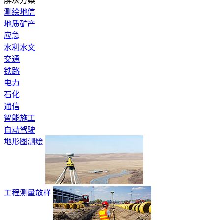
解决方案
测绘地信
地质矿产
应急
水利水文
交通
铁路
电力
石化
通信
智能施工
自动驾驶
地形图测绘
工程测量放样