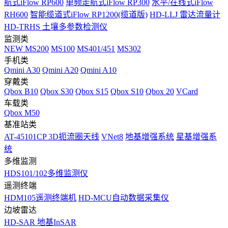
航式iFlow RP600
单频走航式iFlow RP300
水平/在线式iFlow
RH600
智能缆道式iFlow RP1200(缆道版)
HD-LLJ 雷达流量计
HD-TRHS 土壤多参数检测仪
监测类
NEW
MS200
MS100
MS401/451
MS302
手机类
Qmini A30
Qmini A20
Qmini A10
穿戴类
Qbox B10
Qbox S30
Qbox S15
Qbox S10
Qbox 20
VCard
车载类
Qbox M50
基准站类
AT-45101CP 3D扼流圈天线
VNet8
地基增强系统
星基增强系
统
多维监测
HDS101/102多维监测仪
遥测终端
HDM105遥测终端机
HD-MCU自动数据采集仪
边坡雷达
HD-SAR 地基InSAR