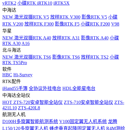
vRTK2
小碟RTK iRTK10
iRTK5X
中海达
NEW
激光双摄RTK V5
放样RTK V300
影像RTK V5
小碟
RTK V200
放样RTK F300
影像RTK F5
小碟RTK F200
V98
华星
NEW
激光双摄RTK A40
放样RTK A31
影像RTK A40
小碟
RTK A30
A16
北斗海达
NEW
激光双摄RTK TS6
影像RTK TS6
放样RTK TS2
小碟
RTK TS5Pro
软件
HBC
Hi-Survey
RTK配件
iHand55手簿
全协议外挂电台
HDL全能星电台
中海达全站仪
HOT
ZTS-720安卓智能全站仪
ZTS-710安卓智能全站仪
ZTS-
421L10
ZTS-420L8
航测无人机
D100H多旋翼智能航测系统
V100固定翼无人机系统
龙腾
L150/120多旋翼无人机
蜂虎垂直起降固定翼无人机
R4M测绘