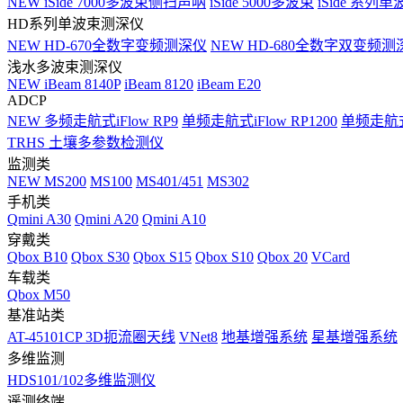
NEW
iSide 7000多波束侧扫声呐
iSide 5000多波束
iSide 系列单
HD系列单波束测深仪
NEW
HD-670全数字变频测深仪
NEW
HD-680全数字双变频测
浅水多波束测深仪
NEW
iBeam 8140P
iBeam 8120
iBeam E20
ADCP
NEW
多频走航式iFlow RP9
单频走航式iFlow RP1200
单频走航式i
TRHS 土壤多参数检测仪
监测类
NEW
MS200
MS100
MS401/451
MS302
手机类
Qmini A30
Qmini A20
Qmini A10
穿戴类
Qbox B10
Qbox S30
Qbox S15
Qbox S10
Qbox 20
VCard
车载类
Qbox M50
基准站类
AT-45101CP 3D扼流圈天线
VNet8
地基增强系统
星基增强系统
多维监测
HDS101/102多维监测仪
遥测终端