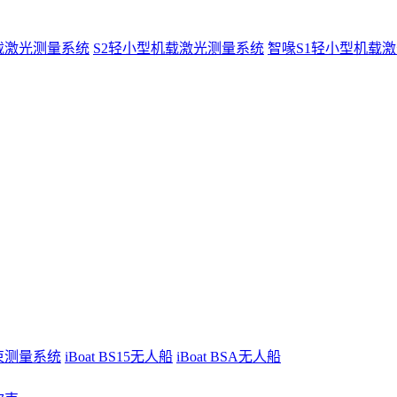
载激光测量系统
S2轻小型机载激光测量系统
智喙S1轻小型机载
波束测量系统
iBoat BS15无人船
iBoat BSA无人船