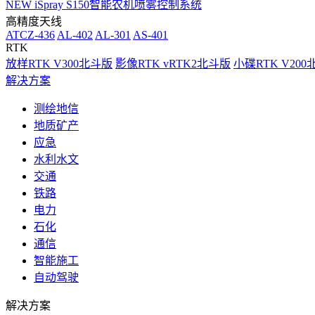
NEW
iSpray S150智能农机喷雾控制系统
高精度天线
ATCZ-436
AL-402
AL-301
AS-401
RTK
放样RTK V300北斗版
影像RTK vRTK2北斗版
小碟RTK V20
解决方案
测绘地信
地质矿产
应急
水利水文
交通
铁路
电力
石化
通信
智能施工
自动驾驶
解决方案