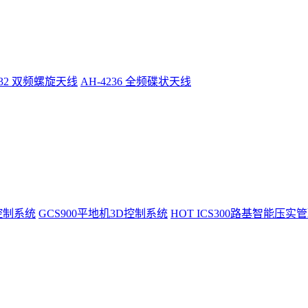
232 双频螺旋天线
AH-4236 全频碟状天线
控制系统
GCS900平地机3D控制系统
HOT
ICS300路基智能压实