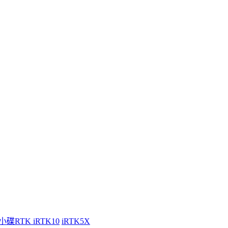
小碟RTK iRTK10
iRTK5X