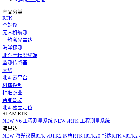
产品分类
RTK
全站仪
无人机航测
三维激光雷达
海洋探测
北斗高精度终端
监测传感器
天线
北斗云平台
机械控制
精准农业
智能驾驶
北斗独立定位
SLAM RTK
NEW
V6 工程测量系统
NEW
sRTK 工程测量系统
海星达
NEW
激光双摄RTK vRTK2
放样RTK iRTK20
影像RTK vRTK2