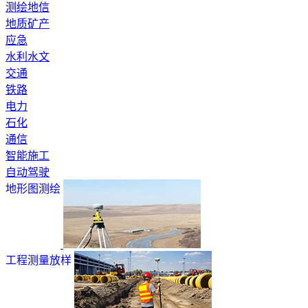
测绘地信
地质矿产
应急
水利水文
交通
铁路
电力
石化
通信
智能施工
自动驾驶
地形图测绘
工程测量放样