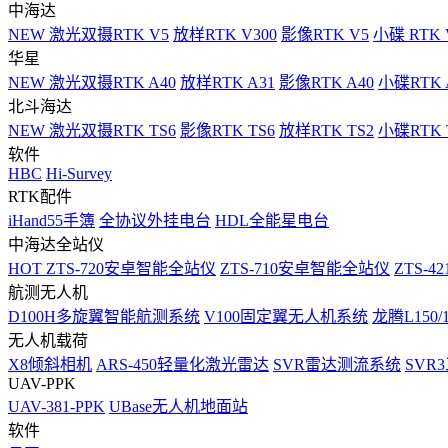
中海达
NEW
激光双摄RTK V5
放样RTK V300
影像RTK V5
小碟 RTK 
华星
NEW
激光双摄RTK A40
放样RTK A31
影像RTK A40
小碟RTK 
北斗海达
NEW
激光双摄RTK TS6
影像RTK TS6
放样RTK TS2
小碟RTK T
软件
HBC
Hi-Survey
RTK配件
iHand55手簿
全协议外挂电台
HDL全能星电台
中海达全站仪
HOT
ZTS-720安卓智能全站仪
ZTS-710安卓智能全站仪
ZTS-42
航测无人机
D100H多旋翼智能航测系统
V100固定翼无人机系统
龙腾L150
无人机载荷
X8倾斜相机
ARS-450轻量化激光雷达
SVR雷达测流系统
SVR
UAV-PPK
UAV-381-PPK
UBase无人机地面站
软件