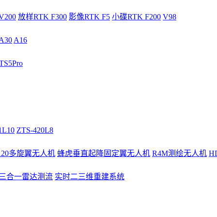
V200
放样RTK F300
影像RTK F5
小碟RTK F200
V98
A30
A16
S5Pro
1L10
ZTS-420L8
/120多旋翼无人机
蜂虎垂直起降固定翼无人机
R4M测绘无人机
H
3三合一雷达测流
实时二三维重建系统