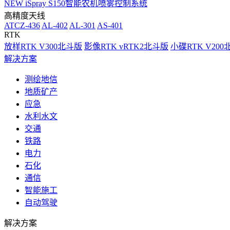
NEW
iSpray S150智能农机喷雾控制系统
高精度天线
ATCZ-436
AL-402
AL-301
AS-401
RTK
放样RTK V300北斗版
影像RTK vRTK2北斗版
小碟RTK V20
解决方案
测绘地信
地质矿产
应急
水利水文
交通
铁路
电力
石化
通信
智能施工
自动驾驶
解决方案