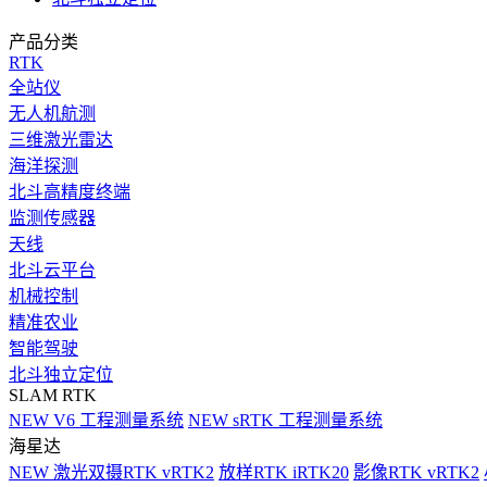
产品分类
RTK
全站仪
无人机航测
三维激光雷达
海洋探测
北斗高精度终端
监测传感器
天线
北斗云平台
机械控制
精准农业
智能驾驶
北斗独立定位
SLAM RTK
NEW
V6 工程测量系统
NEW
sRTK 工程测量系统
海星达
NEW
激光双摄RTK vRTK2
放样RTK iRTK20
影像RTK vRTK2