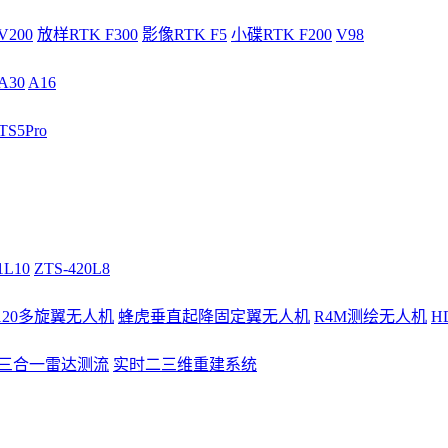
V200
放样RTK F300
影像RTK F5
小碟RTK F200
V98
A30
A16
S5Pro
1L10
ZTS-420L8
/120多旋翼无人机
蜂虎垂直起降固定翼无人机
R4M测绘无人机
H
3三合一雷达测流
实时二三维重建系统