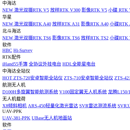
中海达
NEW
激光双摄RTK V5
放样RTK V300
影像RTK V5
小碟 RTK 
华星
NEW
激光双摄RTK A40
放样RTK A31
影像RTK A40
小碟RTK 
北斗海达
NEW
激光双摄RTK TS6
影像RTK TS6
放样RTK TS2
小碟RTK T
软件
HBC
Hi-Survey
RTK配件
iHand55手簿
全协议外挂电台
HDL全能星电台
中海达全站仪
HOT
ZTS-720安卓智能全站仪
ZTS-710安卓智能全站仪
ZTS-42
航测无人机
D100H多旋翼智能航测系统
V100固定翼无人机系统
龙腾L150
无人机载荷
X8倾斜相机
ARS-450轻量化激光雷达
SVR雷达测流系统
SVR
UAV-PPK
UAV-381-PPK
UBase无人机地面站
软件