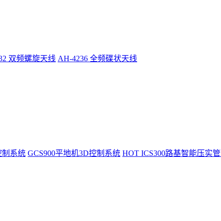
232 双频螺旋天线
AH-4236 全频碟状天线
控制系统
GCS900平地机3D控制系统
HOT
ICS300路基智能压实