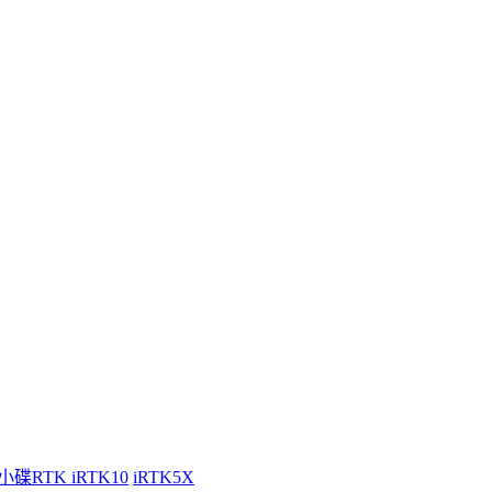
小碟RTK iRTK10
iRTK5X