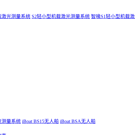
载激光测量系统
S2轻小型机载激光测量系统
智喙S1轻小型机载
波束测量系统
iBoat BS15无人船
iBoat BSA无人船