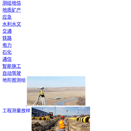
测绘地信
地质矿产
应急
水利水文
交通
铁路
电力
石化
通信
智能施工
自动驾驶
地形图测绘
工程测量放样