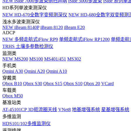
NEW
iSide 7000多波束侧扫声呐
iSide 5000多波束
iSide 系列单
HD系列单波束测深仪
NEW
HD-670全数字变频测深仪
NEW
HD-680全数字双变频测
浅水多波束测深仪
NEW
iBeam 8140P
iBeam 8120
iBeam E20
ADCP
NEW
多频走航式iFlow RP9
单频走航式iFlow RP1200
单频走航式i
TRHS 土壤多参数检测仪
监测类
NEW
MS200
MS100
MS401/451
MS302
手机类
Qmini A30
Qmini A20
Qmini A10
穿戴类
Qbox B10
Qbox S30
Qbox S15
Qbox S10
Qbox 20
VCard
车载类
Qbox M50
基准站类
AT-45101CP 3D扼流圈天线
VNet8
地基增强系统
星基增强系统
多维监测
HDS101/102多维监测仪
遥测终端