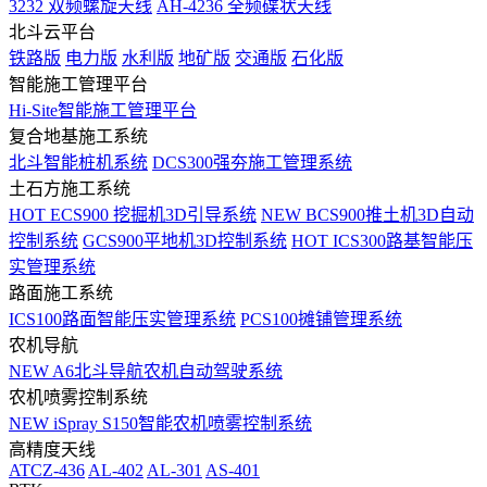
3232 双频螺旋天线
AH-4236 全频碟状天线
北斗云平台
铁路版
电力版
水利版
地矿版
交通版
石化版
智能施工管理平台
Hi-Site智能施工管理平台
复合地基施工系统
北斗智能桩机系统
DCS300强夯施工管理系统
土石方施工系统
HOT
ECS900 挖掘机3D引导系统
NEW
BCS900推土机3D自动
控制系统
GCS900平地机3D控制系统
HOT
ICS300路基智能压
实管理系统
路面施工系统
ICS100路面智能压实管理系统
PCS100摊铺管理系统
农机导航
NEW
A6北斗导航农机自动驾驶系统
农机喷雾控制系统
NEW
iSpray S150智能农机喷雾控制系统
高精度天线
ATCZ-436
AL-402
AL-301
AS-401