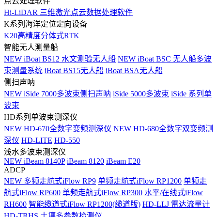
点云处理软件
Hi-LiDAR 三维激光点云数据处理软件
K系列海洋定位定向设备
K20高精度分体式RTK
智能无人测量船
NEW
iBoat BS12 水文测验无人船
NEW
iBoat BSC 无人船多波
束测量系统
iBoat BS15无人船
iBoat BSA无人船
侧扫声呐
NEW
iSide 7000多波束侧扫声呐
iSide 5000多波束
iSide 系列单
波束
HD系列单波束测深仪
NEW
HD-670全数字变频测深仪
NEW
HD-680全数字双变频测
深仪
HD-LITE
HD-550
浅水多波束测深仪
NEW
iBeam 8140P
iBeam 8120
iBeam E20
ADCP
NEW
多频走航式iFlow RP9
单频走航式iFlow RP1200
单频走
航式iFlow RP600
单频走航式iFlow RP300
水平/在线式iFlow
RH600
智能缆道式iFlow RP1200(缆道版)
HD-LLJ 雷达流量计
HD-TRHS 土壤多参数检测仪