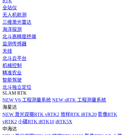
RTK
全站仪
无人机航测
三维激光雷达
海洋探测
北斗高精度终端
监测传感器
天线
北斗云平台
机械控制
精准农业
智能驾驶
北斗独立定位
SLAM RTK
NEW
V6 工程测量系统
NEW
sRTK 工程测量系统
海星达
NEW
激光双摄RTK vRTK2
放样RTK iRTK20
影像RTK
vRTK2
小碟RTK iRTK10
iRTK5X
中海达