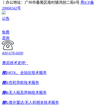
丨办公地址：广州市番禺区南村镇鸿创二街6号.
粤ICP备
20068342号
公告
免费
咨询
400-678-6690
售后技术支持：
按2:
RTK、全站仪技术服务
按3:
农机导航技术服务
按4:
无人船及声呐技术服务
按5:
激光雷达/无人机相关技术服务