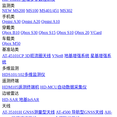
监测类
NEW
MS200
MS100
MS401/451
MS302
手机类
Qmini A30
Qmini A20
Qmini A10
穿戴类
Qbox B10
Qbox S30
Qbox S15
Qbox S10
Qbox 20
VCard
车载类
Qbox M50
基准站类
AT-45101CP 3D扼流圈天线
VNet8
地基增强系统
星基增强系
统
多维监测
HDS101/102多维监测仪
遥测终端
HDM105遥测终端机
HD-MCU自动数据采集仪
边坡雷达
HD-SAR 地基InSAR
天线
AT-35101H GNSS测量型天线
AT-4500 导航型GNSS天线
AH-