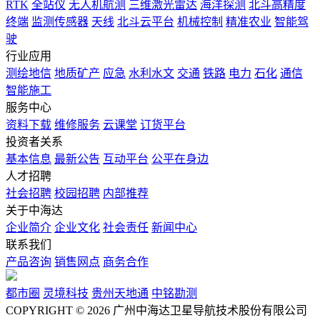
RTK
全站仪
无人机航测
三维激光雷达
海洋探测
北斗高精度
终端
监测传感器
天线
北斗云平台
机械控制
精准农业
智能驾
驶
行业应用
测绘地信
地质矿产
应急
水利水文
交通
铁路
电力
石化
通信
智能施工
服务中心
资料下载
维修服务
云课堂
订货平台
投资者关系
基本信息
最新公告
互动平台
公平在身边
人才招聘
社会招聘
校园招聘
内部推荐
关于中海达
企业简介
企业文化
社会责任
新闻中心
联系我们
产品咨询
销售网点
商务合作
都市圈
灵境科技
贵州天地通
中铭勘测
COPYRIGHT © 2026 广州中海达卫星导航技术股份有限公司