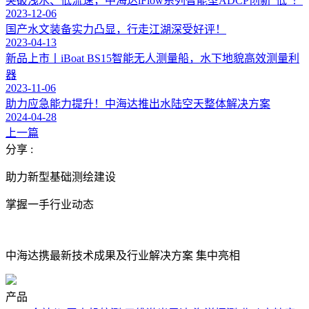
突破浅水、低流速，中海达iFlow系列智能型ADCP创新“低”！
2023-12-06
国产水文装备实力凸显，行走江湖深受好评！
2023-04-13
新品上市丨iBoat BS15智能无人测量船，水下地貌高效测量利
器
2023-11-06
助力应急能力提升！中海达推出水陆空天整体解决方案
2024-04-28
上一篇
分享 :
助力新型基础测绘建设
掌握一手行业动态
中海达携最新技术成果及行业解决方案 集中亮相
产品