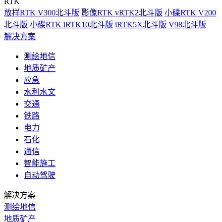
RTK
放样RTK V300北斗版
影像RTK vRTK2北斗版
小碟RTK V200
北斗版
小碟RTK iRTK10北斗版
iRTK5X北斗版
V98北斗版
解决方案
测绘地信
地质矿产
应急
水利水文
交通
铁路
电力
石化
通信
智能施工
自动驾驶
解决方案
测绘地信
地质矿产