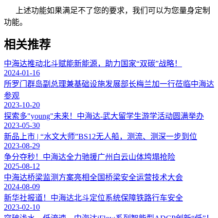
上述功能如果满足不了您的要求，我们可以为您量身定制
功能。
相关推荐
中海达推动北斗赋能新能源，助力国家“双碳”战略！
2024-01-16
所罗门群岛副总理兼基础设施发展部长梅兰加一行莅临中海达
参观
2023-10-20
探索多"young"未来！中海达-武大留学生游学活动圆满举办
2023-05-30
新品上市 | “水文大师”BS12无人船，测流、测深一步到位
2023-08-29
争分夺秒！中海达全力驰援广州白云山体垮塌抢险
2025-08-12
中海达桥梁监测方案亮相全国桥梁安全运营技术大会
2024-08-09
新华社报道！中海达北斗定位系统保障铁路行车安全
2023-02-10