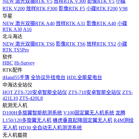
NEW
激光双摄RTK V5
放样RTK V300
影像RTK V5
小碟
RTK V200
放样RTK F300
影像RTK F5
小碟RTK F200
V98
华星
NEW
激光双摄RTK A40
放样RTK A31
影像RTK A40
小碟
RTK A30
A16
北斗海达
NEW
激光双摄RTK TS6
影像RTK TS6
放样RTK TS2
小碟
RTK TS5Pro
软件
HBC
Hi-Survey
RTK配件
iHand55手簿
全协议外挂电台
HDL全能星电台
中海达全站仪
HOT
ZTS-720安卓智能全站仪
ZTS-710安卓智能全站仪
ZTS-
421L10
ZTS-420L8
航测无人机
D100H多旋翼智能航测系统
V100固定翼无人机系统
龙腾
L150/120多旋翼无人机
蜂虎垂直起降固定翼无人机
R4M测绘
无人机
HD30 全自动无人机测流系统
无人机载荷