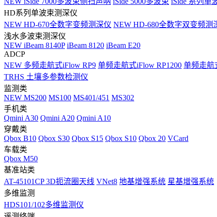
NEW
iSide 7000多波束侧扫声呐
iSide 5000多波束
iSide 系列单
HD系列单波束测深仪
NEW
HD-670全数字变频测深仪
NEW
HD-680全数字双变频测
浅水多波束测深仪
NEW
iBeam 8140P
iBeam 8120
iBeam E20
ADCP
NEW
多频走航式iFlow RP9
单频走航式iFlow RP1200
单频走航式i
TRHS 土壤多参数检测仪
监测类
NEW
MS200
MS100
MS401/451
MS302
手机类
Qmini A30
Qmini A20
Qmini A10
穿戴类
Qbox B10
Qbox S30
Qbox S15
Qbox S10
Qbox 20
VCard
车载类
Qbox M50
基准站类
AT-45101CP 3D扼流圈天线
VNet8
地基增强系统
星基增强系统
多维监测
HDS101/102多维监测仪
遥测终端