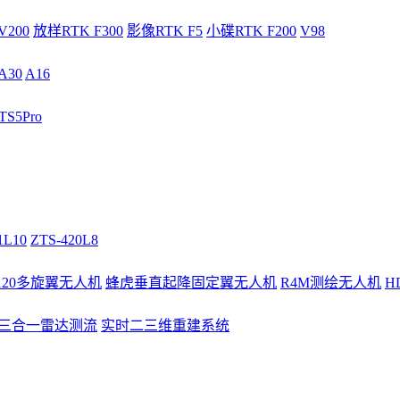
V200
放样RTK F300
影像RTK F5
小碟RTK F200
V98
A30
A16
S5Pro
1L10
ZTS-420L8
/120多旋翼无人机
蜂虎垂直起降固定翼无人机
R4M测绘无人机
H
3三合一雷达测流
实时二三维重建系统