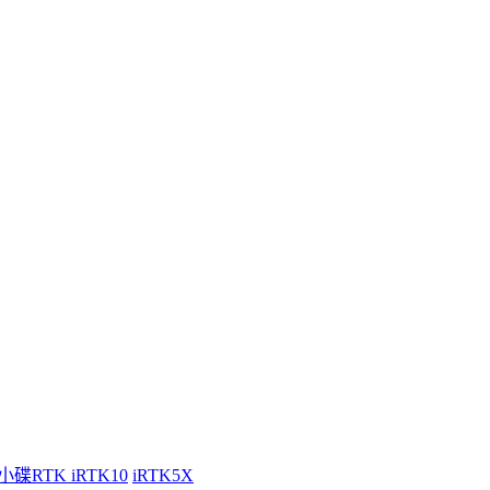
小碟RTK iRTK10
iRTK5X