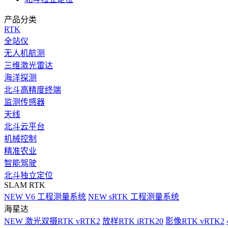
产品分类
RTK
全站仪
无人机航测
三维激光雷达
海洋探测
北斗高精度终端
监测传感器
天线
北斗云平台
机械控制
精准农业
智能驾驶
北斗独立定位
SLAM RTK
NEW
V6 工程测量系统
NEW
sRTK 工程测量系统
海星达
NEW
激光双摄RTK vRTK2
放样RTK iRTK20
影像RTK vRTK2