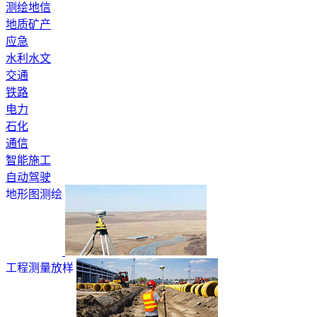
测绘地信
地质矿产
应急
水利水文
交通
铁路
电力
石化
通信
智能施工
自动驾驶
地形图测绘
工程测量放样