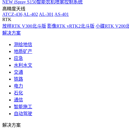
NEW
iSpray S150智能农机喷雾控制系统
高精度天线
ATCZ-436
AL-402
AL-301
AS-401
RTK
放样RTK V300北斗版
影像RTK vRTK2北斗版
小碟RTK V20
解决方案
测绘地信
地质矿产
应急
水利水文
交通
铁路
电力
石化
通信
智能施工
自动驾驶
解决方案