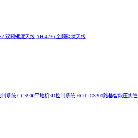
232 双频螺旋天线
AH-4236 全频碟状天线
控制系统
GCS900平地机3D控制系统
HOT
ICS300路基智能压实