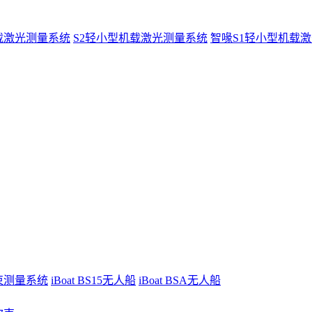
载激光测量系统
S2轻小型机载激光测量系统
智喙S1轻小型机载
波束测量系统
iBoat BS15无人船
iBoat BSA无人船