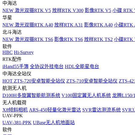
中海达
NEW
激光双摄RTK V5
放样RTK V300
影像RTK V5
小碟 RTK 
华星
NEW
激光双摄RTK A40
放样RTK A31
影像RTK A40
小碟RTK 
北斗海达
NEW
激光双摄RTK TS6
影像RTK TS6
放样RTK TS2
小碟RTK T
软件
HBC
Hi-Survey
RTK配件
iHand55手簿
全协议外挂电台
HDL全能星电台
中海达全站仪
HOT
ZTS-720安卓智能全站仪
ZTS-710安卓智能全站仪
ZTS-42
航测无人机
D100H多旋翼智能航测系统
V100固定翼无人机系统
龙腾L150
无人机载荷
X8倾斜相机
ARS-450轻量化激光雷达
SVR雷达测流系统
SVR
UAV-PPK
UAV-381-PPK
UBase无人机地面站
软件