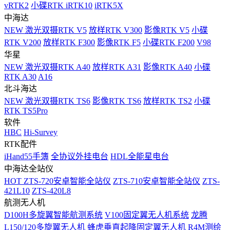
vRTK2
小碟RTK iRTK10
iRTK5X
中海达
NEW
激光双摄RTK V5
放样RTK V300
影像RTK V5
小碟
RTK V200
放样RTK F300
影像RTK F5
小碟RTK F200
V98
华星
NEW
激光双摄RTK A40
放样RTK A31
影像RTK A40
小碟
RTK A30
A16
北斗海达
NEW
激光双摄RTK TS6
影像RTK TS6
放样RTK TS2
小碟
RTK TS5Pro
软件
HBC
Hi-Survey
RTK配件
iHand55手簿
全协议外挂电台
HDL全能星电台
中海达全站仪
HOT
ZTS-720安卓智能全站仪
ZTS-710安卓智能全站仪
ZTS-
421L10
ZTS-420L8
航测无人机
D100H多旋翼智能航测系统
V100固定翼无人机系统
龙腾
L150/120多旋翼无人机
蜂虎垂直起降固定翼无人机
R4M测绘