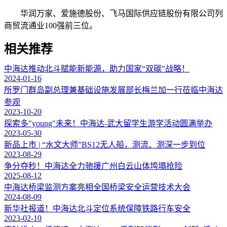
华润万家、爱施德股份、飞马国际供应链股份有限公司列
商贸流通业100强前三位。
相关推荐
中海达推动北斗赋能新能源，助力国家“双碳”战略！
2024-01-16
所罗门群岛副总理兼基础设施发展部长梅兰加一行莅临中海达
参观
2023-10-20
探索多"young"未来！中海达-武大留学生游学活动圆满举办
2023-05-30
新品上市 | “水文大师”BS12无人船，测流、测深一步到位
2023-08-29
争分夺秒！中海达全力驰援广州白云山体垮塌抢险
2025-08-12
中海达桥梁监测方案亮相全国桥梁安全运营技术大会
2024-08-09
新华社报道！中海达北斗定位系统保障铁路行车安全
2023-02-10