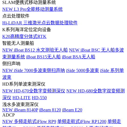
SLAM便携式移动测量系统
NEW
L3 Pro全能移动测量系统
点云处理软件
Hi-LiDAR 三维激光点云数据处理软件
K系列海洋定位定向设备
K20高精度分体式RTK
智能无人测量船
NEW
iBoat BS12 水文测验无人船
NEW
iBoat BSC 无人船多波
束测量系统
iBoat BS15无人船
iBoat BSA无人船
侧扫声呐
NEW
iSide 7000多波束侧扫声呐
iSide 5000多波束
iSide 系列单
波束
HD系列单波束测深仪
NEW
HD-670全数字变频测深仪
NEW
HD-680全数字双变频测
深仪
HD-LITE
HD-550
浅水多波束测深仪
NEW
iBeam 8140P
iBeam 8120
iBeam E20
ADCP
NEW
多频走航式iFlow RP9
单频走航式iFlow RP1200
单频走