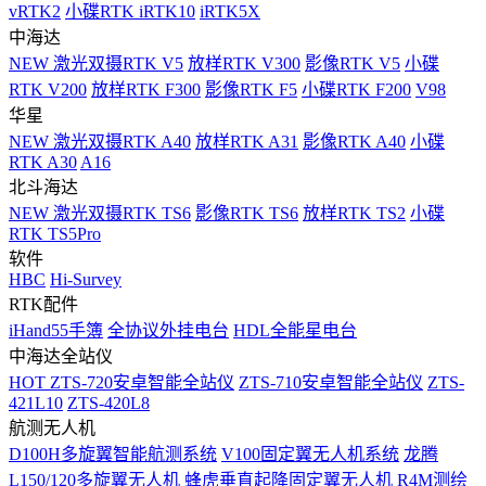
vRTK2
小碟RTK iRTK10
iRTK5X
中海达
NEW
激光双摄RTK V5
放样RTK V300
影像RTK V5
小碟
RTK V200
放样RTK F300
影像RTK F5
小碟RTK F200
V98
华星
NEW
激光双摄RTK A40
放样RTK A31
影像RTK A40
小碟
RTK A30
A16
北斗海达
NEW
激光双摄RTK TS6
影像RTK TS6
放样RTK TS2
小碟
RTK TS5Pro
软件
HBC
Hi-Survey
RTK配件
iHand55手簿
全协议外挂电台
HDL全能星电台
中海达全站仪
HOT
ZTS-720安卓智能全站仪
ZTS-710安卓智能全站仪
ZTS-
421L10
ZTS-420L8
航测无人机
D100H多旋翼智能航测系统
V100固定翼无人机系统
龙腾
L150/120多旋翼无人机
蜂虎垂直起降固定翼无人机
R4M测绘