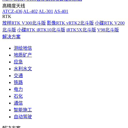
高精度天线
ATCZ-436
AL-402
AL-301
AS-401
RTK
放样RTK V300北斗版
影像RTK vRTK2北斗版
小碟RTK V200
北斗版
小碟RTK iRTK10北斗版
iRTK5X北斗版
V98北斗版
解决方案
测绘地信
地质矿产
应急
水利水文
交通
铁路
电力
石化
通信
智能施工
自动驾驶