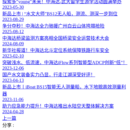
探索多"young"未来！中海达-武大留学生游学活动圆满举办
2023-05-30
新品上市 | “水文大师”BS12无人船，测流、测深一步到位
2023-08-29
争分夺秒！中海达全力驰援广州白云山体垮塌抢险
2025-08-12
中海达桥梁监测方案亮相全国桥梁安全运营技术大会
2024-08-09
新华社报道！中海达北斗定位系统保障铁路行车安全
2023-02-10
突破浅水、低流速，中海达iFlow系列智能型ADCP创新“低”！
2023-12-06
国产水文装备实力凸显，行走江湖深受好评！
2023-04-13
新品上市丨iBoat BS15智能无人测量船，水下地貌高效测量利
器
2023-11-06
助力应急能力提升！中海达推出水陆空天整体解决方案
2024-04-28
上一篇
分享 :