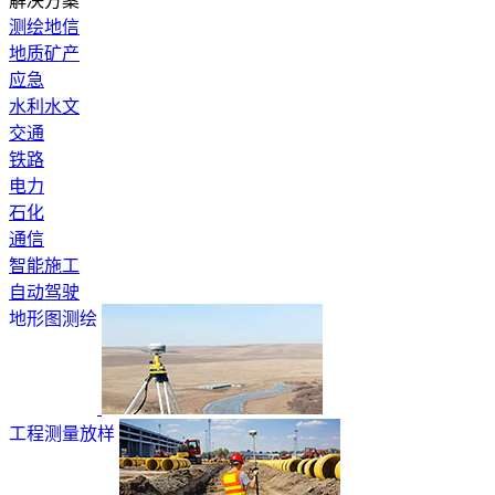
解决方案
测绘地信
地质矿产
应急
水利水文
交通
铁路
电力
石化
通信
智能施工
自动驾驶
地形图测绘
工程测量放样