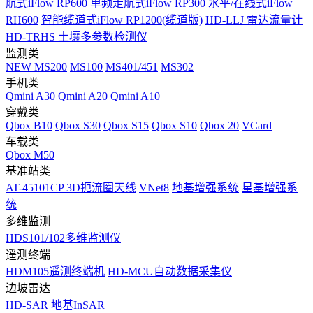
航式iFlow RP600
单频走航式iFlow RP300
水平/在线式iFlow
RH600
智能缆道式iFlow RP1200(缆道版)
HD-LLJ 雷达流量计
HD-TRHS 土壤多参数检测仪
监测类
NEW
MS200
MS100
MS401/451
MS302
手机类
Qmini A30
Qmini A20
Qmini A10
穿戴类
Qbox B10
Qbox S30
Qbox S15
Qbox S10
Qbox 20
VCard
车载类
Qbox M50
基准站类
AT-45101CP 3D扼流圈天线
VNet8
地基增强系统
星基增强系
统
多维监测
HDS101/102多维监测仪
遥测终端
HDM105遥测终端机
HD-MCU自动数据采集仪
边坡雷达
HD-SAR 地基InSAR